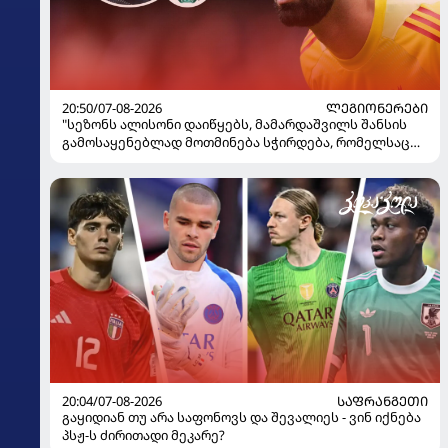
20:50/07-08-2026
ᲚᲔᲒᲘᲝᲜᲔᲠᲔᲑᲘ
"სეზონს ალისონი დაიწყებს, მამარდაშვილს შანსის
გამოსაყენებლად მოთმინება სჭირდება, რომელსაც
100%-ით მიიღებს" - განაცხადა "ლივერპულის"
ყოფილმა მეკარემ
20:04/07-08-2026
ᲡᲐᲤᲠᲐᲜᲒᲔᲗᲘ
გაყიდიან თუ არა საფონოვს და შევალიეს - ვინ იქნება
პსჟ-ს ძირითადი მეკარე?