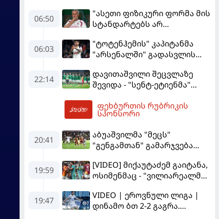
"ასეთი ფიზიკური ფორმა მის
06:50
სტანდარტებს არ
შეეფერება" - მოურინიომ
"ტოტენჰემის" კაპიტანმა
"რეალის" ახალწვეული
06:03
"არსენალში" გადასვლის
გააკრიტიკა
სურვილი გამოთქვა
დავითაშვილი შეცვლაზე
22:14
შევიდა - "სენტ-ეტიენმა"
"სოშოს" მოუგო
ფეხბურთის რუბრიკის
07:28
სპონსორი
აბუაშვილმა "მეცს"
20:41
"გენგამთან" გამარჯვება
მოუპოვა
[VIDEO] მიქაუტაძემ გაიტანა,
19:59
ოსიმენმაც - "ვილიარეალმა"
სტამბოლში
VIDEO | ეროვნული ლიგა |
"გალათასარაის" მოუგო
19:47
დინამო ბთ 2-2 გაგრა.
გამოსყიდული "დანაშაული"