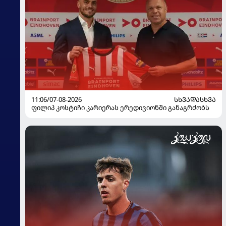
11:06/07-08-2026
ᲡᲮᲕᲐᲓᲐᲡᲮᲕᲐ
ფილიპ კოსტიჩი კარიერას ერედივიონში განაგრძობს