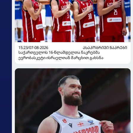
15:23/07-08-2026
ᲐᲡᲐᲙᲝᲑᲠᲘᲕᲘ ᲜᲐᲙᲠᲔᲑᲘ
საქართველოს 16-წლამდელთა ნაკრებმა
ევრობასკეტი ისრაელთან მარცხით გახსნა