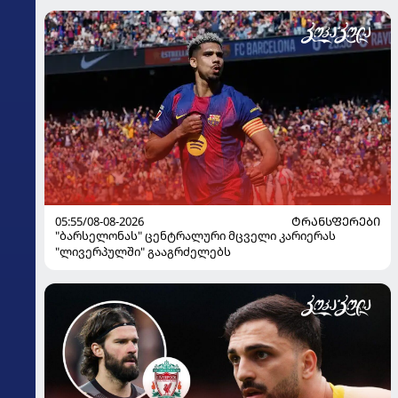
05:55/08-08-2026
ᲢᲠᲐᲜᲡᲤᲔᲠᲔᲑᲘ
"ბარსელონას" ცენტრალური მცველი კარიერას
"ლივერპულში" გააგრძელებს