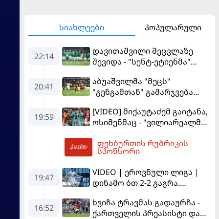
სიახლეები
პოპულარული
დავითაშვილი შეცვლაზე
22:14
შევიდა - "სენტ-ეტიენმა"
"სოშოს" მოუგო
აბუაშვილმა "მეცს"
20:41
"გენგამთან" გამარჯვება
მოუპოვა
[VIDEO] მიქაუტაძემ გაიტანა,
19:59
ოსიმენმაც - "ვილიარეალმა"
სტამბოლში
ფეხბურთის რუბრიკის
"გალათასარაის" მოუგო
23:56
სპონსორი
VIDEO | ეროვნული ლიგა |
19:47
დინამო ბთ 2-2 გაგრა.
გამოსყიდული "დანაშაული"
ხვიჩა ტრავმას გადაურჩა -
16:52
ქართველის პრეასისტი და