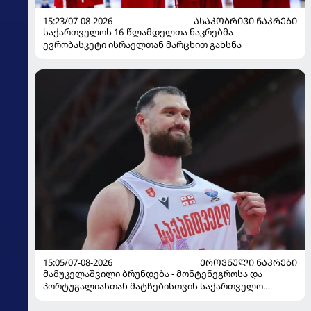
15:23/07-08-2026
ᲐᲡᲐᲙᲝᲑᲠᲘᲕᲘ ᲜᲐᲙᲠᲔᲑᲘ
საქართველოს 16-წლამდელთა ნაკრებმა
ევრობასკეტი ისრაელთან მარცხით გახსნა
15:05/07-08-2026
ᲔᲠᲝᲕᲜᲣᲚᲘ ᲜᲐᲙᲠᲔᲑᲘ
მამუკელაშვილი ბრუნდება - მონტენეგროსა და
პორტუგალიასთან მატჩებისთვის საქართველო
მზადებას 15 კალათბურთელით იწყებს