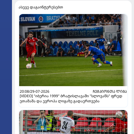
ასევე დაგაინტერესებთ
20:08/29-07-2026
ᲩᲔᲛᲞᲘᲝᲜᲗᲐ ᲚᲘᲒᲐ
[VIDEO] "იბერია 1999" ბრატისლავაში "სლოვანს" ფრედ
ეთამაშა და ევროპა ლიგაზე გადაერთვება