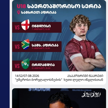
14:52/07-08-2026
ᲐᲡᲐᲙᲝᲑᲠᲘᲕᲘ ᲜᲐᲙᲠᲔᲑᲘ
"უმცროსი ბორჯღალოსნების" ხუთი ლელო ინგლისთან