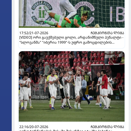
17:52/21-07-2026
ᲩᲔᲛᲞᲘᲝᲜᲗᲐ ᲚᲘᲒᲐ
[VIDEO] ორი გაუქმებული გოლი, არდანიშნული პენალტი -
"სლოვანმა" "იბერია 1999"-ს უფრო გამოცდილების
ხარჯზე მოუგო
22:16/20-07-2026
ᲩᲔᲛᲞᲘᲝᲜᲗᲐ ᲚᲘᲒᲐ