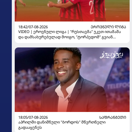
18:42/07-08-2026
ᲔᲠᲝᲕᲜᲣᲚᲘ ᲚᲘᲒᲐ
VIDEO | ეროვნული ლიგა | "რუსთავმა" უკეთ ითამაშა
და დამსახურებულად მოიგო, "ტორპედომ" გვიან
გაიღვიძა...
18:05/07-08-2026
ᲡᲐᲤᲠᲐᲜᲒᲔᲗᲘ
აპრილში დანიშნული "ბორდოს" მწვრთნელი
გადააყენეს