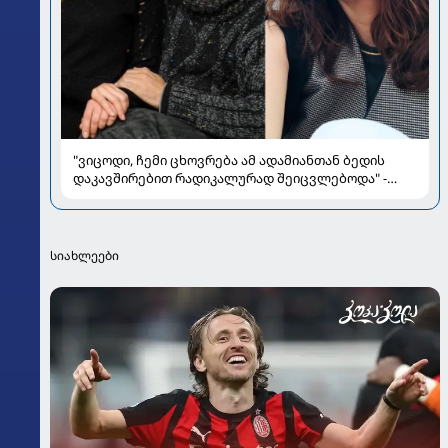
"ვიცოდი, ჩემი ცხოვრება ამ ადამიანთან ბედის
დაკავშირებით რადიკალურად შეიცვლებოდა" -
ნინო ჟვანია დატო ევგენიძესთან ქორწინებასა და
ოჯახზე
სიახლეები