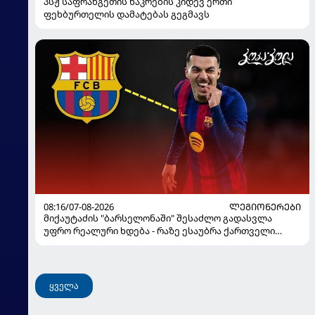
პსჟ საფრანგეთის ნაკრების კიდევ ერთი
ფეხბურთელის დამატებას გეგმავს
08:16/07-08-2026
ᲚᲔᲒᲘᲝᲜᲔᲠᲔᲑᲘ
მიქაუტაძის "ბარსელონაში" შესაძლო გადასვლა
უფრო რეალური ხდება - რაზე ესაუბრა ქართველი
კატალონიელთა მთავარ მწვრთნელს
ყველა