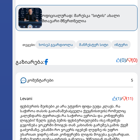
ოფიციალურად: მარესკა "სიტის" ახალი
მთავარი მწვრთნელია
ხოსეპ გვარდიოლა
მანჩესტერ სიტი
ინტერი
თეგები:
(0)
/
(0)
გაზიარება:
კომენტარები
5
Levani
(1)
/
(11)
ფეხბურთს შეიხები კი არა უტვინო ფიფა-უეფა კლავს. რა
საჭიროა თასის გათამაშება(ყველა ქვეყნისთვის) რომელიც
კალენდარს ტვირთავს.რა საჭიროა ევროპა და კონფერენს
ლიგები? წელს ვესტ ჰემის ფეხბურთელებმა ისე იზეიმეს
გეგონება ჯოკერში მოიგეს თან კახიანის გარეშე,სკამის ქვეშ
გაძეომაზე..უბანში რო ჯოკერს იგებენ ლუდზე ის უფრო
უხარიათ ვიდრე იმათ კონფერენს ლიგის მოგება გაუხარდათ.
მერე მეორე თემაა-დროის გაწელვა- 90წუთიან თამაშში