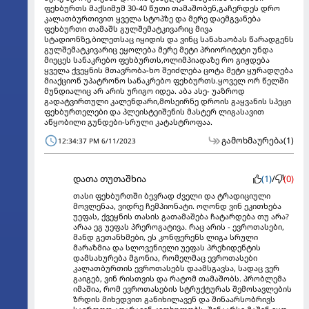
ფეხბურთს მაქსიმუმ 30-40 წუთი თამაშობენ,გაჩერდეს დრო
კალათბურთივით ყველა სტოპზე და მერე დაემგვანება
ფეხბურთი თამაშს გულშემატკივარიც მივა
სტადიონზე,ბილეთსაც იყიდის და ვინც სანახაობას წარადგენს
გულშემატკივარიც ეყოლება მერე მეტი პრიორიტეტი უნდა
მიეცეს სანაკრებო ფეხბურთს,ოლიმპიადაზე რო გიჟდება
ყველა ქვეყნის მთავრობა-ხო შეიძლება ცოტა მეტი ყურადღება
მიაქციონ უპატრონო სანაკრებო ფეხბურთს.ყოველ ორ წელში
მუნდიალიც არ არის ურიგო იდეა. აბა ასე- უაზროდ
გადატვირთული კალენდარი,მოსეირნე დროის გაყვანის სპეცი
ფეხბურთელები და პლეისტეიშენის მასტერ ლიგასავით
აწყობილი გუნდები-სრული კატასტროფაა.
გამოხმაურება
(1)
12:34:37 PM 6/11/2023
დათა თუთაშხია
(1)
/
(0)
თასი ფეხბურთში ბევრად ძველი და ტრადიციული
მოვლენაა, ვიდრე ჩემპიონატი. ოღონდ ვინ ეკითხება
უეფას, ქვეყნის თასის გათამაშება ჩატარდება თუ არა?
არაა ეგ უეფას პრეროგატივა. რაც არის - ევროთასები,
მანდ გეთანხმები, ეს კონფერენს ლიგა სრული
მარაზმია და სლოვენიელი უეფას პრეზიდენტის
დამსახურება მგონია, რომელმაც ევროთასები
კალათბურთის ევროთასებს დაამსგავსა, სადაც ვერ
გაიგებ, ვინ რისთვის და რატომ თამაშობს. პრობლემა
იმაშია, რომ ევროთასების სტრუქტურას შემოსავლების
ზრდის მიხედვით განიხილავენ და შინაარსობრივს