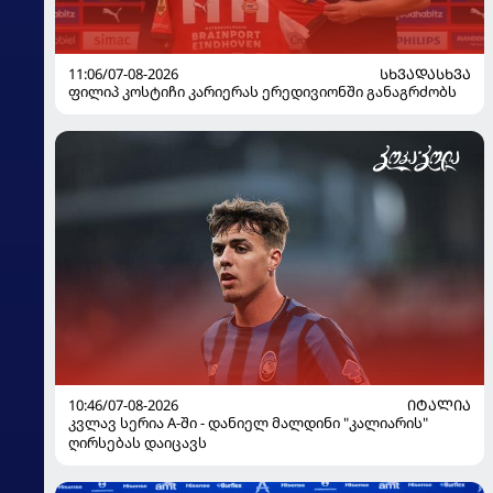
11:06/07-08-2026
ᲡᲮᲕᲐᲓᲐᲡᲮᲕᲐ
ფილიპ კოსტიჩი კარიერას ერედივიონში განაგრძობს
10:46/07-08-2026
ᲘᲢᲐᲚᲘᲐ
კვლავ სერია A-ში - დანიელ მალდინი "კალიარის"
ღირსებას დაიცავს