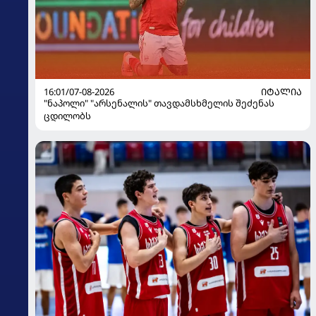
16:01/07-08-2026
ᲘᲢᲐᲚᲘᲐ
"ნაპოლი" "არსენალის" თავდამსხმელის შეძენას
ცდილობს