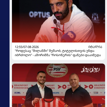
12:55/07-08-2026
ᲘᲢᲐᲚᲘᲐ
"როდესაც "მილანში" მუშაობ, ტიტულისთვის უნდა
იბრძოლო" - ამორიმმა "როსონერის" ფანები დააიმედა