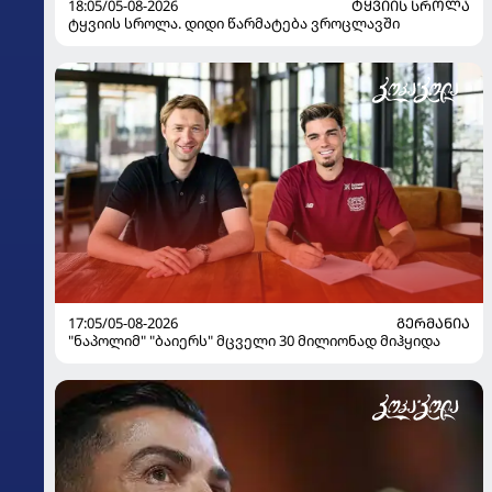
18:05/05-08-2026
ᲢᲧᲕᲘᲘᲡ ᲡᲠᲝᲚᲐ
ტყვიის სროლა. დიდი წარმატება ვროცლავში
17:05/05-08-2026
ᲒᲔᲠᲛᲐᲜᲘᲐ
"ნაპოლიმ" "ბაიერს" მცველი 30 მილიონად მიჰყიდა