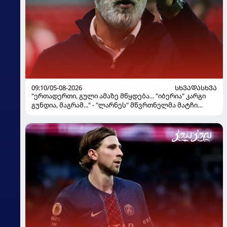
09:10/05-08-2026
ᲡᲮᲕᲐᲓᲐᲡᲮᲕᲐ
"ერთადერთი, გული ამაზე მწყდება... "იბერია" კარგი
გუნდია, მაგრამ..." - "ლარნეს" მწვრთნელმა მატჩი
შეაფასა და თბილისში თავდაჯერებული გუნდი
მოჰყავს