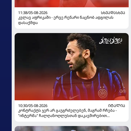
11:38/05-08-2026
ᲡᲮᲕᲐᲓᲐᲡᲮᲕᲐ
კვლავ აფრიკაში - ერვე რენარი ნაცნობ ადგილას
დასაქმდა
10:30/05-08-2026
ᲘᲢᲐᲚᲘᲐ
კონტრაქტს ჯერ არ გაუგრძელებენ, მაგრამ რჩება -
"ინტერმა" ჩალღანოღლუსთან დაკავშირებით
გადაწყვეტილება მიიღო