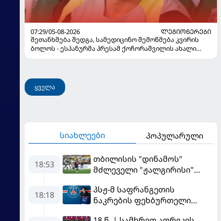
07:29/05-08-2026
ᲚᲔᲒᲘᲝᲜᲔᲠᲔᲑᲘ
შეთანხმება შედგა, სამედიცინო შემოწმება კვირის
ბოლოს - ესპანურმა პრესამ ქოჩორაშვილის ახალი
გუნდი დაასახელა
ყველა
სიახლეები
პოპულარული
თბილისის "დინამოს"
18:53
მძლეველი "ჟალგირისი"
სახლში "ჰაიდუკთან"
პსჟ-მ საფრანგეთის
განადგურდა
18:18
ნაკრების ფეხბურთელი
დაიმატა
18 წ. | სამხრეთ აფრიკის