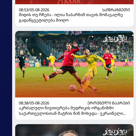
08:53/05-08-2026
ᲡᲐᲤᲠᲐᲜᲒᲔᲗᲘ
მიდის თუ რჩება - ილია ზაბარნიმ თავის მომავალზე
გადაწყვეტილება მიიღო
08:38/05-08-2026
ᲔᲠᲝᲕᲜᲣᲚᲘ ᲜᲐᲙᲠᲔᲑᲘ
აკრძალული ნივთიერება მუდრიკის ორგანიზმი
საქართველოსთან მატჩის წინ მოხვდა - უკრაინელი
ჟურნალისტი ფეხბურთელის დისკვალიფიკაციაზე
ინფორმაციას ავრცელებს