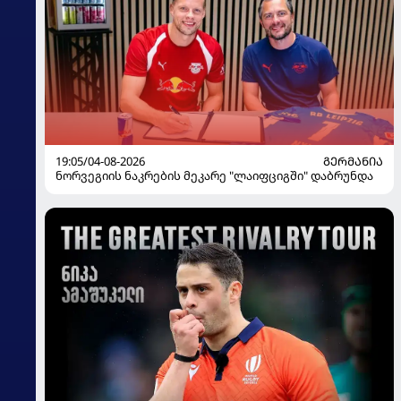
19:05/04-08-2026
ᲒᲔᲠᲛᲐᲜᲘᲐ
ნორვეგიის ნაკრების მეკარე "ლაიფციგში" დაბრუნდა