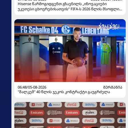
Hisense წარმოგიდგენთ გზავნილს „ინოვაციები
უკეთესი ცხოვრებისათვის“ FIFA-ს 2026 წლის მსოფლიო
ჩემპიონატზე
06:48/05-08-2026
ᲒᲔᲠᲛᲐᲜᲘᲐ
"შალკემ" 40 წლის ჯეკოს კონტრაქტი გაუგრძელა