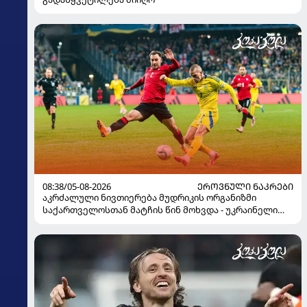
08:38/05-08-2026
ᲔᲠᲝᲕᲜᲣᲚᲘ ᲜᲐᲙᲠᲔᲑᲘ
აკრძალული ნივთიერება მუდრიკის ორგანიზმი
საქართველოსთან მატჩის წინ მოხვდა - უკრაინელი
ჟურნალისტი ფეხბურთელის დისკვალიფიკაციაზე
ინფორმაციას ავრცელებს