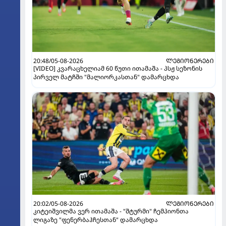
20:48/05-08-2026
ᲚᲔᲒᲘᲝᲜᲔᲠᲔᲑᲘ
[VIDEO] კვარაცხელიამ 60 წუთი ითამაშა - პსჟ სეზონის
პირველ მატჩში "მალიორკასთან" დამარცხდა
20:02/05-08-2026
ᲚᲔᲒᲘᲝᲜᲔᲠᲔᲑᲘ
კიტეიშვილმა ვერ ითამაშა - "შტურმი" ჩემპიონთა
ლიგაზე "ფენერბაჰჩესთან" დამარცხდა