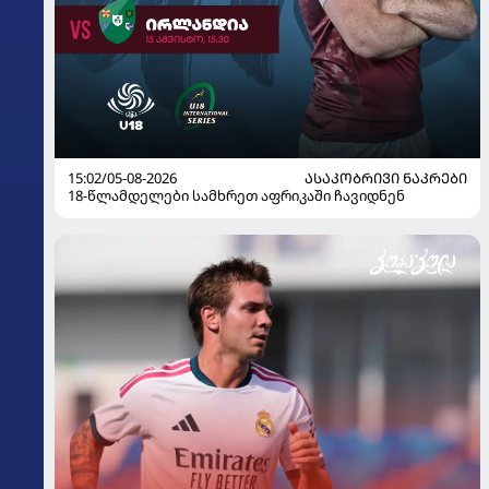
15:02/05-08-2026
ᲐᲡᲐᲙᲝᲑᲠᲘᲕᲘ ᲜᲐᲙᲠᲔᲑᲘ
18-წლამდელები სამხრეთ აფრიკაში ჩავიდნენ