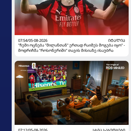
07:54/05-08-2026
ᲘᲢᲐᲚᲘᲐ
"ჩემი ოცნება "მილანთან" ერთად რაიმეს მოგება იყო" -
მოდრიჩმა "როსონერიში" თავის მისიაზე ისაუბრა
07:12/05-08-2026
ᲡᲮᲕᲐ ᲡᲐᲮᲔᲝᲑᲔᲑᲘ