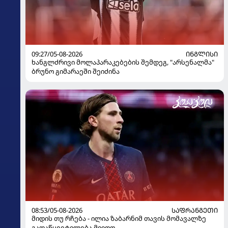
09:27/05-08-2026
ᲘᲜᲒᲚᲘᲡᲘ
ხანგლძრივი მოლაპარაკებების შემდეგ, "არსენალმა"
ბრუნო გიმარაეში შეიძინა
08:53/05-08-2026
ᲡᲐᲤᲠᲐᲜᲒᲔᲗᲘ
მიდის თუ რჩება - ილია ზაბარნიმ თავის მომავალზე
გადაწყვეტილება მიიღო