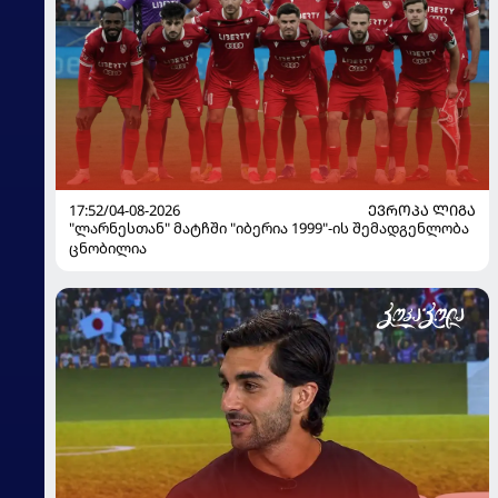
17:52/04-08-2026
ᲔᲕᲠᲝᲞᲐ ᲚᲘᲒᲐ
"ლარნესთან" მატჩში "იბერია 1999"-ის შემადგენლობა
ცნობილია