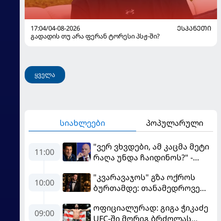
17:04/04-08-2026
ᲔᲡᲞᲐᲜᲔᲗᲘ
გადადის თუ არა ფერან ტორესი პსჟ-ში?
ყველა
სიახლეები
პოპულარული
"ვერ ვხვდები, ამ კაცმა მეტი
11:00
რაღა უნდა ჩაიდინოს?" -
ფიგუ ინფანტინოს
"კვარავაჯოს" გზა ოქროს
გადადგომას მოითხოვს
10:00
ბურთამდე: თანამედროვე
ქართული ზღაპარი
ოფიციალურად: გიგა ჭიკაძე
09:00
UFC-ში მორიგ ბრძოლას