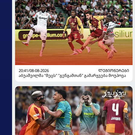
20:41/08-08-2026
ᲚᲔᲒᲘᲝᲜᲔᲠᲔᲑᲘ
აბუაშვილმა "მეცს" "გენგამთან" გამარჯვება მოუპოვა