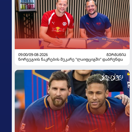
09:00/09-08-2026
ᲒᲔᲠᲛᲐᲜᲘᲐ
ნორვეგიის ნაკრების მეკარე "ლაიფციგში" დაბრუნდა