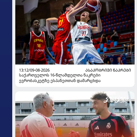
13:12/09-08-2026
ᲐᲡᲐᲙᲝᲑᲠᲘᲕᲘ ᲜᲐᲙᲠᲔᲑᲘ
საქართველოს 16-წლამდელთა ნაკრები
ევრობასკეტზე ესპანეთთან დამარცხდა