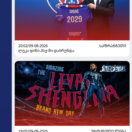
20:02/09-08-2026
ᲡᲐᲤᲠᲐᲜᲒᲔᲗᲘ
ლუკა დინი პსჟ-ში დაბრუნდა
19:05/09-08-2026
ᲔᲠᲝᲕᲜᲣᲚᲘ ᲚᲘᲒᲐ