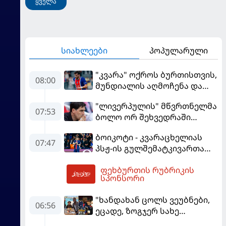
ყველა
სიახლეები
პოპულარული
"კვარა" ოქროს ბურთისთვის,
08:00
მუნდიალის აღმოჩენა და
სკანდალში მოხვედრილი
"ლივერპულის" მწვრთნელმა
მსაჯი - ევროპის სუპერთასის
07:53
ბოლო ორ შეხვედრაში
PREVIEW
მარცხის მიზეზი დაასახელა
ბოიკოტი - კვარაცხელიას
07:47
პსჟ-ის გულშემატკივართა
ჯგუფმა განცხადება
ფეხბურთის რუბრიკის
გაავრცელა
08:42
სპონსორი
"ხანდახან ცოლს ვეუბნები,
06:56
ეცადე, ზოგჯერ სახე
საჯაროდ გამოაჩინო, ის კი