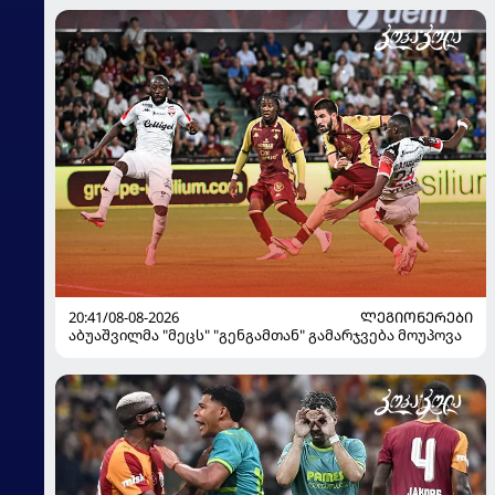
20:41/08-08-2026
ᲚᲔᲒᲘᲝᲜᲔᲠᲔᲑᲘ
აბუაშვილმა "მეცს" "გენგამთან" გამარჯვება მოუპოვა