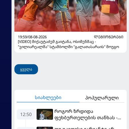
19:59/08-08-2026
ᲚᲔᲒᲘᲝᲜᲔᲠᲔᲑᲘ
[VIDEO] მიქაუტაძემ გაიტანა, ოსიმენმაც -
"ვილიარეალმა" სტამბოლში "გალათასარაის" მოუგო
ყველა
სიახლეები
პოპულარული
როგორ ზრდიდა
12:50
ფეხბურთელების თანხას -
ნეიმარის ყოფილმა აგენტმა