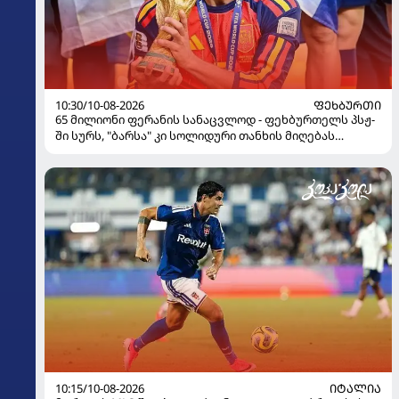
10:30/10-08-2026
ᲤᲔᲮᲑᲣᲠᲗᲘ
65 მილიონი ფერანის სანაცვლოდ - ფეხბურთელს პსჟ-
ში სურს, "ბარსა" კი სოლიდური თანხის მიღებას
გეგმავს
10:15/10-08-2026
ᲘᲢᲐᲚᲘᲐ