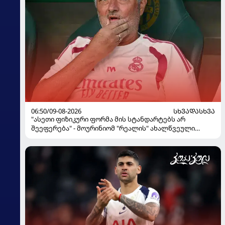
06:50/09-08-2026
ᲡᲮᲕᲐᲓᲐᲡᲮᲕᲐ
"ასეთი ფიზიკური ფორმა მის სტანდარტებს არ
შეეფერება" - მოურინიომ "რეალის" ახალწვეული
გააკრიტიკა