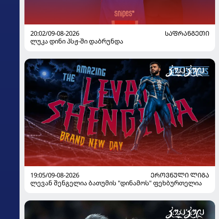
20:02/09-08-2026
ᲡᲐᲤᲠᲐᲜᲒᲔᲗᲘ
ლუკა დინი პსჟ-ში დაბრუნდა
19:05/09-08-2026
ᲔᲠᲝᲕᲜᲣᲚᲘ ᲚᲘᲒᲐ
ლევან შენგელია ბათუმის "დინამოს" ფეხბურთელია