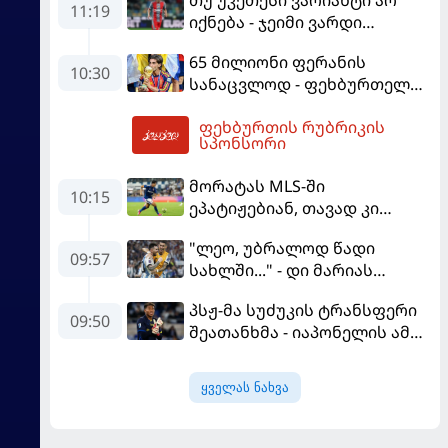
თუ უკეთესი ვარიანტი არ
სქემა გაამხილა
11:19
იქნება - ჯეიმი ვარდი
შესაძლოა, ინგლისში
65 მილიონი ფერანის
დაბრუნდეს
10:30
სანაცვლოდ - ფეხბურთელს
პსჟ-ში სურს, "ბარსა" კი
ფეხბურთის რუბრიკის
სოლიდური თანხის მიღებას
13:18
სპონსორი
გეგმავს
მორატას MLS-ში
10:15
ეპატიჟებიან, თავად კი
ფაბრეგასის
"ლეო, უბრალოდ წადი
გადაწყვეტილებას ელის
09:57
სახლში..." - დი მარიას
ემოციური წერილი მესის
პსჟ-მა სუძუკის ტრანსფერი
09:50
შეათანხმა - იაპონელის ამ
სეზონის მომავალი
შევალიეს
ყველას ნახვა
გადაწყვეტილებაზე გადის