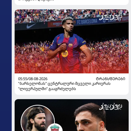
05:55/08-08-2026
ᲢᲠᲐᲜᲡᲤᲔᲠᲔᲑᲘ
"ბარსელონას" ცენტრალური მცველი კარიერას
"ლივერპულში" გააგრძელებს