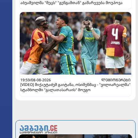
აბუაშვილმა "მეცს" "გენგამთან" გამარჯვება მოუპოვა
19:59/08-08-2026
ᲚᲔᲒᲘᲝᲜᲔᲠᲔᲑᲘ
[VIDEO] მიქაუტაძემ გაიტანა, ოსიმენმაც - "ვილიარეალმა"
სტამბოლში "გალათასარაის" მოუგო