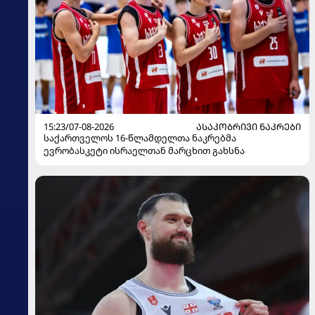
15:23/07-08-2026
ᲐᲡᲐᲙᲝᲑᲠᲘᲕᲘ ᲜᲐᲙᲠᲔᲑᲘ
საქართველოს 16-წლამდელთა ნაკრებმა
ევრობასკეტი ისრაელთან მარცხით გახსნა