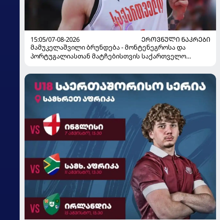
15:05/07-08-2026
ᲔᲠᲝᲕᲜᲣᲚᲘ ᲜᲐᲙᲠᲔᲑᲘ
მამუკელაშვილი ბრუნდება - მონტენეგროსა და
პორტუგალიასთან მატჩებისთვის საქართველო
მზადებას 15 კალათბურთელით იწყებს