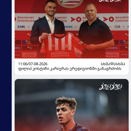
11:06/07-08-2026
ᲡᲮᲕᲐᲓᲐᲡᲮᲕᲐ
ფილიპ კოსტიჩი კარიერას ერედივიონში განაგრძობს