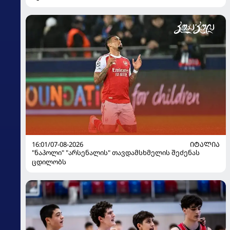
16:01/07-08-2026
ᲘᲢᲐᲚᲘᲐ
"ნაპოლი" "არსენალის" თავდამსხმელის შეძენას
ცდილობს