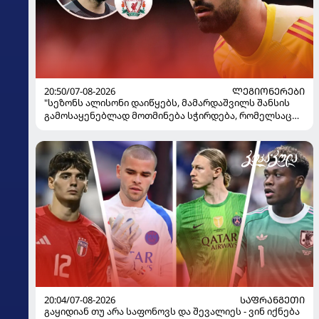
20:50/07-08-2026
ᲚᲔᲒᲘᲝᲜᲔᲠᲔᲑᲘ
"სეზონს ალისონი დაიწყებს, მამარდაშვილს შანსის
გამოსაყენებლად მოთმინება სჭირდება, რომელსაც
100%-ით მიიღებს" - განაცხადა "ლივერპულის"
ყოფილმა მეკარემ
20:04/07-08-2026
ᲡᲐᲤᲠᲐᲜᲒᲔᲗᲘ
გაყიდიან თუ არა საფონოვს და შევალიეს - ვინ იქნება