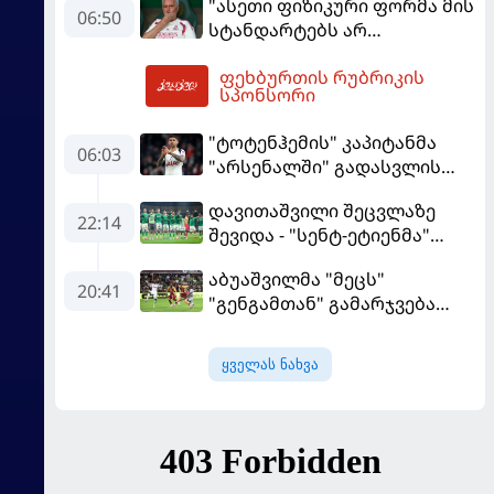
"ასეთი ფიზიკური ფორმა მის
აგენტი
06:50
სტანდარტებს არ
შეეფერება" - მოურინიომ
ფეხბურთის რუბრიკის
"რეალის" ახალწვეული
09:45
სპონსორი
გააკრიტიკა
"ტოტენჰემის" კაპიტანმა
06:03
"არსენალში" გადასვლის
სურვილი გამოთქვა
დავითაშვილი შეცვლაზე
22:14
შევიდა - "სენტ-ეტიენმა"
"სოშოს" მოუგო
აბუაშვილმა "მეცს"
20:41
"გენგამთან" გამარჯვება
მოუპოვა
ყველას ნახვა