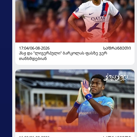
17:04/06-08-2026
ᲡᲐᲤᲠᲐᲜᲒᲔᲗᲘ
პსჟ და "ლივერპული" ბარკოლას ფასზე ვერ
თანხმდებიან