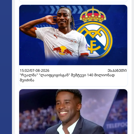
15:02/07-08-2026
ᲔᲡᲞᲐᲜᲔᲗᲘ
"რეალმა" "ლაიფციგისგან" შემტევი 140 მილიონად
შეიძინა