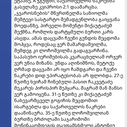
ეტაპზე, A ჯგუფში, საქართველოს ნაკრებმა
გასვლაზე კვიპროსი 2:1 დაამარცხა.
„ჯვაროსნების“ მწვრთნელმა სანიოლმა
შემტევი სასტარტო შემადგენლობა გაიყვანა
მოედანზე, პირველი მომენტი მიქაუტაძემ
შექმნა, რომლის დარტყმული ბურთი კარს
ასცდა. ამას დაცვაში ჩვენი გუნდის შეცდომა
მოჰყვა, როდესაც ჯერ მამარდაშვილმა,
შემდეგ კი ლოჩოშვილმა გადაგვარჩინა.
საპასუხო იერიშებისას კვარაცხელიამ ორჯერ
ვერ უწია მიზანს. უნდა აღინიშნოს, მეტოქე
ღრმად დაცვაში არ იყო ჩამდგარი და ჩვენი
ნაკრები დიდ უპირატესობას არ ფლობდა. 27-ე
წუთზე ხვიჩამ ჩინებული პასით ჩაკვეტაძე
მეკარეს პირისპირ შეჰყარა, მაგრამ მან შანსი
ვერ გამოიყენა. 31-ე წუთზე კი მიქაუტაძემ
ნახევარმცველ გოგიჩის შეცდომით
ისარგებლა და საქართველოს ნაკრები
დააწინაურა. 35-ე წუთზე ლოჩოშვილთან
ბურთზე ბრძოლაში საჯარიმოში
მოწინააღმდეგის თავდამსხმელი ანტონიუ