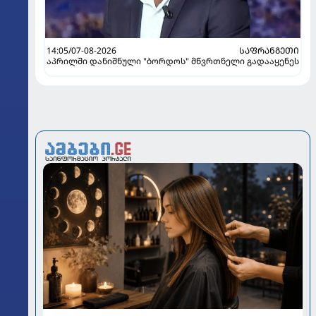
14:05/07-08-2026
ᲡᲐᲤᲠᲐᲜᲒᲔᲗᲘ
აპრილში დანიშნული "ბორდოს" მწვრთნელი გადააყენეს