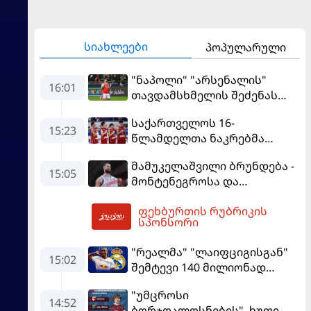
სიახლეები
პოპულარული
"ნაპოლი" "არსენალის"
16:01
თავდამსხმელის შეძენას
ცდილობს
საქართველოს 16-
15:23
წლამდელთა ნაკრებმა
ევრობასკეტი ისრაელთან
მამუკელაშვილი ბრუნდება -
მარცხით გახსნა
15:05
მონტენეგროსა და
პორტუგალიასთან
ფეხბურთის რუბრიკის
მატჩებისთვის საქართველო
16:45
სპონსორი
მზადებას 15
კალათბურთელით იწყებს
"რეალმა" "ლაიფციგისგან"
15:02
შემტევი 140 მილიონად
შეიძინა
"უმცროსი
14:52
ბორჯღალოსნების" ხუთი