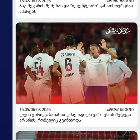
16:02/06-08-2026
ᲡᲐᲤᲠᲐᲜᲒᲔᲗᲘ
პსჟ მეკარის შეძენას და "იუვენტუსში" განათხოვრებას
აპირებს
15:05/06-08-2026
ᲡᲐᲤᲠᲐᲜᲒᲔᲗᲘ
ლუის ენრიკე: ნანახით კმაყოფილი ვარ - ეს ის შედეგი
არ არის, რომელიც გვინდოდა