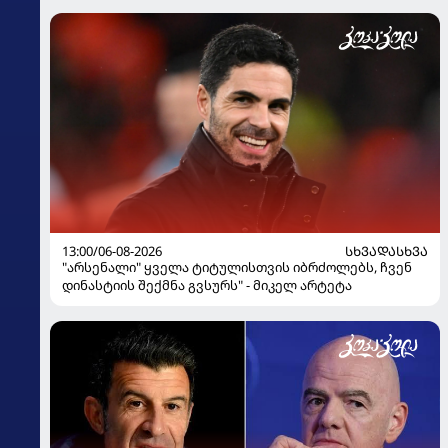
13:00/06-08-2026
ᲡᲮᲕᲐᲓᲐᲡᲮᲕᲐ
"არსენალი" ყველა ტიტულისთვის იბრძოლებს, ჩვენ
დინასტიის შექმნა გვსურს" - მიკელ არტეტა