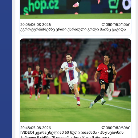
20:05/06-08-2026
ᲚᲔᲒᲘᲝᲜᲔᲠᲔᲑᲘ
ევროტურნირებზე ერთი ქართული გოლი მაინც გავიდა
20:48/05-08-2026
ᲚᲔᲒᲘᲝᲜᲔᲠᲔᲑᲘ
[VIDEO] კვარაცხელიამ 60 წუთი ითამაშა - პსჟ სეზონის
პირველ მატჩში "მალიორკასთან" დამარცხდა