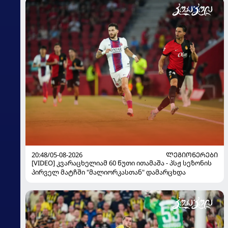
20:48/05-08-2026
ᲚᲔᲒᲘᲝᲜᲔᲠᲔᲑᲘ
[VIDEO] კვარაცხელიამ 60 წუთი ითამაშა - პსჟ სეზონის
პირველ მატჩში "მალიორკასთან" დამარცხდა