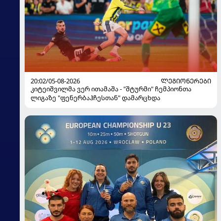
20:02/05-08-2026
ᲚᲔᲒᲘᲝᲜᲔᲠᲔᲑᲘ
კიტეიშვილმა ვერ ითამაშა - "შტურმი" ჩემპიონთა
ლიგაზე "ფენერბაჰჩესთან" დამარცხდა