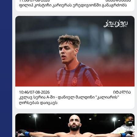
11:06/07-08-2026
ᲡᲮᲕᲐᲓᲐᲡᲮᲕᲐ
ფილიპ კოსტიჩი კარიერას ერედივიონში განაგრძობს
10:46/07-08-2026
ᲘᲢᲐᲚᲘᲐ
კვლავ სერია A-ში - დანიელ მალდინი "კალიარის"
ღირსებას დაიცავს