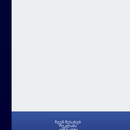
ჩვენ შესახებ
რეკლამა
კონტაქტი