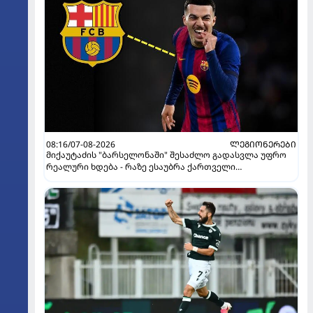
08:16/07-08-2026
ᲚᲔᲒᲘᲝᲜᲔᲠᲔᲑᲘ
მიქაუტაძის "ბარსელონაში" შესაძლო გადასვლა უფრო
რეალური ხდება - რაზე ესაუბრა ქართველი
კატალონიელთა მთავარ მწვრთნელს