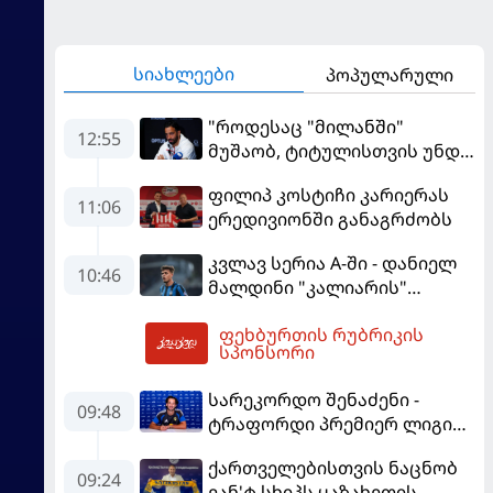
სიახლეები
პოპულარული
"როდესაც "მილანში"
12:55
მუშაობ, ტიტულისთვის უნდა
იბრძოლო" - ამორიმმა
ფილიპ კოსტიჩი კარიერას
"როსონერის" ფანები
11:06
ერედივიონში განაგრძობს
დააიმედა
კვლავ სერია A-ში - დანიელ
10:46
მალდინი "კალიარის"
ღირსებას დაიცავს
ფეხბურთის რუბრიკის
13:53
სპონსორი
სარეკორდო შენაძენი -
09:48
ტრაფორდი პრემიერ ლიგის
მორიგ გუნდში გადავიდა
ქართველებისთვის ნაცნობ
09:24
ვან'ტ სხიპს ყაზახეთის