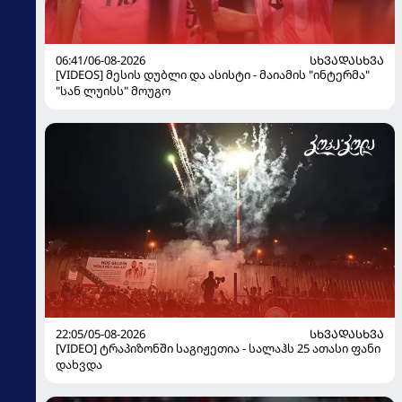
06:41/06-08-2026
ᲡᲮᲕᲐᲓᲐᲡᲮᲕᲐ
[VIDEOS] მესის დუბლი და ასისტი - მაიამის "ინტერმა"
"სან ლუისს" მოუგო
22:05/05-08-2026
ᲡᲮᲕᲐᲓᲐᲡᲮᲕᲐ
[VIDEO] ტრაპიზონში საგიჟეთია - სალაჰს 25 ათასი ფანი
დახვდა