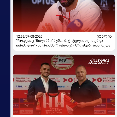
12:55/07-08-2026
ᲘᲢᲐᲚᲘᲐ
"როდესაც "მილანში" მუშაობ, ტიტულისთვის უნდა
იბრძოლო" - ამორიმმა "როსონერის" ფანები დააიმედა