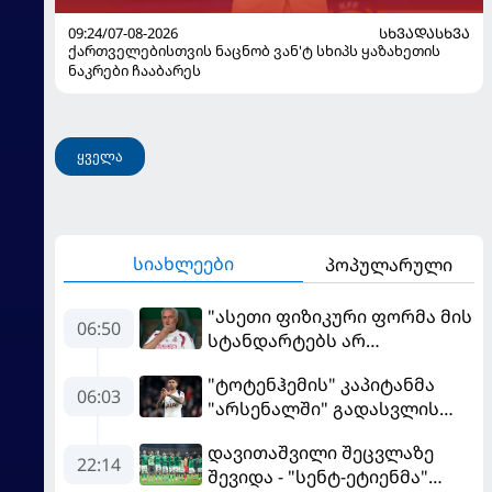
09:24/07-08-2026
ᲡᲮᲕᲐᲓᲐᲡᲮᲕᲐ
ქართველებისთვის ნაცნობ ვან'ტ სხიპს ყაზახეთის
ნაკრები ჩააბარეს
ყველა
სიახლეები
პოპულარული
"ასეთი ფიზიკური ფორმა მის
06:50
სტანდარტებს არ
შეეფერება" - მოურინიომ
"ტოტენჰემის" კაპიტანმა
"რეალის" ახალწვეული
06:03
"არსენალში" გადასვლის
გააკრიტიკა
სურვილი გამოთქვა
დავითაშვილი შეცვლაზე
22:14
შევიდა - "სენტ-ეტიენმა"