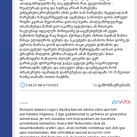
ახალგაზრდულში მე ასე ვფიქრობ.რას ვგულისხმობ :
რეალურად გიოც და ხვიჩაც არიან მარცხენა
ვინგერები,ეროვნულში ამის გამო ხან მარცხენა მცველად,ხან
მარცხენა ნახევარმცველად აყენებდა სანიოლი გიოს.პირველ
რიგში კვარას მეგობარია გიო,თუ ხვიჩა ახალგაზრდულზეც
ითამაშებდა,მაშინ გიო სკამზე იჯდებოდა,ან მისთვის
ნაკლებად იდეალურ პოზიციაზე დააყენებდნენ.იმ ცუდი
სეზონის შემდეგ რაც წიტას ჰქონდა,ჩემი აზრით ხვიჩამ შანსი
მისცა ულიდეროს გუნდს და სკაუტებს დაანახოს მისი დონე.ეს
ევროპა შანსია გიომ დააღწიოს თავი კიევის დინამოს და
გაუთავებელ იჯარებს.მიქაუტაძის შემთვევაში ალბათ გიოს
ტრავმის მიღების ეშინია,რადგან ამან შეიძლება მისი
ტრანსფერი ჩაშალოს ძლიერ კლუბში და ვერ
გარისკავს.ფორვარდად გაგუა გვყავს,ვინც სავარაუდოდ
ძირითადში იქნება და ალავესს უნდა დაუმტკიცოს,რომ
იმსახურებს იჯარიდან დაბრუნებას და ლალიგაში 10-15 წუთით
მაინც თამაშს თითო მატჩში.
გამოხმაურება
(0)
5:48:25 AM 6/19/2023
.........
(1)
/
(3)
Romanis dawera rogorc etyoba bevrad advilia vidre sportshi
warmatebis migweva. 2 dge gadabmulad tu girbenia an givarjishia
sainteresoa. Jer erti sisulelea rom kvaracxeliam am bavshvta
pirvelobaze itamashos. Kvara didi fexburtelia ukve da
dasamtkicebelic araferi aqvs. arian bichebi romlebsac win didi gza
aqvt momavlisken. Mat schirdebat swored es turniri rom
sheigrdznon didi fexburtis suli. Kvarastan ertad tu mis gareshe