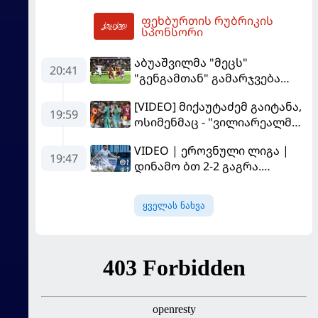
"სოშოს" მოუგო
ფეხბურთის რუბრიკის
07:36
სპონსორი
აბუაშვილმა "მეცს"
20:41
"გენგამთან" გამარჯვება
მოუპოვა
[VIDEO] მიქაუტაძემ გაიტანა,
19:59
ოსიმენმაც - "ვილიარეალმა"
სტამბოლში
VIDEO | ეროვნული ლიგა |
"გალათასარაის" მოუგო
19:47
დინამო ბთ 2-2 გაგრა.
გამოსყიდული "დანაშაული"
ყველას ნახვა