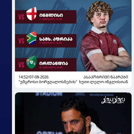
14:52/07-08-2026
ᲐᲡᲐᲙᲝᲑᲠᲘᲕᲘ ᲜᲐᲙᲠᲔᲑᲘ
"უმცროსი ბორჯღალოსნების" ხუთი ლელო ინგლისთან