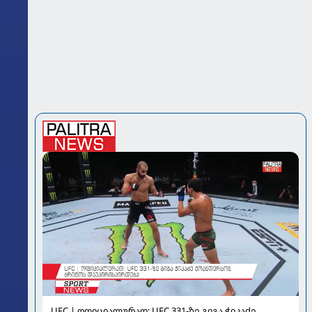
UFC | ოფიციალურად: UFC 331-ზე გიგა ჭიკაძე