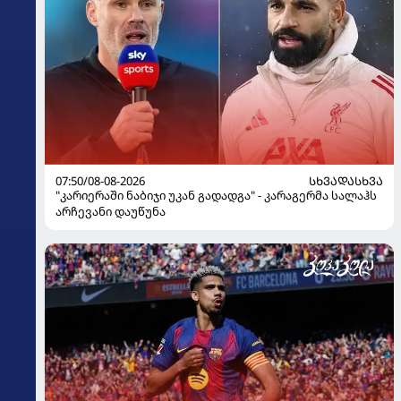
07:50/08-08-2026
ᲡᲮᲕᲐᲓᲐᲡᲮᲕᲐ
"კარიერაში ნაბიჯი უკან გადადგა" - კარაგერმა სალაჰს
არჩევანი დაუწუნა