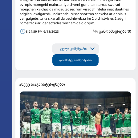
evropis momgebi mainc ar iyo chveni gundi amitomac sworad
moiqcnen xvichac da miqautadzec rom visac chirdeba imat dautmes
adgilebi axalgazrdul nakrebshi. Visac sporttan shexeba ar qonia is
ver gaigebs tu ra sixaruli da bednierebaa im 2 bichistvis es 2 adgili
romelzec uari ganacxades xvicham da giorgim.
გამოხმაურება
(0)
8:24:59 PM 6/18/2023
ყველა კომენტარი
დაამატე კომენტარი
ასევე დაგაინტერესებთ