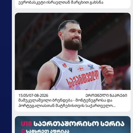
ევრობასკეტი ისრაელთან მარცხით გახსნა
15:05/07-08-2026
ᲔᲠᲝᲕᲜᲣᲚᲘ ᲜᲐᲙᲠᲔᲑᲘ
მამუკელაშვილი ბრუნდება - მონტენეგროსა და
პორტუგალიასთან მატჩებისთვის საქართველო
მზადებას 15 კალათბურთელით იწყებს