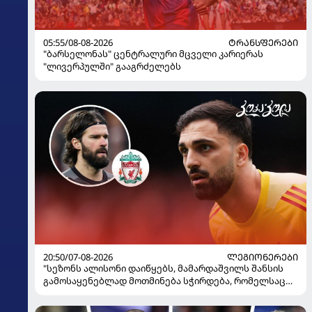
05:55/08-08-2026
ᲢᲠᲐᲜᲡᲤᲔᲠᲔᲑᲘ
"ბარსელონას" ცენტრალური მცველი კარიერას
"ლივერპულში" გააგრძელებს
20:50/07-08-2026
ᲚᲔᲒᲘᲝᲜᲔᲠᲔᲑᲘ
"სეზონს ალისონი დაიწყებს, მამარდაშვილს შანსის
გამოსაყენებლად მოთმინება სჭირდება, რომელსაც
100%-ით მიიღებს" - განაცხადა "ლივერპულის"
ყოფილმა მეკარემ