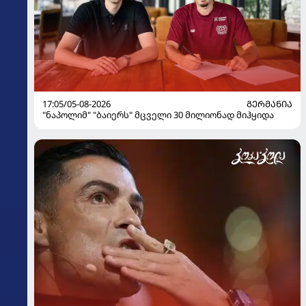
17:05/05-08-2026
ᲒᲔᲠᲛᲐᲜᲘᲐ
"ნაპოლიმ" "ბაიერს" მცველი 30 მილიონად მიჰყიდა