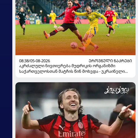
08:38/05-08-2026
ᲔᲠᲝᲕᲜᲣᲚᲘ ᲜᲐᲙᲠᲔᲑᲘ
აკრძალული ნივთიერება მუდრიკის ორგანიზმი
საქართველოსთან მატჩის წინ მოხვდა - უკრაინელი
ჟურნალისტი ფეხბურთელის დისკვალიფიკაციაზე
ინფორმაციას ავრცელებს