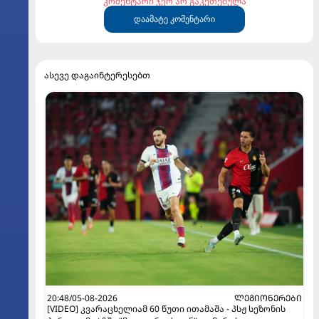
კომენტარი ჯერ არ გაკეთებულა
დაამატე კომენტარი
ასევე დაგაინტერესებთ
20:48/05-08-2026
ᲚᲔᲒᲘᲝᲜᲔᲠᲔᲑᲘ
[VIDEO] კვარაცხელიამ 60 წუთი ითამაშა - პსჟ სეზონის