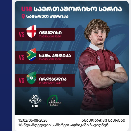
15:02/05-08-2026
ᲐᲡᲐᲙᲝᲑᲠᲘᲕᲘ ᲜᲐᲙᲠᲔᲑᲘ
18-წლამდელები სამხრეთ აფრიკაში ჩავიდნენ