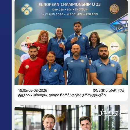
18:05/05-08-2026
ᲢᲧᲕᲘᲘᲡ ᲡᲠᲝᲚᲐ
ტყვიის სროლა. დიდი წარმატება ვროცლავში