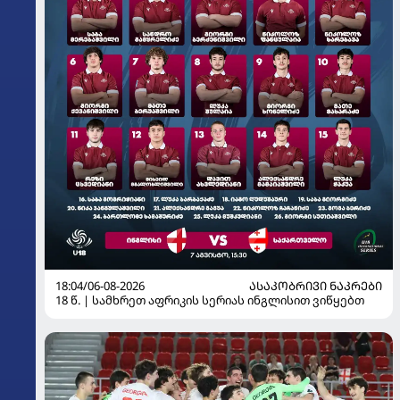
18:04/06-08-2026
ᲐᲡᲐᲙᲝᲑᲠᲘᲕᲘ ᲜᲐᲙᲠᲔᲑᲘ
18 წ. | სამხრეთ აფრიკის სერიას ინგლისით ვიწყებთ