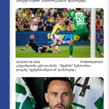
პირველ მატჩში "მალიორკასთან" დამარცხდა
20:02/05-08-2026
ᲚᲔᲒᲘᲝᲜᲔᲠᲔᲑᲘ
კიტეიშვილმა ვერ ითამაშა - "შტურმი" ჩემპიონთა
ლიგაზე "ფენერბაჰჩესთან" დამარცხდა