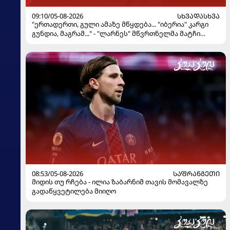
09:10/05-08-2026
ᲡᲮᲕᲐᲓᲐᲡᲮᲕᲐ
"ერთადერთი, გული ამაზე მწყდება... "იბერია" კარგი
გუნდია, მაგრამ..." - "ლარნეს" მწვრთნელმა მატჩი
შეაფასა და თბილისში თავდაჯერებული გუნდი
მოჰყავს
08:53/05-08-2026
ᲡᲐᲤᲠᲐᲜᲒᲔᲗᲘ
მიდის თუ რჩება - ილია ზაბარნიმ თავის მომავალზე
გადაწყვეტილება მიიღო