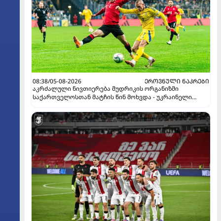
08:38/05-08-2026
ᲔᲠᲝᲕᲜᲣᲚᲘ ᲜᲐᲙᲠᲔᲑᲘ
აკრძალული ნივთიერება მუდრიკის ორგანიზმი
საქართველოსთან მატჩის წინ მოხვდა - უკრაინელი
ჟურნალისტი ფეხბურთელის დისკვალიფიკაციაზე
ინფორმაციას ავრცელებს