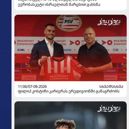
ევრობასკეტი ისრაელთან მარცხით გახსნა
11:06/07-08-2026
ᲡᲮᲕᲐᲓᲐᲡᲮᲕᲐ
ფილიპ კოსტიჩი კარიერას ერედივიონში განაგრძობს