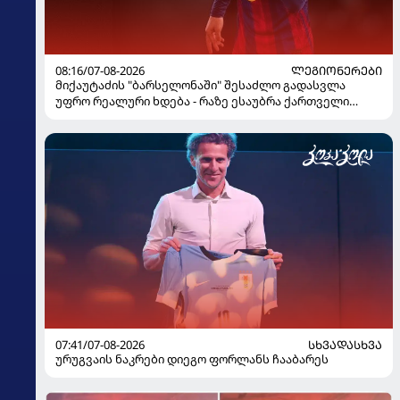
08:16/07-08-2026
ᲚᲔᲒᲘᲝᲜᲔᲠᲔᲑᲘ
მიქაუტაძის "ბარსელონაში" შესაძლო გადასვლა
უფრო რეალური ხდება - რაზე ესაუბრა ქართველი
კატალონიელთა მთავარ მწვრთნელს
07:41/07-08-2026
ᲡᲮᲕᲐᲓᲐᲡᲮᲕᲐ
ურუგვაის ნაკრები დიეგო ფორლანს ჩააბარეს