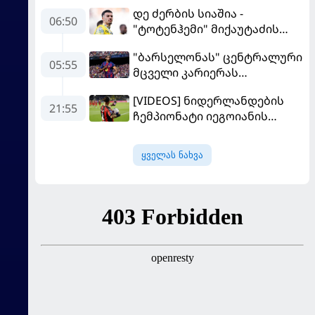
დე ძერბის სიაშია -
06:50
"ტოტენჰემი" მიქაუტაძის
შეძენას განიხილავს
"ბარსელონას" ცენტრალური
05:55
მცველი კარიერას
"ლივერპულში"
[VIDEOS] ნიდერლანდების
გააგრძელებს
21:55
ჩემპიონატი იეგოიანის
გოლით გაიხსნა - ის მატჩის
MVP გახდა
ყველას ნახვა