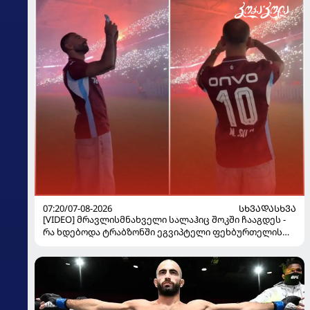
07:20/07-08-2026
ᲡᲮᲕᲐᲓᲐᲡᲮᲕᲐ
[VIDEO] მრავლისმნახველი სალაჰიც შოკში ჩააგდეს -
რა ხდებოდა ტრაბზონში ეგვიპტელი ფეხბურთელის
წარდგენისას