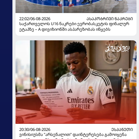
22:02/06-08-2026
ᲐᲡᲐᲙᲝᲑᲠᲘᲕᲘ ᲜᲐᲙᲠᲔᲑᲘ
საქართველოს U16 ნაკრები ევრობასკეტის ფინალურ
ეტაპზე – A დივიზიონში ასპარეზობას იწყებს
20:30/06-08-2026
ᲔᲡᲞᲐᲜᲔᲗᲘ
ვინისიუსმა "არსენალით" დაინტერესება გამოიყენა