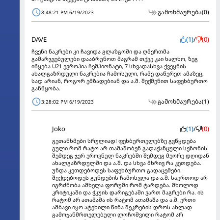
გამოხმაურება
(0)
8:48:21 PM 6/19/2023
DAVE
(1)
/
(0)
ჩვენი ნაკრები კი ჩავიდა გლაზგოში და ღმერთმა
გამარჯვებულები დააბრუნოთ მაგრამ თქვე კაი ხალხო, ზეგ
იწყება U21 ევროპია ჩემპიონატი, 7 სხვადასხვა ქვეყნის
ახალგაზრდული ნაკრებია ჩამოსული, რამე დაწერეთ ამაზეც,
სად არიან, როგორ ემზადებიან და ა.შ. შექმენით საფეხბურთო
განწყობა.
გამოხმაურება
(1)
3:28:02 PM 6/19/2023
Joko
(1)
/
(0)
გეთანხმები სრულიად! ფეხბურთელებზე გვწყდება
გული რომ რატო არ თამაშობენ გადაქანცული სეზონის
შემდეგ ჯერ ეროვნულ ნაკრებში შემდეგ მეორე დღიდან
ახალგაზრდულში და ა.შ. და სხვა მხრივ რა კეთდება.
უნდა კეთდებოდეს საფეხბურთო გადაცემები.
შუქდებოდეს გუნდების ჩამოსვლა და ა.შ. საერთოდ არ
იგრძნობა ამხელა ფორუმი რომ ტარდება. მხოლოდ
კრიტიკაში და ჭკუის დარიგებაში ვართ მაგრები რა. ის
რატომ არ ათამაშა ის რატომ ათამაშა და ა.შ. ერთი
ამბავი იყო ატეხილი წინა შეკრების დროს ახლად
გამოჯანმრთელებული ლოჩოშვილი რატომ არ