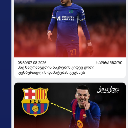
08:50/07-08-2026
ᲡᲐᲤᲠᲐᲜᲒᲔᲗᲘ
პსჟ საფრანგეთის ნაკრების კიდევ ერთი
ფეხბურთელის დამატებას გეგმავს