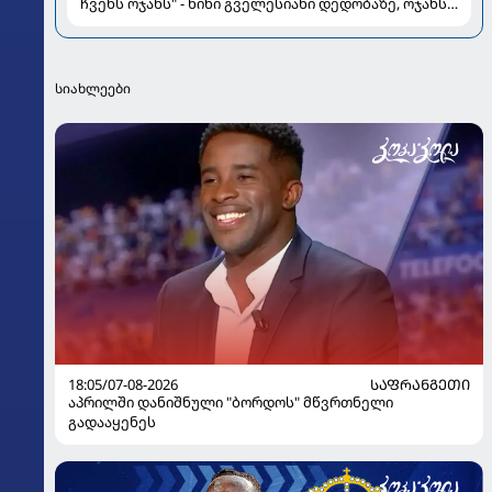
ჩვენს ოჯახს" - ნინი გველესიანი დედობაზე, ოჯახსა
და სიყვარულზე
სიახლეები
18:05/07-08-2026
ᲡᲐᲤᲠᲐᲜᲒᲔᲗᲘ
აპრილში დანიშნული "ბორდოს" მწვრთნელი
გადააყენეს