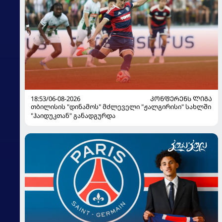
18:53/06-08-2026
ᲙᲝᲜᲤᲔᲠᲔᲜᲡ ᲚᲘᲒᲐ
თბილისის "დინამოს" მძლეველი "ჟალგირისი" სახლში
"ჰაიდუკთან" განადგურდა