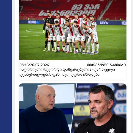
08:15/26-07-2026
ᲔᲠᲝᲕᲜᲣᲚᲘ ᲜᲐᲙᲠᲔᲑᲘ
ისტორიული რეკორდი დამყარებულია - ქართველი
ფეხბურთელების ფასი სულ უფრო იზრდება