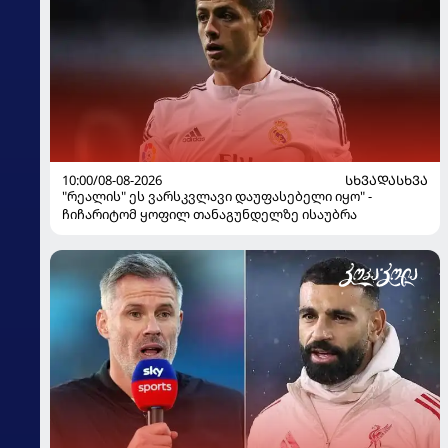
10:00/08-08-2026
ᲡᲮᲕᲐᲓᲐᲡᲮᲕᲐ
"რეალის" ეს ვარსკვლავი დაუფასებელი იყო" -
ჩიჩარიტომ ყოფილ თანაგუნდელზე ისაუბრა