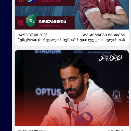
14:52/07-08-2026
ᲐᲡᲐᲙᲝᲑᲠᲘᲕᲘ ᲜᲐᲙᲠᲔᲑᲘ
"უმცროსი ბორჯღალოსნების" ხუთი ლელო ინგლისთან