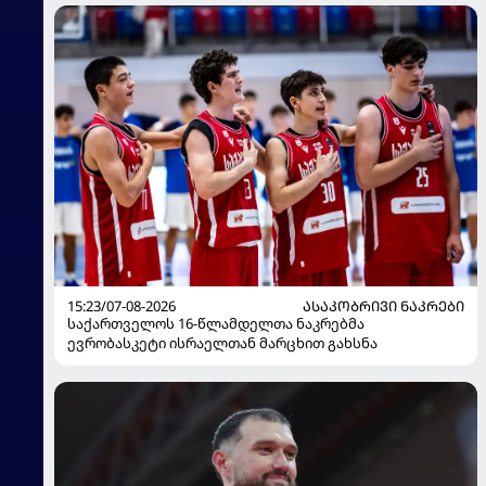
15:23/07-08-2026
ᲐᲡᲐᲙᲝᲑᲠᲘᲕᲘ ᲜᲐᲙᲠᲔᲑᲘ
საქართველოს 16-წლამდელთა ნაკრებმა
ევრობასკეტი ისრაელთან მარცხით გახსნა