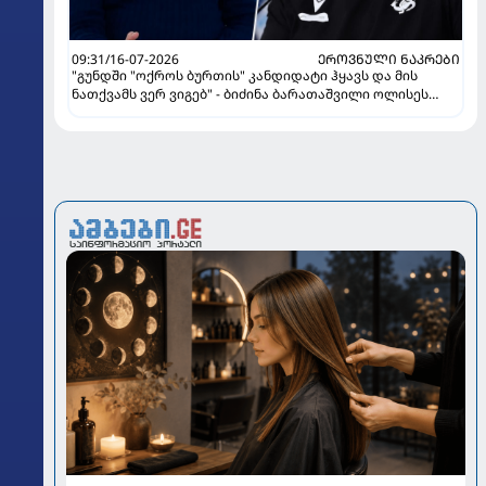
09:31/16-07-2026
ᲔᲠᲝᲕᲜᲣᲚᲘ ᲜᲐᲙᲠᲔᲑᲘ
"გუნდში "ოქროს ბურთის" კანდიდატი ჰყავს და მის
ნათქვამს ვერ ვიგებ" - ბიძინა ბარათაშვილი ოლისეს
შესახებ სანიოლის განცხადებაზე