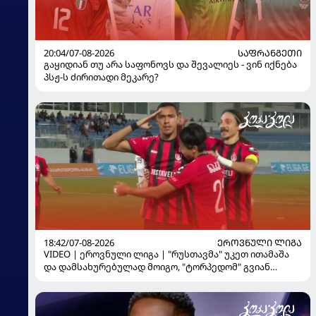
20:04/07-08-2026
ᲡᲐᲤᲠᲐᲜᲒᲔᲗᲘ
გაყიდიან თუ არა საფონოვს და შევალიეს - ვინ იქნება
პსჟ-ს ძირითადი მეკარე?
18:42/07-08-2026
ᲔᲠᲝᲕᲜᲣᲚᲘ ᲚᲘᲒᲐ
VIDEO | ეროვნული ლიგა | "რუსთავმა" უკეთ ითამაშა
და დამსახურებულად მოიგო, "ტორპედომ" გვიან
გაიღვიძა...