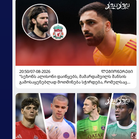
20:50/07-08-2026
ᲚᲔᲒᲘᲝᲜᲔᲠᲔᲑᲘ
"სეზონს ალისონი დაიწყებს, მამარდაშვილს შანსის
გამოსაყენებლად მოთმინება სჭირდება, რომელსაც
100%-ით მიიღებს" - განაცხადა "ლივერპულის"
ყოფილმა მეკარემ