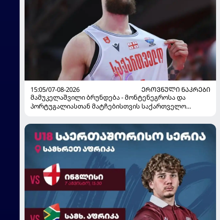
15:05/07-08-2026
ᲔᲠᲝᲕᲜᲣᲚᲘ ᲜᲐᲙᲠᲔᲑᲘ
მამუკელაშვილი ბრუნდება - მონტენეგროსა და
პორტუგალიასთან მატჩებისთვის საქართველო
მზადებას 15 კალათბურთელით იწყებს