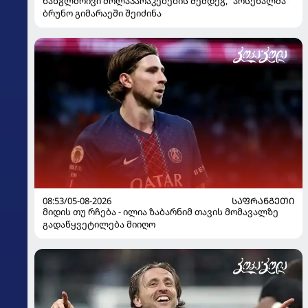
ხანგლძრივი მოლაპარაკებების შემდეგ, "არსენალმა"
ბრუნო გიმარაეში შეიძინა
08:53/05-08-2026
ᲡᲐᲤᲠᲐᲜᲒᲔᲗᲘ
მიდის თუ რჩება - ილია ზაბარნიმ თავის მომავალზე
გადაწყვეტილება მიიღო