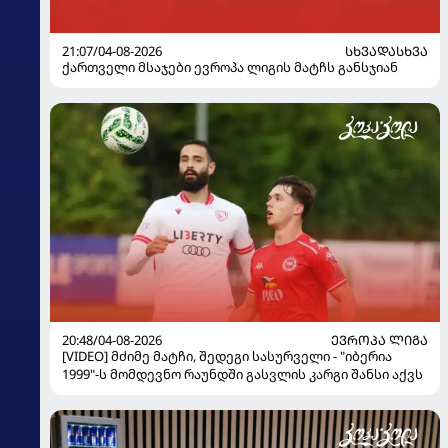
21:07/04-08-2026
ᲡᲮᲕᲐᲓᲐᲡᲮᲕᲐ
ქართველი მსაჯები ევროპა ლიგის მატჩს განსჯიან
20:48/04-08-2026
ᲔᲕᲠᲝᲞᲐ ᲚᲘᲒᲐ
[VIDEO] მძიმე მატჩი, შედეგი სასურველი - "იბერია
1999"-ს მომდევნო რაუნდში გასვლის კარგი შანსი აქვს