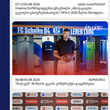
07:12/05-08-2026
ᲡᲮᲕᲐ ᲡᲐᲮᲔᲝᲑᲔᲑᲘ
Hisense წარმოგიდგენთ გზავნილს „ინოვაციები
უკეთესი ცხოვრებისათვის“ FIFA-ს 2026 წლის მსოფლიო
ჩემპიონატზე
06:48/05-08-2026
ᲒᲔᲠᲛᲐᲜᲘᲐ
"შალკემ" 40 წლის ჯეკოს კონტრაქტი გაუგრძელა