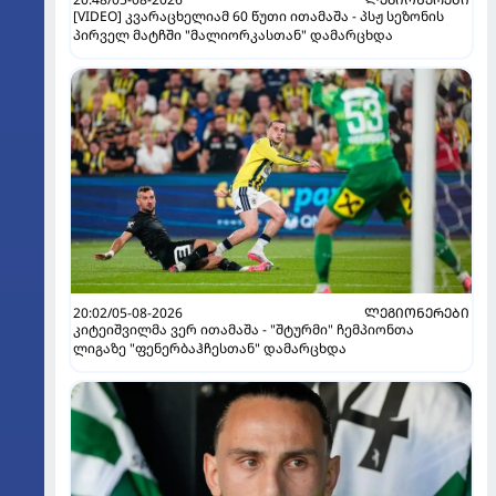
[VIDEO] კვარაცხელიამ 60 წუთი ითამაშა - პსჟ სეზონის
პირველ მატჩში "მალიორკასთან" დამარცხდა
20:02/05-08-2026
ᲚᲔᲒᲘᲝᲜᲔᲠᲔᲑᲘ
კიტეიშვილმა ვერ ითამაშა - "შტურმი" ჩემპიონთა
ლიგაზე "ფენერბაჰჩესთან" დამარცხდა