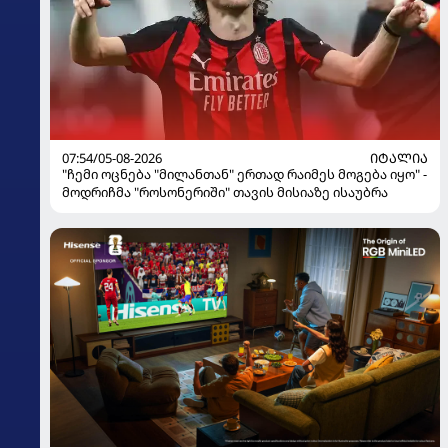
07:54/05-08-2026
ᲘᲢᲐᲚᲘᲐ
"ჩემი ოცნება "მილანთან" ერთად რაიმეს მოგება იყო" -
მოდრიჩმა "როსონერიში" თავის მისიაზე ისაუბრა