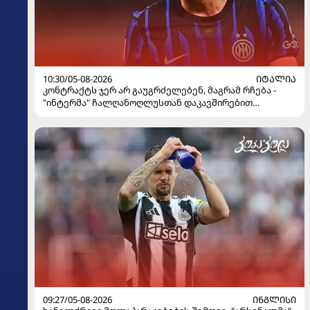
10:30/05-08-2026
ᲘᲢᲐᲚᲘᲐ
კონტრაქტს ჯერ არ გაუგრძელებენ, მაგრამ რჩება -
"ინტერმა" ჩალღანოღლუსთან დაკავშირებით
გადაწყვეტილება მიიღო
09:27/05-08-2026
ᲘᲜᲒᲚᲘᲡᲘ