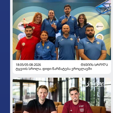
18:05/05-08-2026
ᲢᲧᲕᲘᲘᲡ ᲡᲠᲝᲚᲐ
ტყვიის სროლა. დიდი წარმატება ვროცლავში