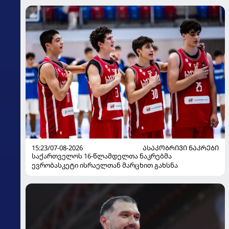
15:23/07-08-2026
ᲐᲡᲐᲙᲝᲑᲠᲘᲕᲘ ᲜᲐᲙᲠᲔᲑᲘ
საქართველოს 16-წლამდელთა ნაკრებმა
ევრობასკეტი ისრაელთან მარცხით გახსნა