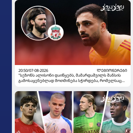
20:50/07-08-2026
ᲚᲔᲒᲘᲝᲜᲔᲠᲔᲑᲘ
"სეზონს ალისონი დაიწყებს, მამარდაშვილს შანსის
გამოსაყენებლად მოთმინება სჭირდება, რომელსაც
100%-ით მიიღებს" - განაცხადა "ლივერპულის"
ყოფილმა მეკარემ