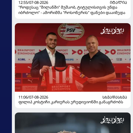
12:55/07-08-2026
ᲘᲢᲐᲚᲘᲐ
"როდესაც "მილანში" მუშაობ, ტიტულისთვის უნდა
იბრძოლო" - ამორიმმა "როსონერის" ფანები დააიმედა
11:06/07-08-2026
ᲡᲮᲕᲐᲓᲐᲡᲮᲕᲐ
ფილიპ კოსტიჩი კარიერას ერედივიონში განაგრძობს