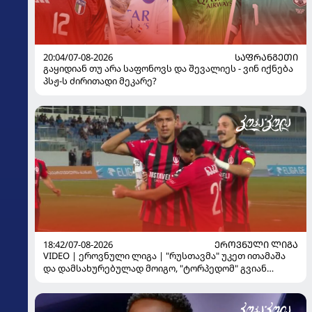
20:04/07-08-2026
ᲡᲐᲤᲠᲐᲜᲒᲔᲗᲘ
გაყიდიან თუ არა საფონოვს და შევალიეს - ვინ იქნება
პსჟ-ს ძირითადი მეკარე?
18:42/07-08-2026
ᲔᲠᲝᲕᲜᲣᲚᲘ ᲚᲘᲒᲐ
VIDEO | ეროვნული ლიგა | "რუსთავმა" უკეთ ითამაშა
და დამსახურებულად მოიგო, "ტორპედომ" გვიან
გაიღვიძა...