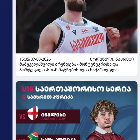
15:05/07-08-2026
ᲔᲠᲝᲕᲜᲣᲚᲘ ᲜᲐᲙᲠᲔᲑᲘ
მამუკელაშვილი ბრუნდება - მონტენეგროსა და
პორტუგალიასთან მატჩებისთვის საქართველო
მზადებას 15 კალათბურთელით იწყებს