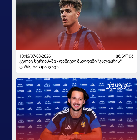
10:46/07-08-2026
ᲘᲢᲐᲚᲘᲐ
კვლავ სერია A-ში - დანიელ მალდინი "კალიარის"
ღირსებას დაიცავს