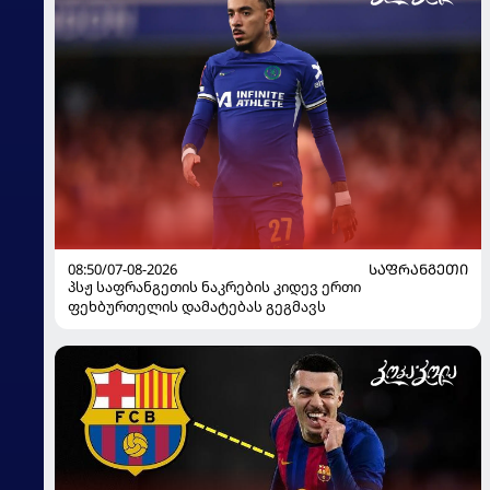
08:50/07-08-2026
ᲡᲐᲤᲠᲐᲜᲒᲔᲗᲘ
პსჟ საფრანგეთის ნაკრების კიდევ ერთი
ფეხბურთელის დამატებას გეგმავს