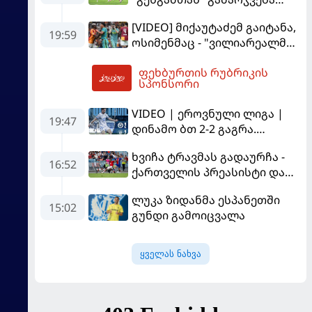
მოუპოვა
[VIDEO] მიქაუტაძემ გაიტანა,
19:59
ოსიმენმაც - "ვილიარეალმა"
სტამბოლში
ფეხბურთის რუბრიკის
"გალათასარაის" მოუგო
02:48
სპონსორი
VIDEO | ეროვნული ლიგა |
19:47
დინამო ბთ 2-2 გაგრა.
გამოსყიდული "დანაშაული"
ხვიჩა ტრავმას გადაურჩა -
16:52
ქართველის პრეასისტი და
პსჟ-ს ფრე "მანჩესტერ
ლუკა ზიდანმა ესპანეთში
იუნაიტედთან"
15:02
გუნდი გამოიცვალა
ყველას ნახვა