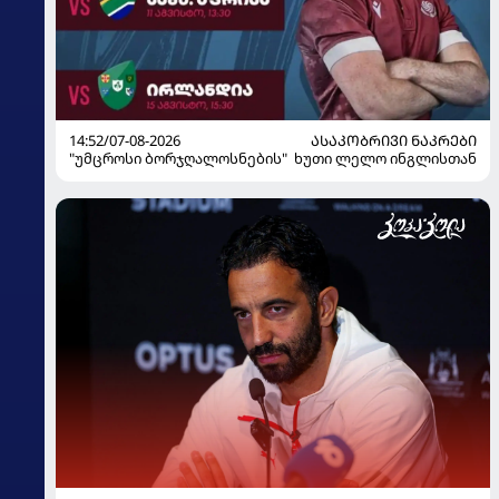
14:52/07-08-2026
ᲐᲡᲐᲙᲝᲑᲠᲘᲕᲘ ᲜᲐᲙᲠᲔᲑᲘ
"უმცროსი ბორჯღალოსნების" ხუთი ლელო ინგლისთან