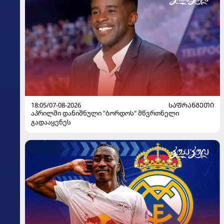
18:05/07-08-2026
ᲡᲐᲤᲠᲐᲜᲒᲔᲗᲘ
აპრილში დანიშნული "ბორდოს" მწვრთნელი
გადააყენეს