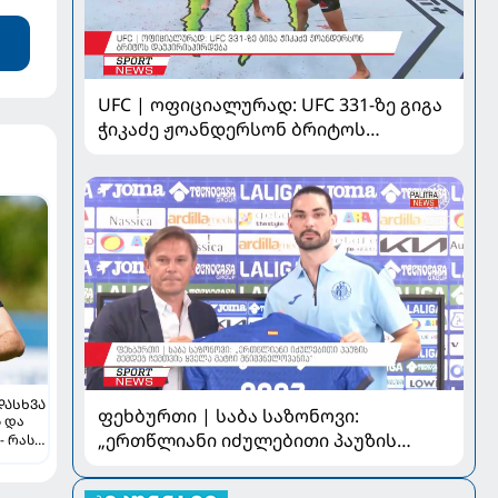
UFC | ოფიციალურად: UFC 331-ზე გიგა
ჭიკაძე ჟოანდერსონ ბრიტოს
დაუპირისპირდება
ᲓᲐᲡᲮᲕᲐ
ფეხბურთი | საბა საზონოვი:
ს და
„ერთწლიანი იძულებითი პაუზის
- რას
შემდეგ ჩემთვის ყველა მატჩი
მნიშვნელოვანია“