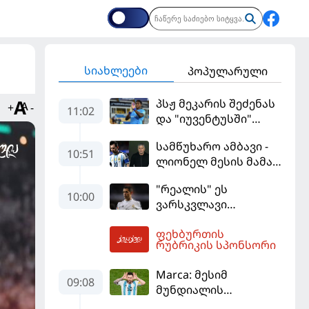
სიახლეები
პოპულარული
პსჟ მეკარის შეძენას
+
-
11:02
და "იუვენტუსში"
განათხოვრებას
სამწუხარო ამბავი -
აპირებს
10:51
ლიონელ მესის მამა
68 წლის ასაკში
"რეალის" ეს
გარდაიცვალა
10:00
ვარსკვლავი
დაუფასებელი იყო" -
ფეხბურთის
ჩიჩარიტომ ყოფილ
11:04
რუბრიკის სპონსორი
თანაგუნდელზე
ისაუბრა
Marca: მესიმ
09:08
მუნდიალის
მიმდინარეობისას