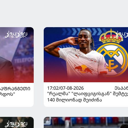
17:02/07-08-2026
ᲔᲡᲞᲐ
ᲡᲐᲤᲠᲐᲜᲒᲔᲗᲘ
"რეალმა" "ლაიფციგისგან" შემტე
ორდოს"
140 მილიონად შეიძინა