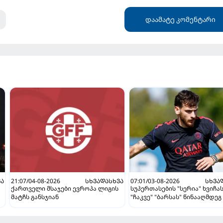
დაამატე კომენტარი
ᲕᲐ
21:07/04-08-2026
ᲡᲮᲕᲐᲓᲐᲡᲮᲕᲐ
07:01/03-08-2026
ᲡᲮᲕᲐ
ქართველი მსაჯები ევროპა ლიგის
სუპერთასების "სერია" ხვიჩა
მატჩს განსჯიან
"ჩაკვე" "ბარსას" წინააღმდეგ 
ვნახავთ აგვისტოში