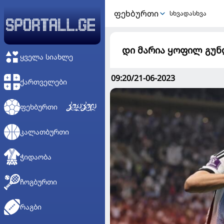
ᲤᲔᲮᲑᲣᲠᲗᲘ
სხვადასხვა
დი მარია ყოფილ გუნდ
ᲧᲕᲔᲚᲐ ᲡᲘᲐᲮᲚᲔ
09:20/21-06-2023
ᲥᲐᲠᲗᲕᲔᲚᲔᲑᲘ
ᲤᲔᲮᲑᲣᲠᲗᲘ
ᲙᲐᲚᲐᲗᲑᲣᲠᲗᲘ
ᲭᲘᲓᲐᲝᲑᲐ
ᲩᲝᲒᲑᲣᲠᲗᲘ
ᲠᲐᲒᲑᲘ