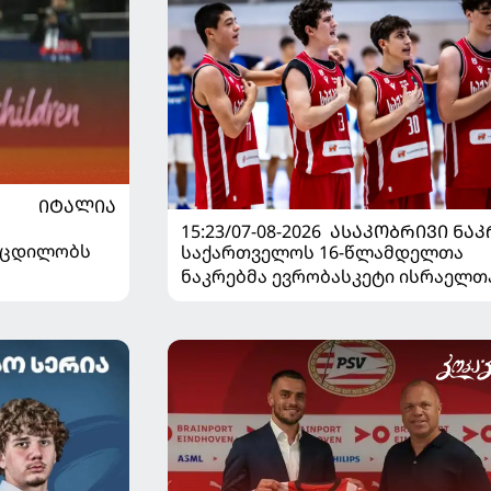
ᲘᲢᲐᲚᲘᲐ
15:23/07-08-2026
ᲐᲡᲐᲙᲝᲑᲠᲘᲕᲘ ᲜᲐᲙ
ს ცდილობს
საქართველოს 16-წლამდელთა
ნაკრებმა ევრობასკეტი ისრაელთ
მარცხით გახსნა