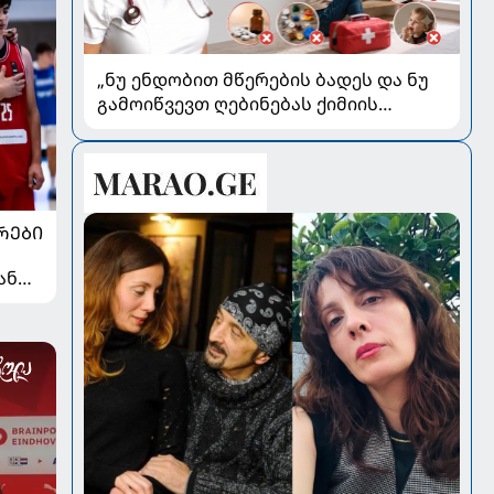
„ნუ ენდობით მწერების ბადეს და ნუ
გამოიწვევთ ღებინებას ქიმიის
გადაყლაპვისას“ - როგორ ვიხსნათ
ბავშვი კრიტიკულ სიტუაციაში,
პედიატრ სალომე ახვლედიანის
რჩევები
ᲠᲔᲑᲘ
ან