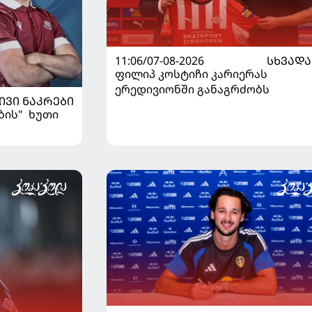
11:06/07-08-2026
ᲡᲮᲕᲐᲓᲐ
ფილიპ კოსტიჩი კარიერას
ერედივიონში განაგრძობს
ᲘᲕᲘ ᲜᲐᲙᲠᲔᲑᲘ
ბის" ხუთი