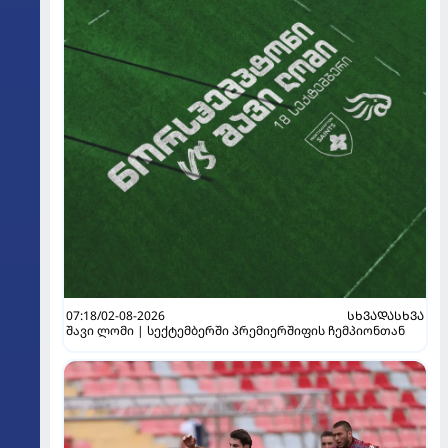
07:18/02-08-2026
ᲡᲮᲕᲐᲓᲐᲡᲮᲕᲐ
შავი ლომი | სექტემბერში პრემიერშიფის ჩემპიონთან