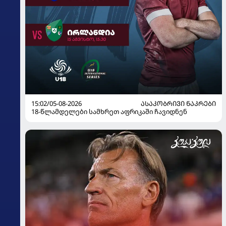
15:02/05-08-2026
ᲐᲡᲐᲙᲝᲑᲠᲘᲕᲘ ᲜᲐᲙᲠᲔᲑᲘ
18-წლამდელები სამხრეთ აფრიკაში ჩავიდნენ