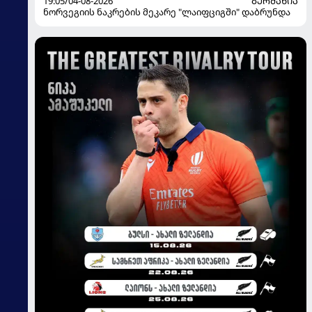
19:05/04-08-2026
ᲒᲔᲠᲛᲐᲜᲘᲐ
ნორვეგიის ნაკრების მეკარე "ლაიფციგში" დაბრუნდა