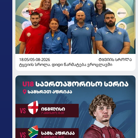
18:05/05-08-2026
ᲢᲧᲕᲘᲘᲡ ᲡᲠᲝᲚᲐ
ტყვიის სროლა. დიდი წარმატება ვროცლავში