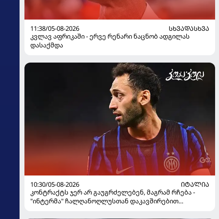
11:38/05-08-2026
ᲡᲮᲕᲐᲓᲐᲡᲮᲕᲐ
კვლავ აფრიკაში - ერვე რენარი ნაცნობ ადგილას
დასაქმდა
10:30/05-08-2026
ᲘᲢᲐᲚᲘᲐ
კონტრაქტს ჯერ არ გაუგრძელებენ, მაგრამ რჩება -
"ინტერმა" ჩალღანოღლუსთან დაკავშირებით
გადაწყვეტილება მიიღო