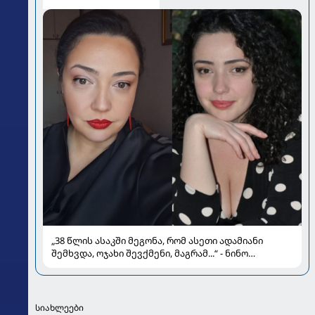
„38 წლის ასაკში მეგონა, რომ ასეთი ადამიანი
შემხვდა, ოჯახი შევქმენი, მაგრამ...“ - ნინო
მუმლაძის ინტერვიუ ოჯახსა და განქორწინებაზე
სიახლეები