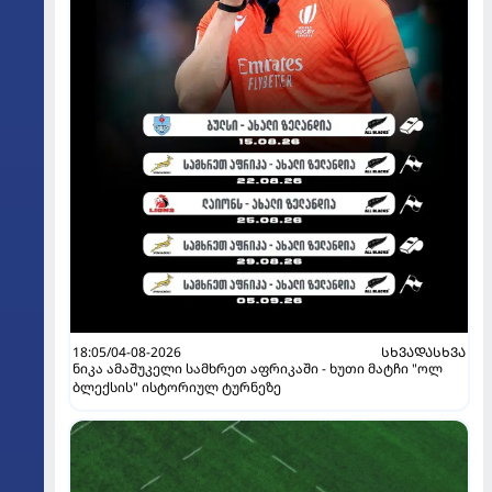
18:05/04-08-2026
ᲡᲮᲕᲐᲓᲐᲡᲮᲕᲐ
ნიკა ამაშუკელი სამხრეთ აფრიკაში - ხუთი მატჩი "ოლ
ბლექსის" ისტორიულ ტურნეზე