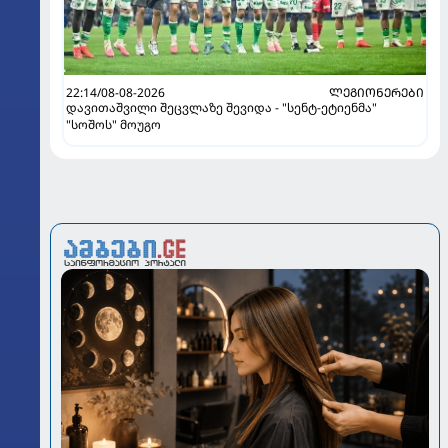
22:14/08-08-2026
ᲚᲔᲒᲘᲝᲜᲔᲠᲔᲑᲘ
დავითაშვილი შეცვლაზე შევიდა - "სენტ-ეტიენმა"
"სოშოს" მოუგო