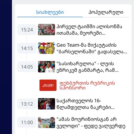
სიახლეები
პოპულარული
პირველ ტაიმში ალისონმა
15:24
ითამაშა, მეორეში
მამარდაშვილმა -
Geo Team-მა მიქაუტაძის
"ლივერპული" სახლში
14:15
"ბარსელონაში" გადასვლაზე
"მონაკოსთან" დამარცხდა
გავრცელებულ
"სასიხარულოა" - ლუის
ინფორმაციაზე განმარტება
14:05
ენრიკემ განმარტა, რამ
გააკეთა
გაახარა "მანჩესტერ
ფეხბურთის რუბრიკის
იუნაიტედთან" ნამატჩევს
15:34
სპონსორი
საქართველოს 16-
13:12
წლამდელთა ნაკრები
ევრობასკეტზე ესპანეთთან
"ამას მოურინიოსგან არ
დამარცხდა
11:00
ველოდი" - ფედე ვალვერდე