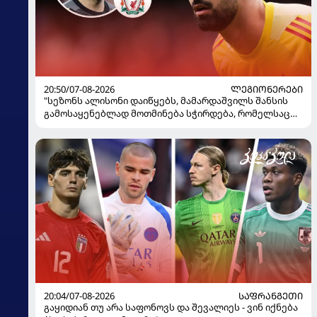
20:50/07-08-2026
ᲚᲔᲒᲘᲝᲜᲔᲠᲔᲑᲘ
"სეზონს ალისონი დაიწყებს, მამარდაშვილს შანსის
გამოსაყენებლად მოთმინება სჭირდება, რომელსაც
100%-ით მიიღებს" - განაცხადა "ლივერპულის"
ყოფილმა მეკარემ
20:04/07-08-2026
ᲡᲐᲤᲠᲐᲜᲒᲔᲗᲘ
გაყიდიან თუ არა საფონოვს და შევალიეს - ვინ იქნება