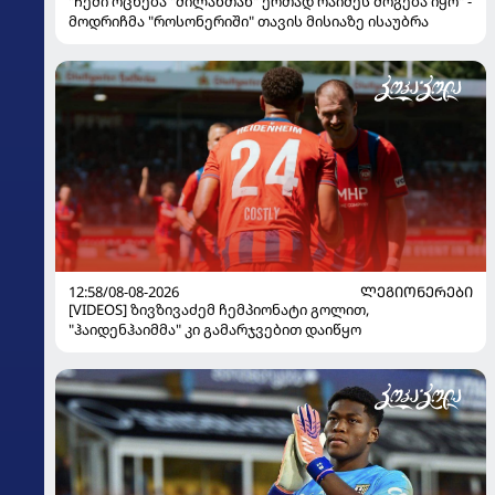
"ჩემი ოცნება "მილანთან" ერთად რაიმეს მოგება იყო" -
მოდრიჩმა "როსონერიში" თავის მისიაზე ისაუბრა
12:58/08-08-2026
ᲚᲔᲒᲘᲝᲜᲔᲠᲔᲑᲘ
[VIDEOS] ზივზივაძემ ჩემპიონატი გოლით,
"ჰაიდენჰაიმმა" კი გამარჯვებით დაიწყო