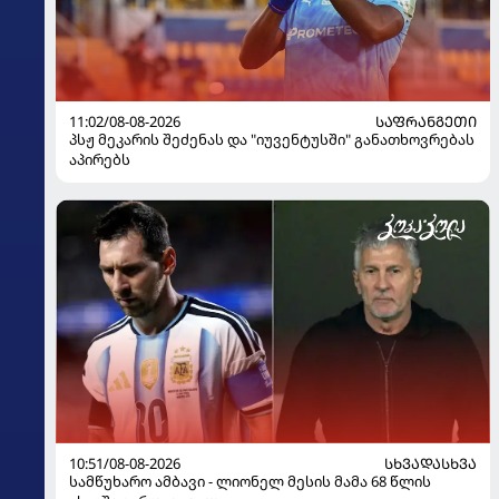
11:02/08-08-2026
ᲡᲐᲤᲠᲐᲜᲒᲔᲗᲘ
პსჟ მეკარის შეძენას და "იუვენტუსში" განათხოვრებას
აპირებს
10:51/08-08-2026
ᲡᲮᲕᲐᲓᲐᲡᲮᲕᲐ
სამწუხარო ამბავი - ლიონელ მესის მამა 68 წლის