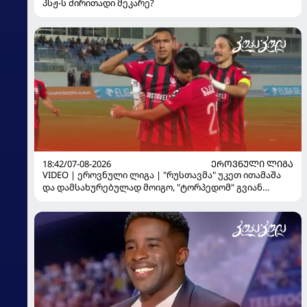
პსჟ-ს ძირითადი მეკარე?
18:42/07-08-2026
ᲔᲠᲝᲕᲜᲣᲚᲘ ᲚᲘᲒᲐ
VIDEO | ეროვნული ლიგა | "რუსთავმა" უკეთ ითამაშა
და დამსახურებულად მოიგო, "ტორპედომ" გვიან
გაიღვიძა...