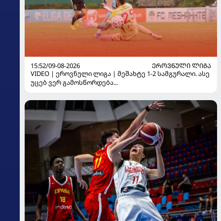
15:52/09-08-2026
ᲔᲠᲝᲕᲜᲣᲚᲘ ᲚᲘᲒᲐ
VIDEO | ეროვნული ლიგა | მეშახტე 1-2 სამგურალი. ასე
უცებ ვერ გამოსწორდება...