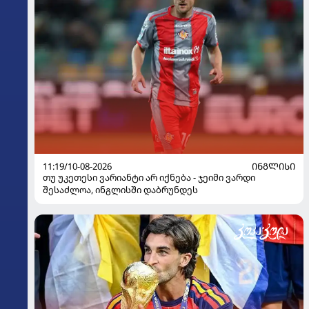
11:19/10-08-2026
ᲘᲜᲒᲚᲘᲡᲘ
თუ უკეთესი ვარიანტი არ იქნება - ჯეიმი ვარდი
შესაძლოა, ინგლისში დაბრუნდეს