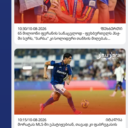
10:30/10-08-2026
ᲤᲔᲮᲑᲣᲠᲗᲘ
65 მილიონი ფერანის სანაცვლოდ - ფეხბურთელს პსჟ-
ში სურს, "ბარსა" კი სოლიდური თანხის მიღებას
გეგმავს
10:15/10-08-2026
ᲘᲢᲐᲚᲘᲐ
მორატას MLS-ში ეპატიჟებიან, თავად კი ფაბრეგასის