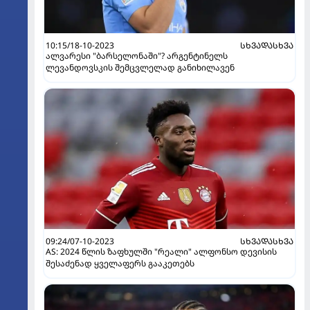
10:15/18-10-2023
ᲡᲮᲕᲐᲓᲐᲡᲮᲕᲐ
ალვარესი "ბარსელონაში"? არგენტინელს
ლევანდოვსკის შემცვლელად განიხილავენ
09:24/07-10-2023
ᲡᲮᲕᲐᲓᲐᲡᲮᲕᲐ
AS: 2024 წლის ზაფხულში "რეალი" ალფონსო დევისის
შესაძენად ყველაფერს გააკეთებს