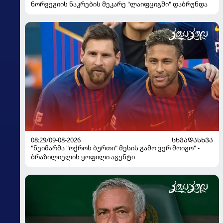
ნორვეგიის ნაკრების მეკარე "ლაიფციგში" დაბრუნდა
08:29/09-08-2026
ᲡᲮᲕᲐᲓᲐᲡᲮᲕᲐ
"ნეიმარმა "ოქროს ბურთი" მესის გამო ვერ მოიგო" -
ბრაზილიელის ყოფილი აგენტი