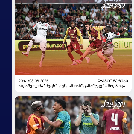
20:41/08-08-2026
ᲚᲔᲒᲘᲝᲜᲔᲠᲔᲑᲘ
აბუაშვილმა "მეცს" "გენგამთან" გამარჯვება მოუპოვა