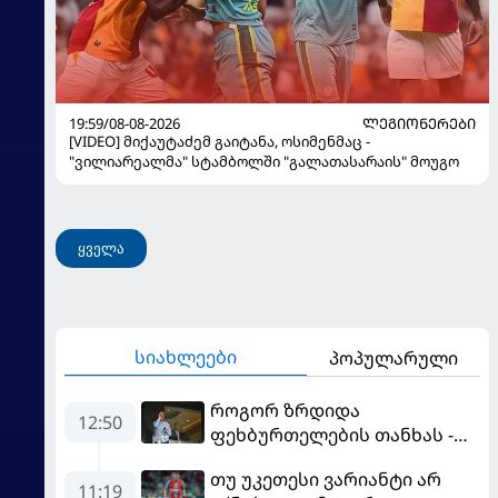
19:59/08-08-2026
ᲚᲔᲒᲘᲝᲜᲔᲠᲔᲑᲘ
[VIDEO] მიქაუტაძემ გაიტანა, ოსიმენმაც -
"ვილიარეალმა" სტამბოლში "გალათასარაის" მოუგო
ყველა
სიახლეები
პოპულარული
როგორ ზრდიდა
12:50
ფეხბურთელების თანხას -
ნეიმარის ყოფილმა აგენტმა
თუ უკეთესი ვარიანტი არ
სქემა გაამხილა
11:19