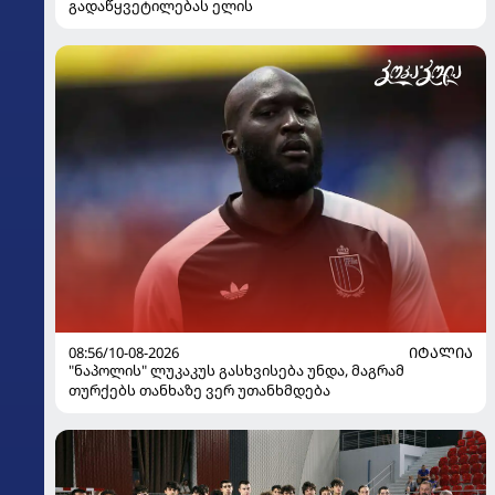
გადაწყვეტილებას ელის
08:56/10-08-2026
ᲘᲢᲐᲚᲘᲐ
"ნაპოლის" ლუკაკუს გასხვისება უნდა, მაგრამ
თურქებს თანხაზე ვერ უთანხმდება