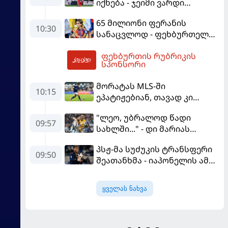
იქნება - ჯეიმი ვარდი
შესაძლოა, ინგლისში
65 მილიონი ფერანის
დაბრუნდეს
10:30
სანაცვლოდ - ფეხბურთელს
პსჟ-ში სურს, "ბარსა" კი
ფეხბურთის რუბრიკის
სოლიდური თანხის მიღებას
14:01
სპონსორი
გეგმავს
მორატას MLS-ში
10:15
ეპატიჟებიან, თავად კი
ფაბრეგასის
"ლეო, უბრალოდ წადი
გადაწყვეტილებას ელის
09:57
სახლში..." - დი მარიას
ემოციური წერილი მესის
პსჟ-მა სუძუკის ტრანსფერი
09:50
შეათანხმა - იაპონელის ამ
სეზონის მომავალი
შევალიეს
ყველას ნახვა
გადაწყვეტილებაზე გადის