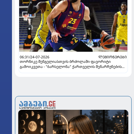
06:31/24-07-2026
ᲚᲔᲒᲘᲝᲜᲔᲠᲔᲑᲘ
თორნიკე შენგელიასთვის ბრძოლაში ფავორიტი
გამოიკვეთა - "ბარსელონა" ქართველის შენარჩუნების
იმედს არ კარგავს