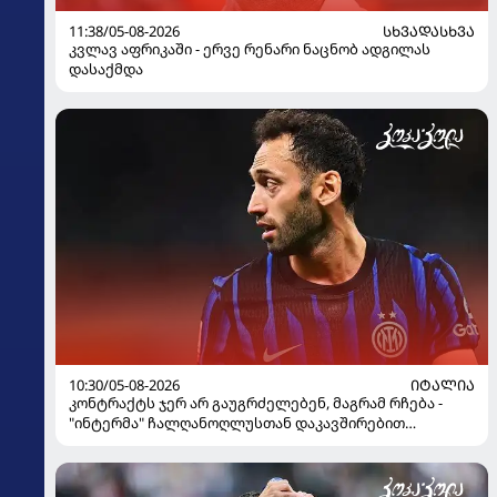
11:38/05-08-2026
ᲡᲮᲕᲐᲓᲐᲡᲮᲕᲐ
კვლავ აფრიკაში - ერვე რენარი ნაცნობ ადგილას
დასაქმდა
10:30/05-08-2026
ᲘᲢᲐᲚᲘᲐ
კონტრაქტს ჯერ არ გაუგრძელებენ, მაგრამ რჩება -
"ინტერმა" ჩალღანოღლუსთან დაკავშირებით
გადაწყვეტილება მიიღო