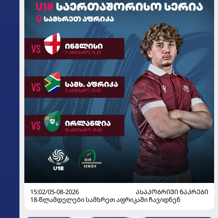
15:02/05-08-2026
ᲐᲡᲐᲙᲝᲑᲠᲘᲕᲘ ᲜᲐᲙᲠᲔᲑᲘ
18-წლამდელები სამხრეთ აფრიკაში ჩავიდნენ