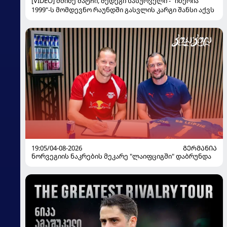
[VIDEO] მძიმე მატჩი, შედეგი სასურველი - "იბერია
1999"-ს მომდევნო რაუნდში გასვლის კარგი შანსი აქვს
19:05/04-08-2026
ᲒᲔᲠᲛᲐᲜᲘᲐ
ნორვეგიის ნაკრების მეკარე "ლაიფციგში" დაბრუნდა