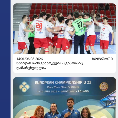
14:01/06-08-2026
ᲮᲔᲚᲑᲣᲠᲗᲘ
სამიდან სამი გამარჯვება - კვიპროსიც
დამარცხებულია