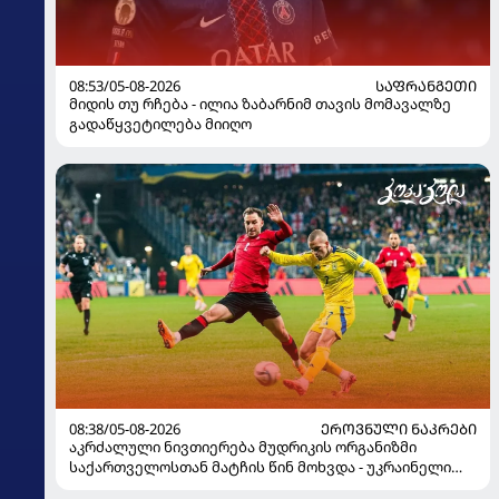
08:53/05-08-2026
ᲡᲐᲤᲠᲐᲜᲒᲔᲗᲘ
მიდის თუ რჩება - ილია ზაბარნიმ თავის მომავალზე
გადაწყვეტილება მიიღო
08:38/05-08-2026
ᲔᲠᲝᲕᲜᲣᲚᲘ ᲜᲐᲙᲠᲔᲑᲘ
აკრძალული ნივთიერება მუდრიკის ორგანიზმი
საქართველოსთან მატჩის წინ მოხვდა - უკრაინელი
ჟურნალისტი ფეხბურთელის დისკვალიფიკაციაზე