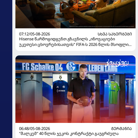
07:12/05-08-2026
ᲡᲮᲕᲐ ᲡᲐᲮᲔᲝᲑᲔᲑᲘ
Hisense წარმოგიდგენთ გზავნილს „ინოვაციები
უკეთესი ცხოვრებისათვის“ FIFA-ს 2026 წლის მსოფლიო
ჩემპიონატზე
06:48/05-08-2026
ᲒᲔᲠᲛᲐᲜᲘᲐ
"შალკემ" 40 წლის ჯეკოს კონტრაქტი გაუგრძელა