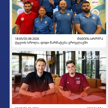
18:05/05-08-2026
ᲢᲧᲕᲘᲘᲡ ᲡᲠᲝᲚᲐ
ტყვიის სროლა. დიდი წარმატება ვროცლავში