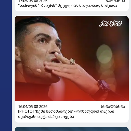
17:05/05-08-2026
ᲒᲔᲠᲛᲐᲜᲘᲐ
"ნაპოლიმ" "ბაიერს" მცველი 30 მილიონად მიჰყიდა
16:04/05-08-2026
ᲡᲮᲕᲐᲓᲐᲡᲮᲕᲐ
[PHOTO] "ჩემი სათამაშოები" - რონალდომ თავისი
ძვირფასი ავტოპარკი აჩვენა