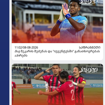
11:02/08-08-2026
ᲡᲐᲤᲠᲐᲜᲒᲔᲗᲘ
პსჟ მეკარის შეძენას და "იუვენტუსში" განათხოვრებას
აპირებს