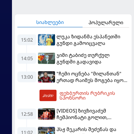
სიახლეები
პოპულარული
ლუკა ზიდანმა ესპანეთში
15:02
გუნდი გამოიცვალა
ჯიმი ტაბიძე თურქულ
14:05
გუნდში გადავიდა
"ჩემი ოცნება "მილანთან"
13:00
ერთად რაიმეს მოგება იყო" -
მოდრიჩმა "როსონერიში"
ფეხბურთის რუბრიკის
თავის მისიაზე ისაუბრა
14:48
სპონსორი
[VIDEOS] ზივზივაძემ
12:58
ჩემპიონატი გოლით,
"ჰაიდენჰაიმმა" კი
პსჟ მეკარის შეძენას და
გამარჯვებით დაიწყო
11:02