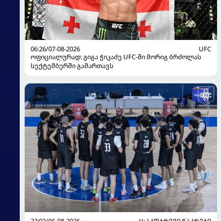
06:26/07-08-2026
UFC
ოფიციალურად: გიგა ჭიკაძე UFC-ში მორიგ ბრძოლას
სექტემბერში გამართავს
22:02/06-08-2026
ᲐᲡᲐᲙᲝᲑᲠᲘᲕᲘ ᲜᲐᲙᲠᲔᲑᲘ