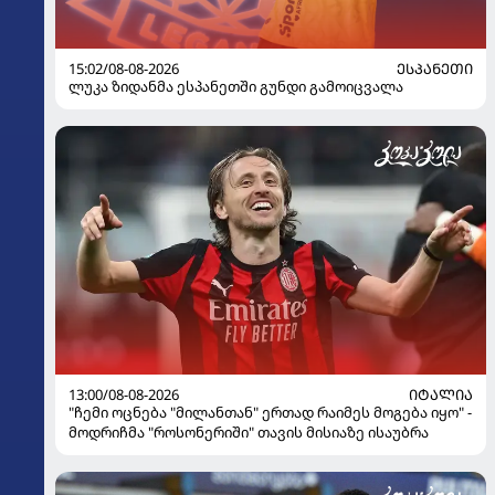
15:02/08-08-2026
ᲔᲡᲞᲐᲜᲔᲗᲘ
ლუკა ზიდანმა ესპანეთში გუნდი გამოიცვალა
13:00/08-08-2026
ᲘᲢᲐᲚᲘᲐ
"ჩემი ოცნება "მილანთან" ერთად რაიმეს მოგება იყო" -
მოდრიჩმა "როსონერიში" თავის მისიაზე ისაუბრა