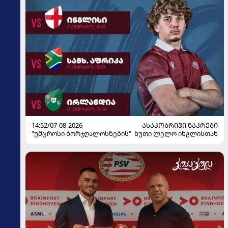
14:52/07-08-2026
ᲐᲡᲐᲙᲝᲑᲠᲘᲕᲘ ᲜᲐᲙᲠᲔᲑᲘ
"უმცროსი ბორჯღალოსნების" ხუთი ლელო ინგლისთან