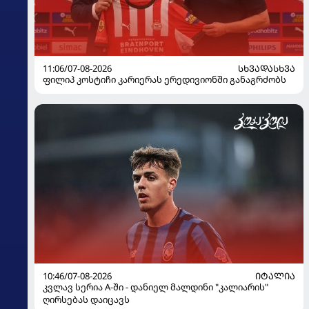
11:06/07-08-2026
ᲡᲮᲕᲐᲓᲐᲡᲮᲕᲐ
ფილიპ კოსტიჩი კარიერას ერედივიონში განაგრძობს
10:46/07-08-2026
ᲘᲢᲐᲚᲘᲐ
კვლავ სერია A-ში - დანიელ მალდინი "კალიარის"
ღირსებას დაიცავს