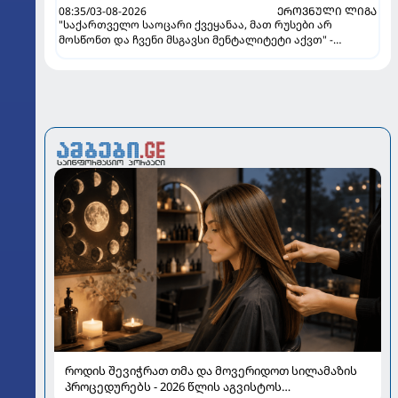
08:35/03-08-2026
ᲔᲠᲝᲕᲜᲣᲚᲘ ᲚᲘᲒᲐ
"საქართველო საოცარი ქვეყანაა, მათ რუსები არ
მოსწონთ და ჩვენი მსგავსი მენტალიტეტი აქვთ" -
ინტერვიუ "გაგრას" უკრაინელ ფორვარდთან
როდის შევიჭრათ თმა და მოვერიდოთ სილამაზის
პროცედურებს - 2026 წლის აგვისტოს