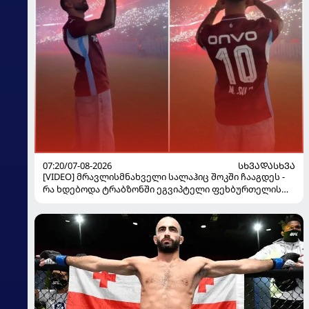
07:20/07-08-2026
ᲡᲮᲕᲐᲓᲐᲡᲮᲕᲐ
[VIDEO] მრავლისმნახველი სალაჰიც შოკში ჩააგდეს -
რა ხდებოდა ტრაბზონში ეგვიპტელი ფეხბურთელის
წარდგენისას