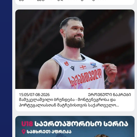
15:05/07-08-2026
ᲔᲠᲝᲕᲜᲣᲚᲘ ᲜᲐᲙᲠᲔᲑᲘ
მამუკელაშვილი ბრუნდება - მონტენეგროსა და
პორტუგალიასთან მატჩებისთვის საქართველო
მზადებას 15 კალათბურთელით იწყებს