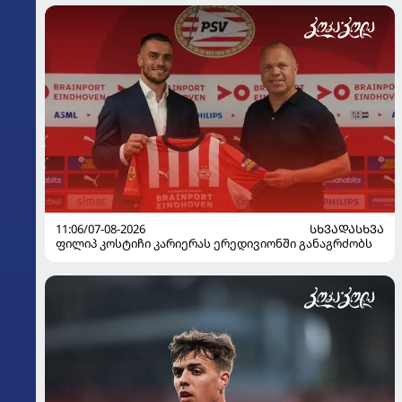
11:06/07-08-2026
ᲡᲮᲕᲐᲓᲐᲡᲮᲕᲐ
ფილიპ კოსტიჩი კარიერას ერედივიონში განაგრძობს