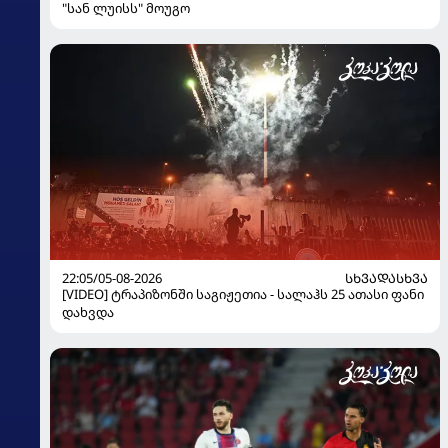
"სან ლუისს" მოუგო
22:05/05-08-2026
ᲡᲮᲕᲐᲓᲐᲡᲮᲕᲐ
[VIDEO] ტრაპიზონში საგიჟეთია - სალაჰს 25 ათასი ფანი
დახვდა