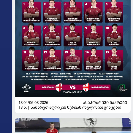
18:04/06-08-2026
ᲐᲡᲐᲙᲝᲑᲠᲘᲕᲘ ᲜᲐᲙᲠᲔᲑᲘ
18 წ. | სამხრეთ აფრიკის სერიას ინგლისით ვიწყებთ