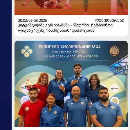
20:02/05-08-2026
ᲚᲔᲒᲘᲝᲜᲔᲠᲔᲑᲘ
კიტეიშვილმა ვერ ითამაშა - "შტურმი" ჩემპიონთა
ლიგაზე "ფენერბაჰჩესთან" დამარცხდა