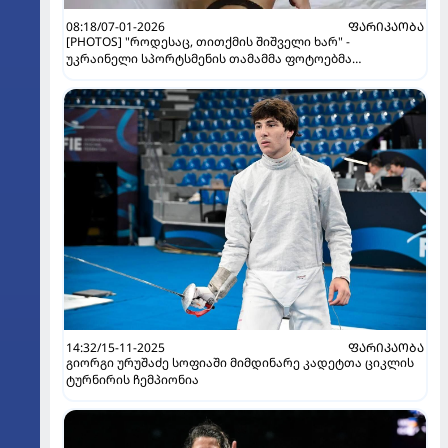
08:18/07-01-2026
ᲤᲐᲠᲘᲙᲐᲝᲑᲐ
[PHOTOS] "როდესაც, თითქმის შიშველი ხარ" -
უკრაინელი სპორტსმენის თამამმა ფოტოებმა
საზოგადოება აღაფრთოვანა
14:32/15-11-2025
ᲤᲐᲠᲘᲙᲐᲝᲑᲐ
გიორგი ურუშაძე სოფიაში მიმდინარე კადეტთა ციკლის
ტურნირის ჩემპიონია