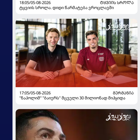
18:05/05-08-2026
ᲢᲧᲕᲘᲘᲡ ᲡᲠᲝᲚᲐ
ტყვიის სროლა. დიდი წარმატება ვროცლავში
17:05/05-08-2026
ᲒᲔᲠᲛᲐᲜᲘᲐ
"ნაპოლიმ" "ბაიერს" მცველი 30 მილიონად მიჰყიდა