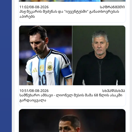
11:02/08-08-2026
ᲡᲐᲤᲠᲐᲜᲒᲔᲗᲘ
პსჟ მეკარის შეძენას და "იუვენტუსში" განათხოვრებას
აპირებს
10:51/08-08-2026
ᲡᲮᲕᲐᲓᲐᲡᲮᲕᲐ
სამწუხარო ამბავი - ლიონელ მესის მამა 68 წლის ასაკში
გარდაიცვალა