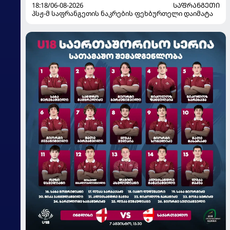
18:18/06-08-2026
ᲡᲐᲤᲠᲐᲜᲒᲔᲗᲘ
პსჟ-მ საფრანგეთის ნაკრების ფეხბურთელი დაიმატა