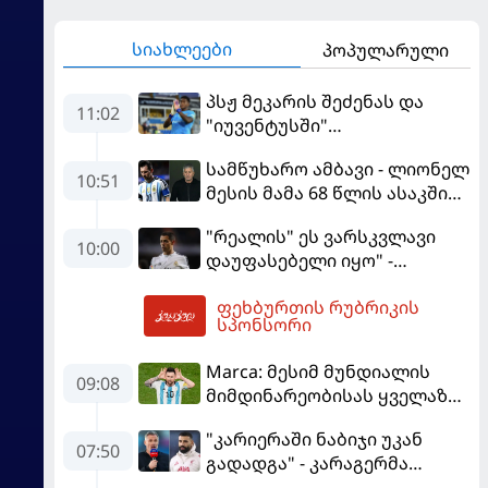
სიახლეები
პოპულარული
პსჟ მეკარის შეძენას და
11:02
"იუვენტუსში"
განათხოვრებას აპირებს
სამწუხარო ამბავი - ლიონელ
10:51
მესის მამა 68 წლის ასაკში
გარდაიცვალა
"რეალის" ეს ვარსკვლავი
10:00
დაუფასებელი იყო" -
ჩიჩარიტომ ყოფილ
ფეხბურთის რუბრიკის
თანაგუნდელზე ისაუბრა
11:03
სპონსორი
Marca: მესიმ მუნდიალის
09:08
მიმდინარეობისას ყველაზე
მეტი მუქარა მიიღო
"კარიერაში ნაბიჯი უკან
07:50
გადადგა" - კარაგერმა
სალაჰს არჩევანი დაუწუნა