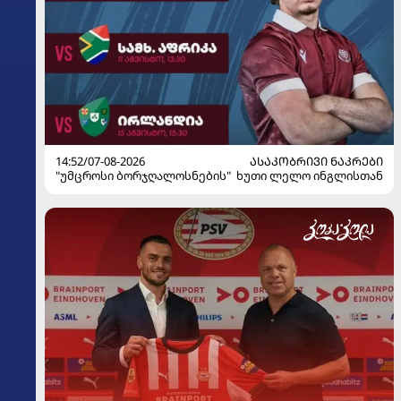
14:52/07-08-2026
ᲐᲡᲐᲙᲝᲑᲠᲘᲕᲘ ᲜᲐᲙᲠᲔᲑᲘ
"უმცროსი ბორჯღალოსნების" ხუთი ლელო ინგლისთან