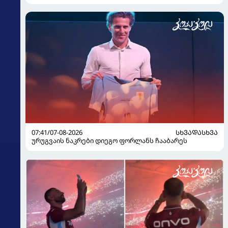
07:41/07-08-2026
ᲡᲮᲕᲐᲓᲐᲡᲮᲕᲐ
ურუგვაის ნაკრები დიეგო ფორლანს ჩააბარეს