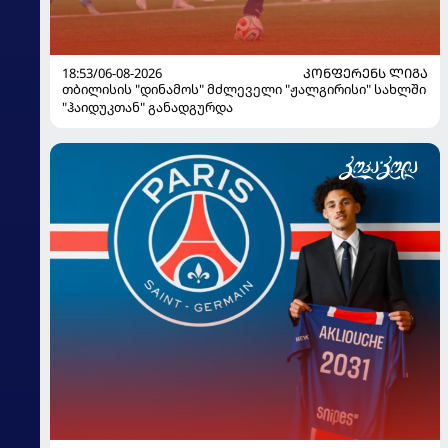
18:53/06-08-2026
ᲙᲝᲜᲤᲔᲠᲔᲜᲡ ᲚᲘᲒᲐ
თბილისის "დინამოს" მძლეველი "ჟალგირისი" სახლში
"ჰაიდუკთან" განადგურდა