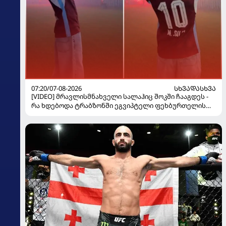
07:20/07-08-2026
ᲡᲮᲕᲐᲓᲐᲡᲮᲕᲐ
[VIDEO] მრავლისმნახველი სალაჰიც შოკში ჩააგდეს -
რა ხდებოდა ტრაბზონში ეგვიპტელი ფეხბურთელის
წარდგენისას