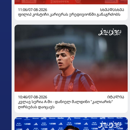
11:06/07-08-2026
ᲡᲮᲕᲐᲓᲐᲡᲮᲕᲐ
ფილიპ კოსტიჩი კარიერას ერედივიონში განაგრძობს
10:46/07-08-2026
ᲘᲢᲐᲚᲘᲐ
კვლავ სერია A-ში - დანიელ მალდინი "კალიარის"
ღირსებას დაიცავს