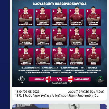
18:04/06-08-2026
ᲐᲡᲐᲙᲝᲑᲠᲘᲕᲘ ᲜᲐᲙᲠᲔᲑᲘ
18 წ. | სამხრეთ აფრიკის სერიას ინგლისით ვიწყებთ