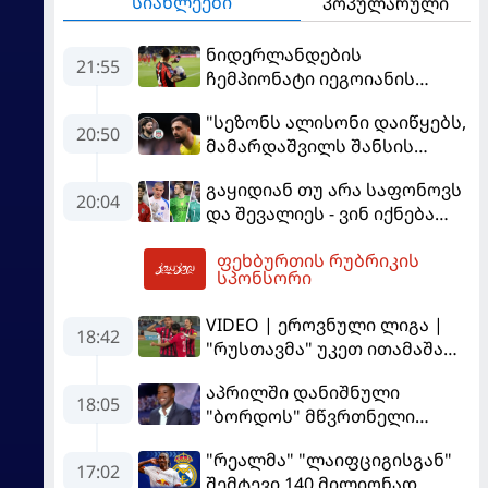
სიახლეები
პოპულარული
ნიდერლანდების
21:55
ჩემპიონატი იეგოიანის
გოლით გაიხსნა - ის მატჩის
"სეზონს ალისონი დაიწყებს,
MVP გახდა
20:50
მამარდაშვილს შანსის
გამოსაყენებლად
გაყიდიან თუ არა საფონოვს
მოთმინება სჭირდება,
20:04
და შევალიეს - ვინ იქნება
რომელსაც 100%-ით
პსჟ-ს ძირითადი მეკარე?
მიიღებს" - განაცხადა
ფეხბურთის რუბრიკის
"ლივერპულის" ყოფილმა
03:32
სპონსორი
მეკარემ
VIDEO | ეროვნული ლიგა |
18:42
"რუსთავმა" უკეთ ითამაშა
და დამსახურებულად
აპრილში დანიშნული
მოიგო, "ტორპედომ" გვიან
18:05
"ბორდოს" მწვრთნელი
გაიღვიძა...
გადააყენეს
"რეალმა" "ლაიფციგისგან"
17:02
შემტევი 140 მილიონად