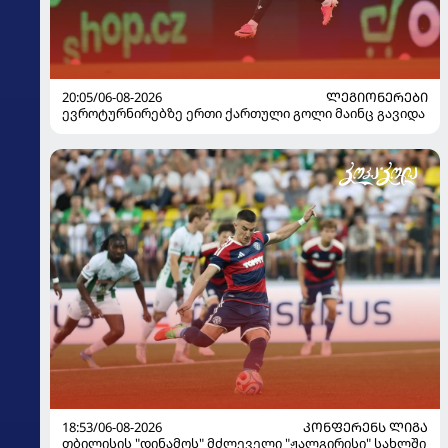
20:05/06-08-2026
ᲚᲔᲒᲘᲝᲜᲔᲠᲔᲑᲘ
ევროტურნირებზე ერთი ქართული გოლი მაინც გავიდა
18:53/06-08-2026
ᲙᲝᲜᲤᲔᲠᲔᲜᲡ ᲚᲘᲒᲐ
თბილისის "დინამოს" მძლეველი "ჟალგირისი" სახლში