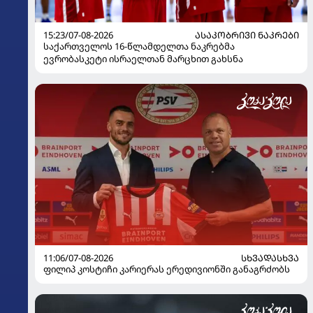
15:23/07-08-2026
ᲐᲡᲐᲙᲝᲑᲠᲘᲕᲘ ᲜᲐᲙᲠᲔᲑᲘ
საქართველოს 16-წლამდელთა ნაკრებმა
ევრობასკეტი ისრაელთან მარცხით გახსნა
11:06/07-08-2026
ᲡᲮᲕᲐᲓᲐᲡᲮᲕᲐ
ფილიპ კოსტიჩი კარიერას ერედივიონში განაგრძობს