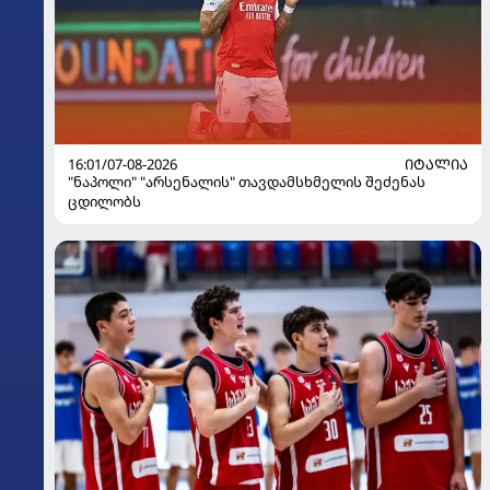
16:01/07-08-2026
ᲘᲢᲐᲚᲘᲐ
"ნაპოლი" "არსენალის" თავდამსხმელის შეძენას
ცდილობს