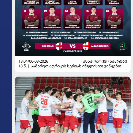
18:04/06-08-2026
ᲐᲡᲐᲙᲝᲑᲠᲘᲕᲘ ᲜᲐᲙᲠᲔᲑᲘ
18 წ. | სამხრეთ აფრიკის სერიას ინგლისით ვიწყებთ