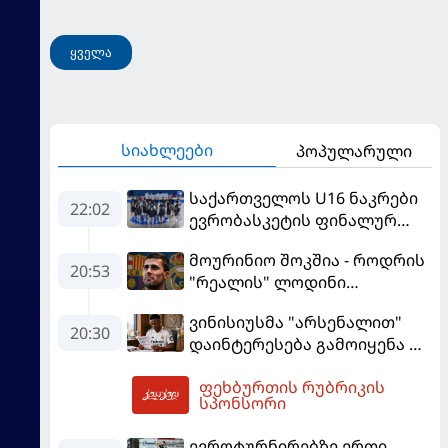
მოჰყავს
ყველა
სიახლეები
პოპულარული
საქართველოს U16 ნაკრები
22:02
ევრობასკეტის ფინალურ
ეტაპზე – A დივიზიონში
მოურინიო შოკშია - როდრის
ასპარეზობას იწყებს
20:53
"რეალის" ლოდინი
მობეზრდა და
ვინისიუსმა "არსენალით"
"ბარსელონაში" გადადის
20:30
დაინტერესება გამოიყენა და
"რეალთან" კონტრაქტი
ფეხბურთის რუბრიკის
მომგებიანად გააგრძელა
04:30
სპონსორი
ევროტურნირებზე ერთი