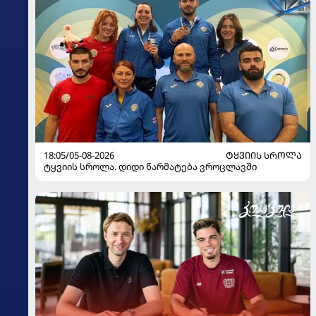
18:05/05-08-2026
ᲢᲧᲕᲘᲘᲡ ᲡᲠᲝᲚᲐ
ტყვიის სროლა. დიდი წარმატება ვროცლავში