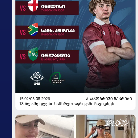
15:02/05-08-2026
ᲐᲡᲐᲙᲝᲑᲠᲘᲕᲘ ᲜᲐᲙᲠᲔᲑᲘ
18-წლამდელები სამხრეთ აფრიკაში ჩავიდნენ