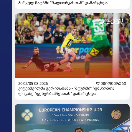
პირველ მატჩში "მალიორკასთან" დამარცხდა
20:02/05-08-2026
ᲚᲔᲒᲘᲝᲜᲔᲠᲔᲑᲘ
კიტეიშვილმა ვერ ითამაშა - "შტურმი" ჩემპიონთა
ლიგაზე "ფენერბაჰჩესთან" დამარცხდა