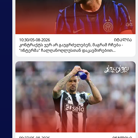
10:30/05-08-2026
ᲘᲢᲐᲚᲘᲐ
კონტრაქტს ჯერ არ გაუგრძელებენ, მაგრამ რჩება -
"ინტერმა" ჩალღანოღლუსთან დაკავშირებით
გადაწყვეტილება მიიღო
09:27/05-08-2026
ᲘᲜᲒᲚᲘᲡᲘ