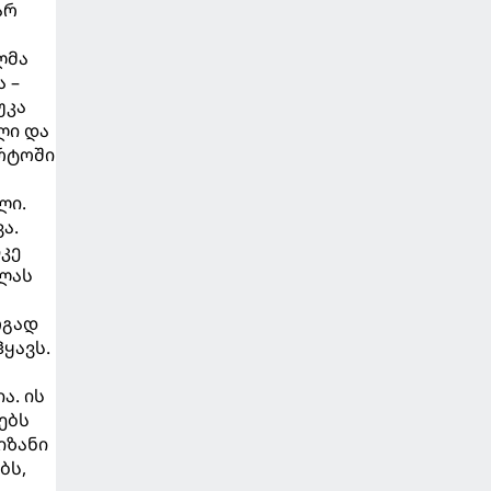
არ
ლმა
 –
უკა
ლი და
არტოში
ლი.
ა.
კე
ოლას
რგად
ყავს.
ა. ის
ებს
იზანი
ბს,