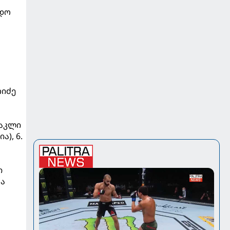
ადო
ოიძე
რაკლი
), 6.
ი
ჟა