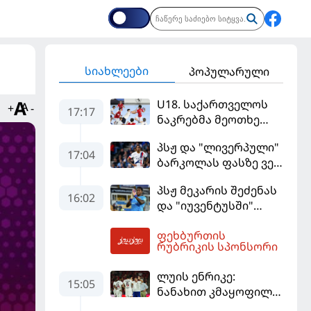
სიახლეები
პოპულარული
U18. საქართველოს
+
-
17:17
ნაკრებმა მეოთხე
მატჩიც მოიგო და
პსჟ და "ლივერპული"
ერთპიროვნული
17:04
ბარკოლას ფასზე ვერ
ლიდერი გახდა
თანხმდებიან
პსჟ მეკარის შეძენას
16:02
და "იუვენტუსში"
განათხოვრებას
ფეხბურთის
აპირებს
17:51
რუბრიკის სპონსორი
ლუის ენრიკე:
15:05
ნანახით კმაყოფილი
ვარ - ეს ის შედეგი არ