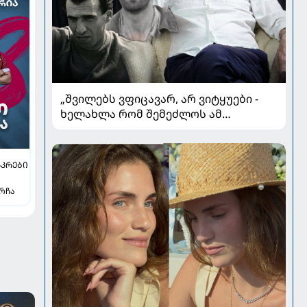
„შვილებს ვფიცავარ, არ ვიტყუები -
ხელახლა რომ შემეძლოს ამ
ყველაფრის გავლა, კიდევ
გავივლიდი“ - ზაზა კოლელიშვილი
პირად ომებსა და კარიერულ
ᲐᲙᲠᲔᲑᲘ
გარდატეხაზე
ირჩა