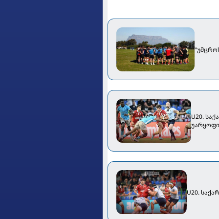
"უმცრო
U20. სა
უარყოფი
U20. საქ