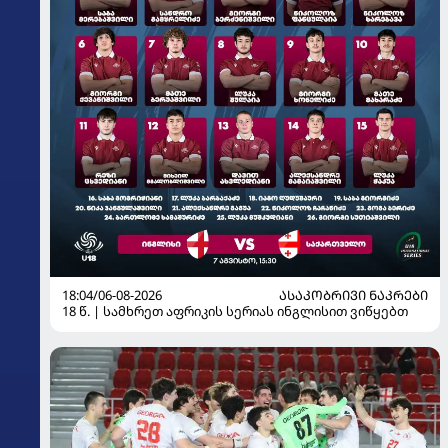
18:04/06-08-2026
ᲐᲡᲐᲙᲝᲑᲠᲘᲕᲘ ᲜᲐᲙᲠᲔᲑᲘ
18 წ. | სამხრეთ აფრიკის სერიას ინგლისით ვიწყებთ