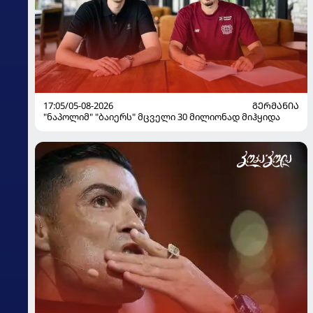
17:05/05-08-2026
ᲒᲔᲠᲛᲐᲜᲘᲐ
"ნაპოლიმ" "ბაიერს" მცველი 30 მილიონად მიჰყიდა