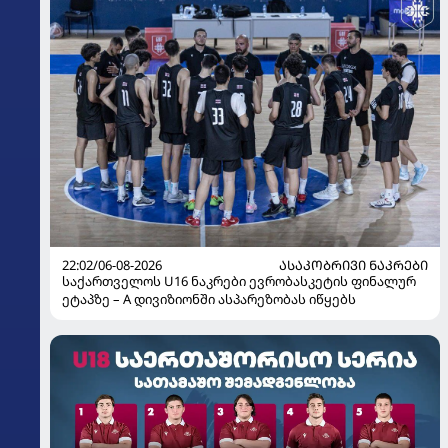
22:02/06-08-2026
ᲐᲡᲐᲙᲝᲑᲠᲘᲕᲘ ᲜᲐᲙᲠᲔᲑᲘ
საქართველოს U16 ნაკრები ევრობასკეტის ფინალურ
ეტაპზე – A დივიზიონში ასპარეზობას იწყებს