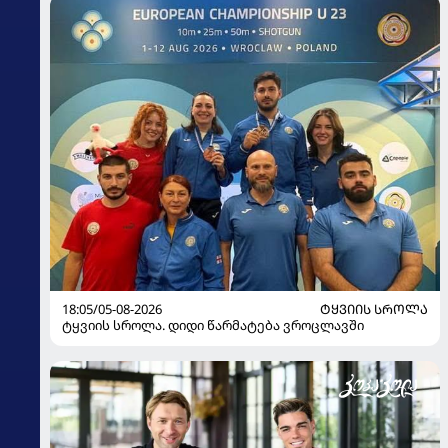
18:05/05-08-2026
ᲢᲧᲕᲘᲘᲡ ᲡᲠᲝᲚᲐ
ტყვიის სროლა. დიდი წარმატება ვროცლავში