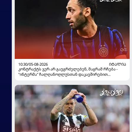
10:30/05-08-2026
ᲘᲢᲐᲚᲘᲐ
კონტრაქტს ჯერ არ გაუგრძელებენ, მაგრამ რჩება -
"ინტერმა" ჩალღანოღლუსთან დაკავშირებით
გადაწყვეტილება მიიღო