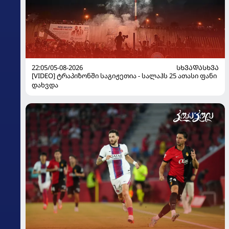
22:05/05-08-2026
ᲡᲮᲕᲐᲓᲐᲡᲮᲕᲐ
[VIDEO] ტრაპიზონში საგიჟეთია - სალაჰს 25 ათასი ფანი
დახვდა