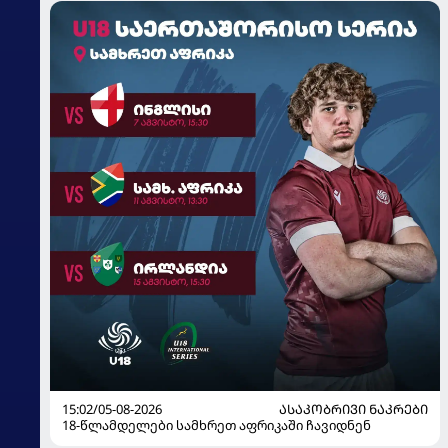
15:02/05-08-2026
ᲐᲡᲐᲙᲝᲑᲠᲘᲕᲘ ᲜᲐᲙᲠᲔᲑᲘ
18-წლამდელები სამხრეთ აფრიკაში ჩავიდნენ