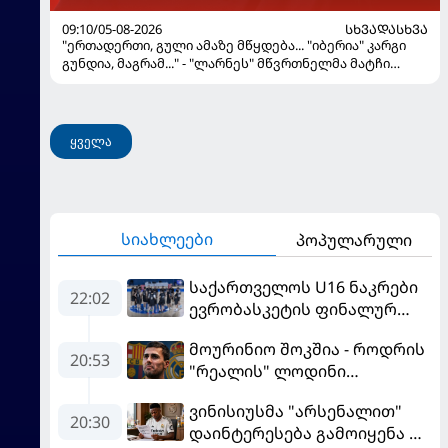
09:10/05-08-2026
ᲡᲮᲕᲐᲓᲐᲡᲮᲕᲐ
"ერთადერთი, გული ამაზე მწყდება... "იბერია" კარგი
გუნდია, მაგრამ..." - "ლარნეს" მწვრთნელმა მატჩი
შეაფასა და თბილისში თავდაჯერებული გუნდი
მოჰყავს
ყველა
სიახლეები
პოპულარული
საქართველოს U16 ნაკრები
22:02
ევრობასკეტის ფინალურ
ეტაპზე – A დივიზიონში
მოურინიო შოკშია - როდრის
ასპარეზობას იწყებს
20:53
"რეალის" ლოდინი
მობეზრდა და
ვინისიუსმა "არსენალით"
"ბარსელონაში" გადადის
20:30
დაინტერესება გამოიყენა და