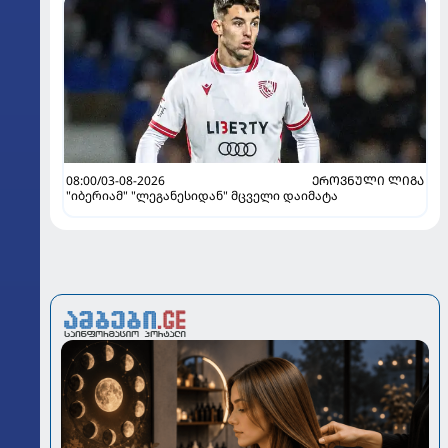
08:00/03-08-2026
ᲔᲠᲝᲕᲜᲣᲚᲘ ᲚᲘᲒᲐ
"იბერიამ" "ლეგანესიდან" მცველი დაიმატა