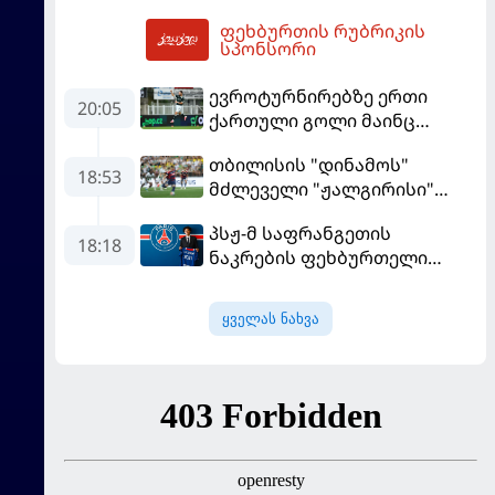
"რეალთან" კონტრაქტი
ფეხბურთის რუბრიკის
მომგებიანად გააგრძელა
06:15
სპონსორი
ევროტურნირებზე ერთი
20:05
ქართული გოლი მაინც
გავიდა
თბილისის "დინამოს"
18:53
მძლეველი "ჟალგირისი"
სახლში "ჰაიდუკთან"
პსჟ-მ საფრანგეთის
განადგურდა
18:18
ნაკრების ფეხბურთელი
დაიმატა
ყველას ნახვა