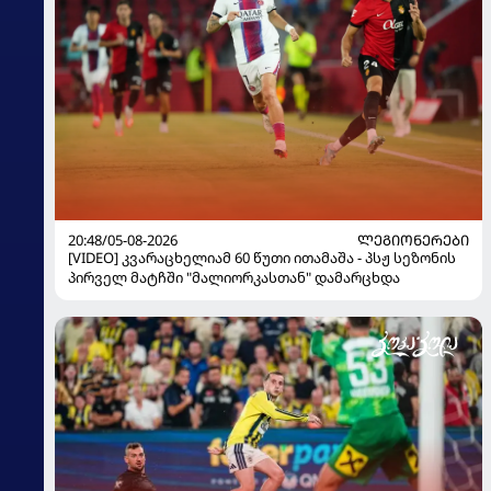
20:48/05-08-2026
ᲚᲔᲒᲘᲝᲜᲔᲠᲔᲑᲘ
[VIDEO] კვარაცხელიამ 60 წუთი ითამაშა - პსჟ სეზონის
პირველ მატჩში "მალიორკასთან" დამარცხდა