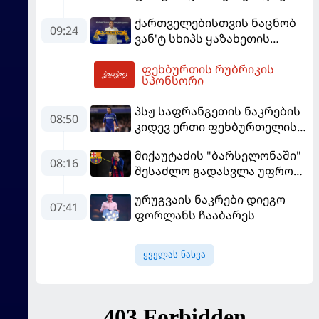
მორიგ გუნდში გადავიდა
ქართველებისთვის ნაცნობ
09:24
ვან'ტ სხიპს ყაზახეთის
ნაკრები ჩააბარეს
ფეხბურთის რუბრიკის
10:54
სპონსორი
პსჟ საფრანგეთის ნაკრების
08:50
კიდევ ერთი ფეხბურთელის
დამატებას გეგმავს
მიქაუტაძის "ბარსელონაში"
08:16
შესაძლო გადასვლა უფრო
რეალური ხდება - რაზე
ურუგვაის ნაკრები დიეგო
ესაუბრა ქართველი
07:41
ფორლანს ჩააბარეს
კატალონიელთა მთავარ
მწვრთნელს
ყველას ნახვა