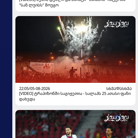
"სან ლუისს" მოუგო
22:05/05-08-2026
ᲡᲮᲕᲐᲓᲐᲡᲮᲕᲐ
[VIDEO] ტრაპიზონში საგიჟეთია - სალაჰს 25 ათასი ფანი
დახვდა