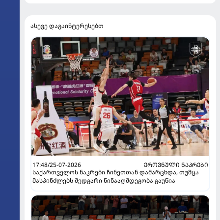
ასევე დაგაინტერესებთ
17:48/25-07-2026
ᲔᲠᲝᲕᲜᲣᲚᲘ ᲜᲐᲙᲠᲔᲑᲘ
საქართველოს ნაკრები ჩინეთთან დამარცხდა, თუმცა
მასპინძლებს მედგარი წინააღმდეგობა გაუწია