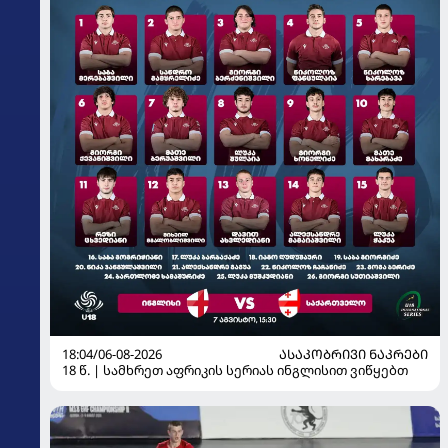
18:04/06-08-2026
ᲐᲡᲐᲙᲝᲑᲠᲘᲕᲘ ᲜᲐᲙᲠᲔᲑᲘ
18 წ. | სამხრეთ აფრიკის სერიას ინგლისით ვიწყებთ