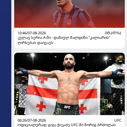
10:46/07-08-2026
ᲘᲢᲐᲚᲘᲐ
კვლავ სერია A-ში - დანიელ მალდინი "კალიარის"
ღირსებას დაიცავს
06:26/07-08-2026
UFC
ოფიციალურად: გიგა ჭიკაძე UFC-ში მორიგ ბრძოლას