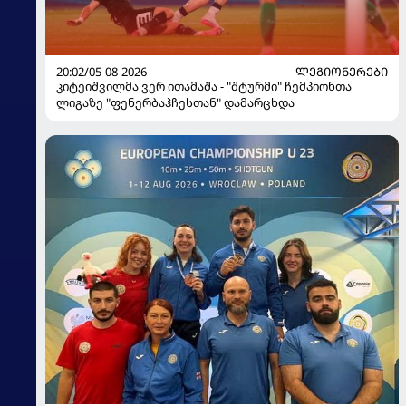
20:02/05-08-2026
ᲚᲔᲒᲘᲝᲜᲔᲠᲔᲑᲘ
კიტეიშვილმა ვერ ითამაშა - "შტურმი" ჩემპიონთა
ლიგაზე "ფენერბაჰჩესთან" დამარცხდა