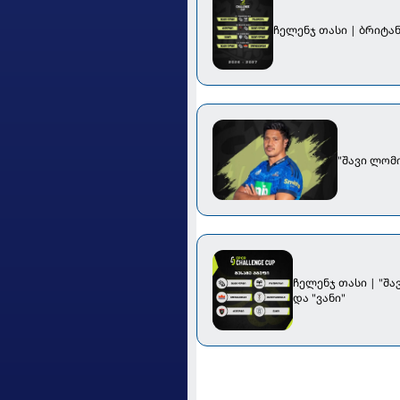
ჩელენჯ თასი | ბრიტა
"შავი ლომ
ჩელენჯ თასი | "შა
და "ვანი"