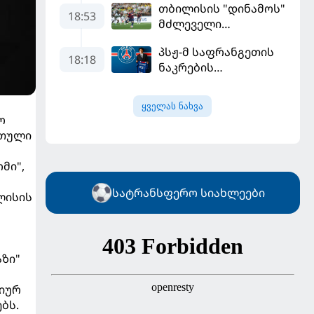
თბილისის "დინამოს"
18:53
მძლეველი
"ჟალგირისი" სახლში
პსჟ-მ საფრანგეთის
"ჰაიდუკთან"
18:18
ნაკრების
განადგურდა
ფეხბურთელი
დაიმატა
ყველას ნახვა
ო
რთული
მი",
სატრანსფერო სიახლეები
ლისის
აზი"
დიურ
ბს.