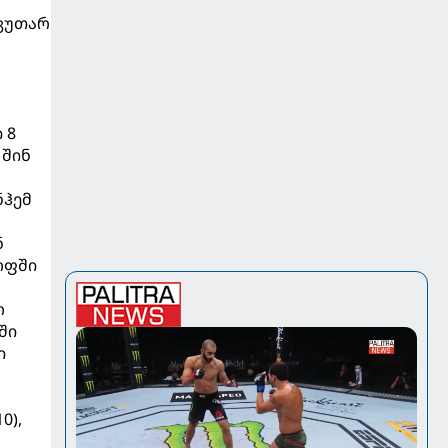
ს
აკუთარ
 8
 შინ
ნჰემ
ნ
ოფში
ო
ში
ი
0),