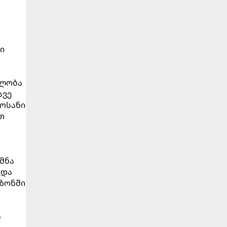
ი
ბლობა
ავე
ლოსანი
თ
მნა
ვდა
ეზონში
ს