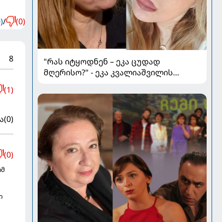
)
/
(0)
8
"რას იტყოდნენ – ეკა ცუდად
მღერისო?" - ეკა კვალიაშვილის
ინტერვიუ ოჯახზე, განვლილ გზასა და
(1)
რთულ პერიოდზე
ა
(0)
(0)
ომ
ი