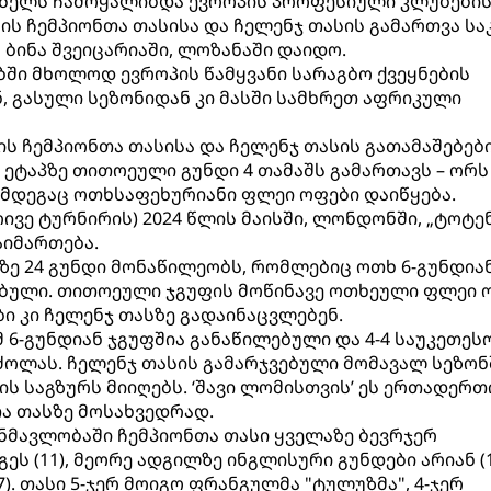
წელს ჩამოყალიბდა ევროპის პროფესიული კლუბები
ნის ჩემპიონთა თასისა და ჩელენჯ თასის გამართვა ს
 ბინა შვეიცარიაში, ლოზანაში დაიდო.
ში მხოლოდ ევროპის წამყვანი სარაგბო ქვეყნების
 გასული სეზონიდან კი მასში სამხრეთ აფრიკული
ნის ჩემპიონთა თასისა და ჩელენჯ თასის გათამაშებები
 ეტაპზე თითოეული გუნდი 4 თამაშს გამართავს – ორს
ემდეგაც ოთხსაფეხურიანი ფლეი ოფები დაიწყება.
ივე ტურნირის) 2024 წლის მაისში, ლონდონში, „ტოტე
აიმართება.
სზე 24 გუნდი მონაწილეობს, რომლებიც ოთხ 6-გუნდია
ებული. თითოეული ჯგუფის მოწინავე ოთხეული ფლეი 
ი კი ჩელენჯ თასზე გადაინაცვლებენ.
მ 6-გუნდიან ჯგუფშია განაწილებული და 4-4 საუკეთეს
ოლას. ჩელენჯ თასის გამარჯვებული მომავალ სეზონ
ის საგზურს მიიღებს. ‘შავი ლომისთვის’ ეს ერთადერთ
ა თასზე მოსახვედრად.
ნმავლობაში ჩემპიონთა თასი ყველაზე ბევრჯერ
ს (11), მეორე ადგილზე ინგლისური გუნდები არიან (1
7). თასი 5-ჯერ მოიგო ფრანგულმა "ტულუზმა", 4-ჯერ