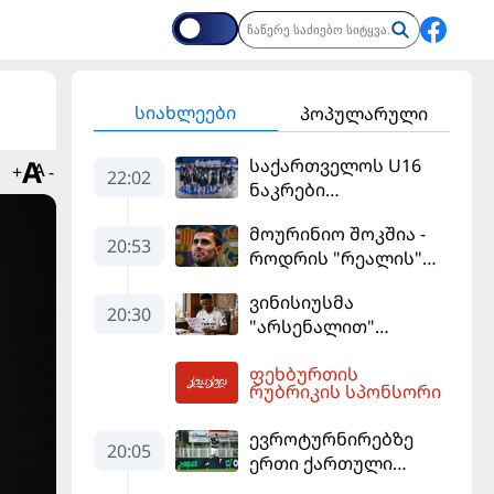
სიახლეები
პოპულარული
საქართველოს U16
+
-
22:02
ნაკრები
ევრობასკეტის
მოურინიო შოკშია -
ფინალურ ეტაპზე – A
20:53
როდრის "რეალის"
დივიზიონში
ლოდინი მობეზრდა
ასპარეზობას იწყებს
ვინისიუსმა
და "ბარსელონაში"
20:30
"არსენალით"
გადადის
დაინტერესება
ფეხბურთის
გამოიყენა და
05:31
რუბრიკის სპონსორი
"რეალთან"
კონტრაქტი
ევროტურნირებზე
მომგებიანად
20:05
ერთი ქართული
გააგრძელა
გოლი მაინც გავიდა