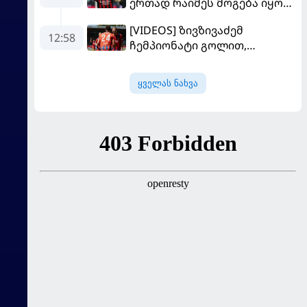
ერთად რაიმეს მოგება იყო" -
მოდრიჩმა "როსონერიში"
[VIDEOS] ზივზივაძემ
თავის მისიაზე ისაუბრა
12:58
ჩემპიონატი გოლით,
"ჰაიდენჰაიმმა" კი
გამარჯვებით დაიწყო
ყველას ნახვა