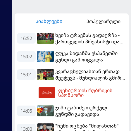
სიახლეები
პოპულარული
ხვიჩა ტრავმას გადაურჩა -
16:52
ქართველის პრეასისტი და
პსჟ-ს ფრე "მანჩესტერ
ლუკა ზიდანმა ესპანეთში
იუნაიტედთან"
15:02
გუნდი გამოიცვალა
კვარაცხელიასთან ერთად
15:01
შეუტევს - მუნდიალის გმირი
მალე პსჟ-ს ფეხბურთელი
ფეხბურთის რუბრიკის
გახდება
19:14
სპონსორი
ჯიმი ტაბიძე თურქულ
14:05
გუნდში გადავიდა
"ჩემი ოცნება "მილანთან"
13:00