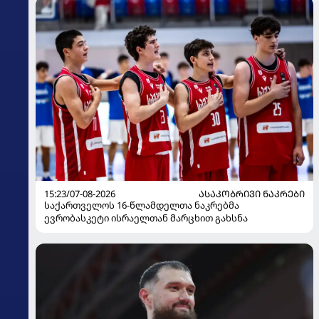
15:23/07-08-2026
ᲐᲡᲐᲙᲝᲑᲠᲘᲕᲘ ᲜᲐᲙᲠᲔᲑᲘ
საქართველოს 16-წლამდელთა ნაკრებმა
ევრობასკეტი ისრაელთან მარცხით გახსნა