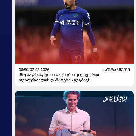
08:50/07-08-2026
ᲡᲐᲤᲠᲐᲜᲒᲔᲗᲘ
პსჟ საფრანგეთის ნაკრების კიდევ ერთი
ფეხბურთელის დამატებას გეგმავს