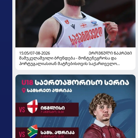
15:05/07-08-2026
ᲔᲠᲝᲕᲜᲣᲚᲘ ᲜᲐᲙᲠᲔᲑᲘ
მამუკელაშვილი ბრუნდება - მონტენეგროსა და
პორტუგალიასთან მატჩებისთვის საქართველო
მზადებას 15 კალათბურთელით იწყებს