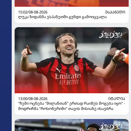
15:02/08-08-2026
ᲔᲡᲞᲐᲜᲔᲗᲘ
ლუკა ზიდანმა ესპანეთში გუნდი გამოიცვალა
13:00/08-08-2026
ᲘᲢᲐᲚᲘᲐ
"ჩემი ოცნება "მილანთან" ერთად რაიმეს მოგება იყო" -
მოდრიჩმა "როსონერიში" თავის მისიაზე ისაუბრა