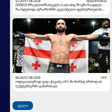
07:20/07-08-2026
ᲡᲮᲕᲐᲓᲐᲡᲮᲕᲐ
[VIDEO] მრავლისმნახველი სალაჰიც შოკში ჩააგდეს -
რა ხდებოდა ტრაბზონში ეგვიპტელი ფეხბურთელის
წარდგენისას
06:26/07-08-2026
UFC
ოფიციალურად: გიგა ჭიკაძე UFC-ში მორიგ ბრძოლას
სექტემბერში გამართავს
ყველა