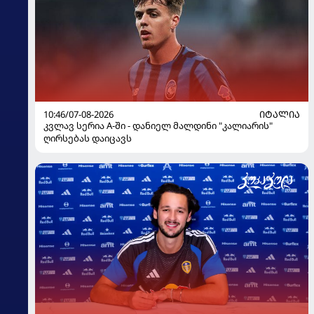
10:46/07-08-2026
ᲘᲢᲐᲚᲘᲐ
კვლავ სერია A-ში - დანიელ მალდინი "კალიარის"
ღირსებას დაიცავს