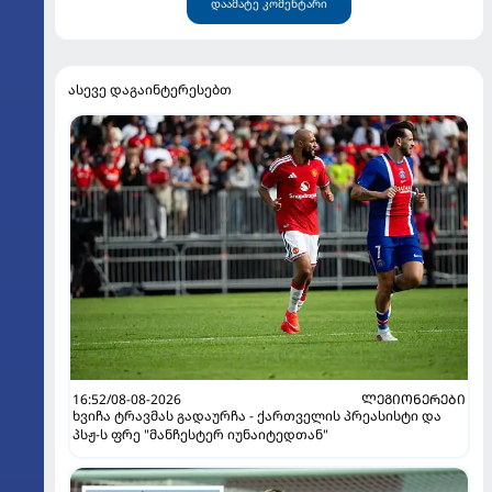
დაამატე კომენტარი
ასევე დაგაინტერესებთ
16:52/08-08-2026
ᲚᲔᲒᲘᲝᲜᲔᲠᲔᲑᲘ
ხვიჩა ტრავმას გადაურჩა - ქართველის პრეასისტი და
პსჟ-ს ფრე "მანჩესტერ იუნაიტედთან"