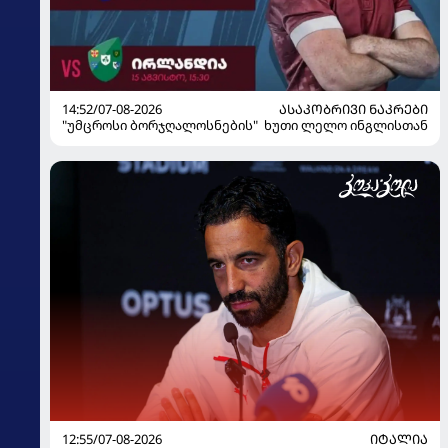
14:52/07-08-2026
ᲐᲡᲐᲙᲝᲑᲠᲘᲕᲘ ᲜᲐᲙᲠᲔᲑᲘ
"უმცროსი ბორჯღალოსნების" ხუთი ლელო ინგლისთან
12:55/07-08-2026
ᲘᲢᲐᲚᲘᲐ