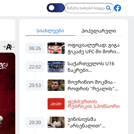
სიახლეები
პოპულარული
ოფიციალურად: გიგა
+
-
06:26
ჭიკაძე UFC-ში მორიგ
ბრძოლას
საქართველოს U16
სექტემბერში
22:02
ნაკრები
გამართავს
ევრობასკეტის
მოურინიო შოკშია -
ფინალურ ეტაპზე – A
20:53
როდრის "რეალის"
დივიზიონში
ლოდინი მობეზრდა
ასპარეზობას იწყებს
ფეხბურთის
და "ბარსელონაში"
07:14
რუბრიკის სპონსორი
გადადის
ვინისიუსმა
20:30
"არსენალით"
დაინტერესება