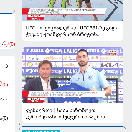
UFC | ოფიციალურად: UFC 331-ზე გიგა
ჭიკაძე ჟოანდერსონ ბრიტოს
დაუპირისპირდება
)
/
(0)
3
(0)
დავა
ფეხბურთი | საბა საზონოვი:
„ერთწლიანი იძულებითი პაუზის
ა
(0)
შემდეგ ჩემთვის ყველა მატჩი
მნიშვნელოვანია“