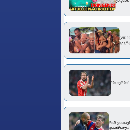
უნდათ,
[VID
გავრ
"ბაიერნი"
რამ გაახსე
დააბრალა