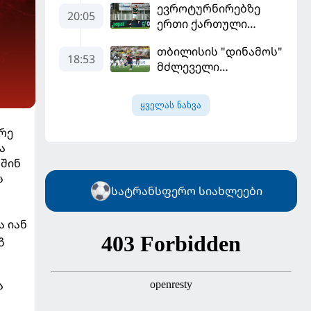
ევროტურნირებზე
გამოიყენა და
20:05
ერთი ქართული
"რეალთან"
გოლი მაინც გავიდა
კონტრაქტი
თბილისის "დინამოს"
მომგებიანად
18:53
მძლეველი
გააგრძელა
"ჟალგირისი" სახლში
"ჰაიდუკთან"
ყველას ნახვა
განადგურდა
რე
ა
უშინ
ს
სატრანსფერო სიახლეები
ა იან
გ
ა