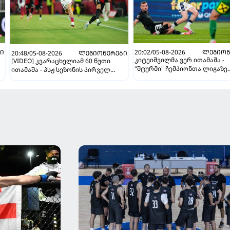
Ი
20:02/05-08-2026
ᲚᲔᲒᲘᲝᲜ
20:48/05-08-2026
ᲚᲔᲒᲘᲝᲜᲔᲠᲔᲑᲘ
კიტეიშვილმა ვერ ითამაშა -
[VIDEO] კვარაცხელიამ 60 წუთი
"შტურმი" ჩემპიონთა ლიგაზე
ითამაშა - პსჟ სეზონის პირველ
"ფენერბაჰჩესთან" დამარცხ
მატჩში "მალიორკასთან"
დამარცხდა