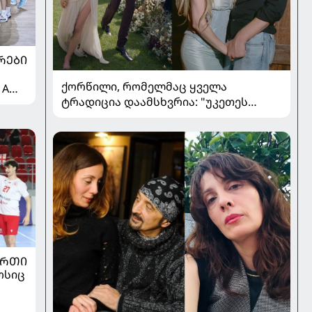
ᲠᲔᲑᲘ
ქორწილი, რომელმაც ყველა
 A
ტრადიცია დაამსხვრია: "უკეთეს
ქორწილზე ვერც ვიოცნებებდი“
ᲣᲠᲗᲘ
ოსიც