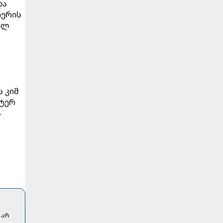
და
იერის
ელ
ს კიმ
სტერ
ა
 არ