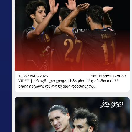
18:29/09-08-2026
ᲔᲠᲝᲕᲜᲣᲚᲘ ᲚᲘᲒᲐ
VIDEO | ეროვნული ლიგა | სპაერი 1-2 დინამო თბ. 73
წუთი იწვალა და ორ წუთში დაამთავრა...