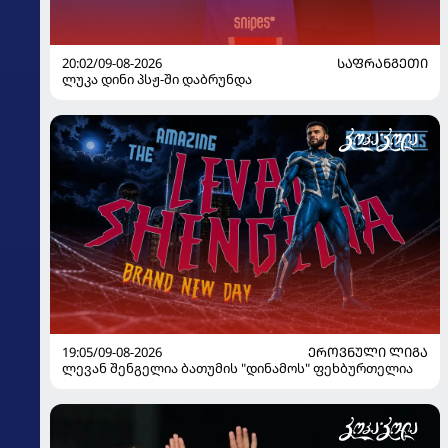
20:02/09-08-2026
ᲡᲐᲤᲠᲐᲜᲒᲔᲗᲘ
ლუკა დინი პსჟ-ში დაბრუნდა
19:05/09-08-2026
ᲔᲠᲝᲕᲜᲣᲚᲘ ᲚᲘᲒᲐ
ლევან შენგელია ბათუმის "დინამოს" ფეხბურთელია