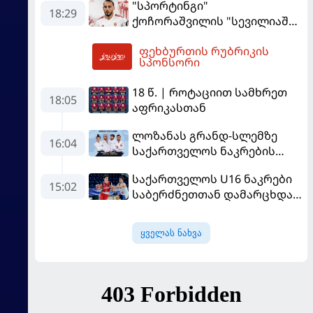
"სპორტინგი"
შემდეგ კომპენსაციაც
18:29
ქოჩორაშვილის "სევილიაში"
გადაუხადა
გადასვლას აფერხებს - რა
ფეხბურთის რუბრიკის
ხდება ტრანსფერთან
20:55
სპონსორი
დაკავშირებით?
18 წ. | როტაციით სამხრეთ
18:05
აფრიკასთან
ლოზანას გრანდ-სლემზე
16:04
საქართველოს ნაკრების
შემადგენლობა ცნობილია
საქართველოს U16 ნაკრები
15:02
საბერძნეთთან დამარცხდა
და მეოთხედფინალში
საფრანგეთს შეხვდება
ყველას ნახვა