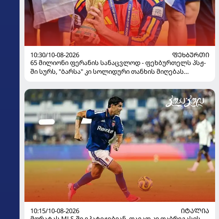
10:30/10-08-2026
ᲤᲔᲮᲑᲣᲠᲗᲘ
65 მილიონი ფერანის სანაცვლოდ - ფეხბურთელს პსჟ-
ში სურს, "ბარსა" კი სოლიდური თანხის მიღებას
გეგმავს
10:15/10-08-2026
ᲘᲢᲐᲚᲘᲐ
მორატას MLS-ში ეპატიჟებიან, თავად კი ფაბრეგასის