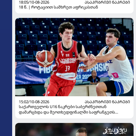
18:05/10-08-2026
ᲐᲡᲐᲙᲝᲑᲠᲘᲕᲘ ᲜᲐᲙᲠᲔᲑᲘ
18 წ. | როტაციით სამხრეთ აფრიკასთან
15:02/10-08-2026
ᲐᲡᲐᲙᲝᲑᲠᲘᲕᲘ ᲜᲐᲙᲠᲔᲑᲘ
საქართველოს U16 ნაკრები საბერძნეთთან
დამარცხდა და მეოთხედფინალში საფრანგეთს
შეხვდება