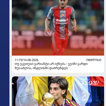
11:19/10-08-2026
ᲘᲜᲒᲚᲘᲡᲘ
თუ უკეთესი ვარიანტი არ იქნება - ჯეიმი ვარდი
შესაძლოა, ინგლისში დაბრუნდეს