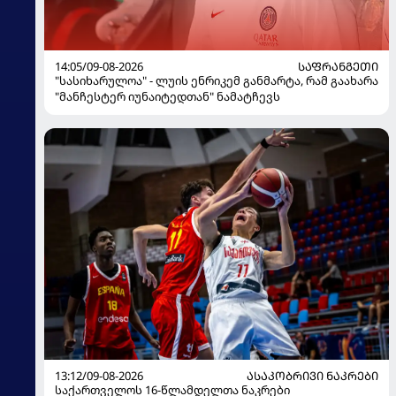
14:05/09-08-2026
ᲡᲐᲤᲠᲐᲜᲒᲔᲗᲘ
"სასიხარულოა" - ლუის ენრიკემ განმარტა, რამ გაახარა
"მანჩესტერ იუნაიტედთან" ნამატჩევს
13:12/09-08-2026
ᲐᲡᲐᲙᲝᲑᲠᲘᲕᲘ ᲜᲐᲙᲠᲔᲑᲘ
საქართველოს 16-წლამდელთა ნაკრები