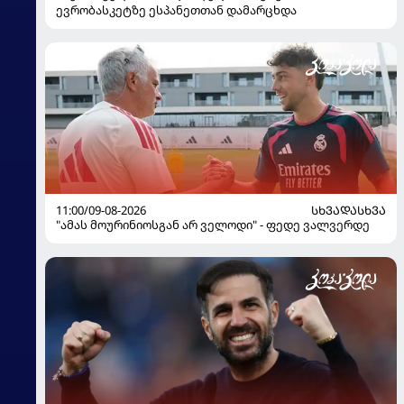
ევრობასკეტზე ესპანეთთან დამარცხდა
11:00/09-08-2026
ᲡᲮᲕᲐᲓᲐᲡᲮᲕᲐ
"ამას მოურინიოსგან არ ველოდი" - ფედე ვალვერდე