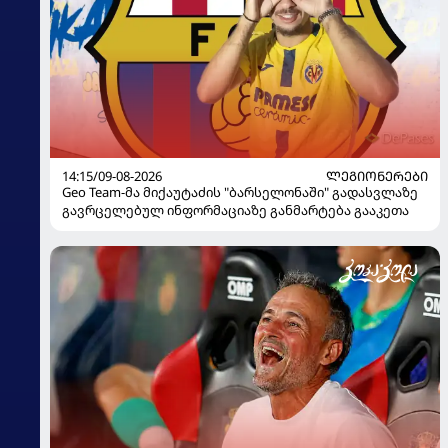
14:15/09-08-2026
ᲚᲔᲒᲘᲝᲜᲔᲠᲔᲑᲘ
Geo Team-მა მიქაუტაძის "ბარსელონაში" გადასვლაზე
გავრცელებულ ინფორმაციაზე განმარტება გააკეთა