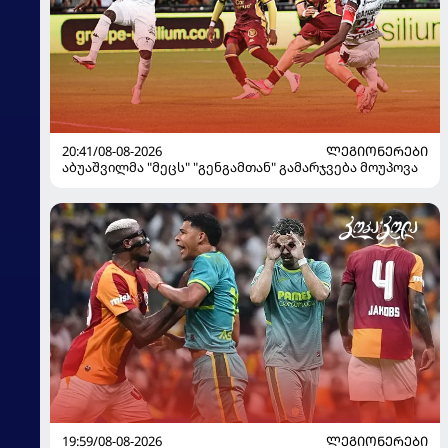
20:41/08-08-2026
ᲚᲔᲒᲘᲝᲜᲔᲠᲔᲑᲘ
აბუაშვილმა "მეცს" "გენგამთან" გამარჯვება მოუპოვა
19:59/08-08-2026
ᲚᲔᲒᲘᲝᲜᲔᲠᲔᲑᲘ