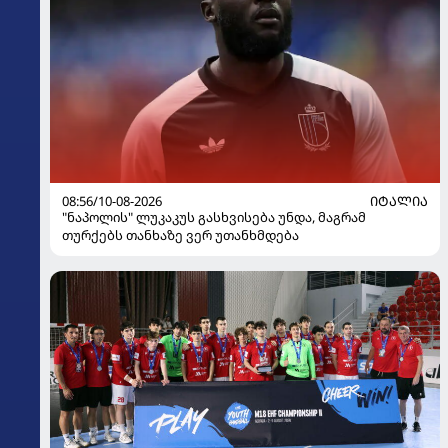
08:56/10-08-2026
ᲘᲢᲐᲚᲘᲐ
"ნაპოლის" ლუკაკუს გასხვისება უნდა, მაგრამ
თურქებს თანხაზე ვერ უთანხმდება