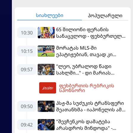
სიახლეები
პოპულარული
65 მილიონი ფერანის
10:30
სანაცვლოდ - ფეხბურთელს
პსჟ-ში სურს, "ბარსა" კი
მორატას MLS-ში
სოლიდური თანხის მიღებას
10:15
ეპატიჟებიან, თავად კი
გეგმავს
ფაბრეგასის
"ლეო, უბრალოდ წადი
გადაწყვეტილებას ელის
09:57
სახლში..." - დი მარიას
ემოციური წერილი მესის
ფეხბურთის რუბრიკის
10:45
სპონსორი
პსჟ-მა სუძუკის ტრანსფერი
09:50
შეათანხმა - იაპონელის ამ
სეზონის მომავალი
"შევჩენკოს დამატება
შევალიეს
09:42
არასდროს მინდოდა" -
გადაწყვეტილებაზე გადის