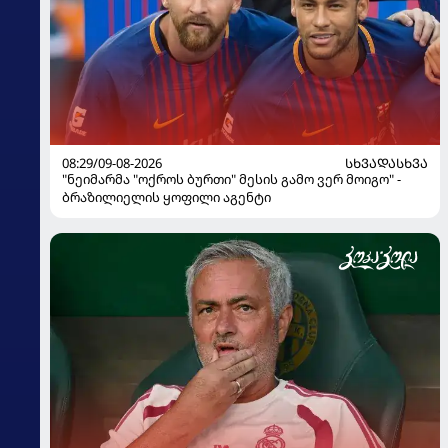
08:29/09-08-2026
ᲡᲮᲕᲐᲓᲐᲡᲮᲕᲐ
"ნეიმარმა "ოქროს ბურთი" მესის გამო ვერ მოიგო" -
ბრაზილიელის ყოფილი აგენტი