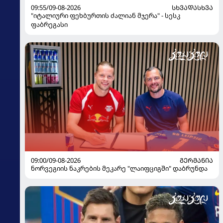
09:55/09-08-2026
ᲡᲮᲕᲐᲓᲐᲡᲮᲕᲐ
"იტალიური ფეხბურთის ძალიან მჯერა" - სესკ
ფაბრეგასი
09:00/09-08-2026
ᲒᲔᲠᲛᲐᲜᲘᲐ
ნორვეგიის ნაკრების მეკარე "ლაიფციგში" დაბრუნდა