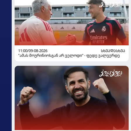
11:00/09-08-2026
ᲡᲮᲕᲐᲓᲐᲡᲮᲕᲐ
"ამას მოურინიოსგან არ ველოდი" - ფედე ვალვერდე