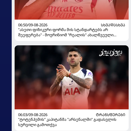
06:50/09-08-2026
ᲡᲮᲕᲐᲓᲐᲡᲮᲕᲐ
"ასეთი ფიზიკური ფორმა მის სტანდარტებს არ
შეეფერება" - მოურინიომ "რეალის" ახალწვეული
გააკრიტიკა
06:03/09-08-2026
ᲢᲠᲐᲜᲡᲤᲔᲠᲔᲑᲘ
"ტოტენჰემის" კაპიტანმა "არსენალში" გადასვლის
სურვილი გამოთქვა