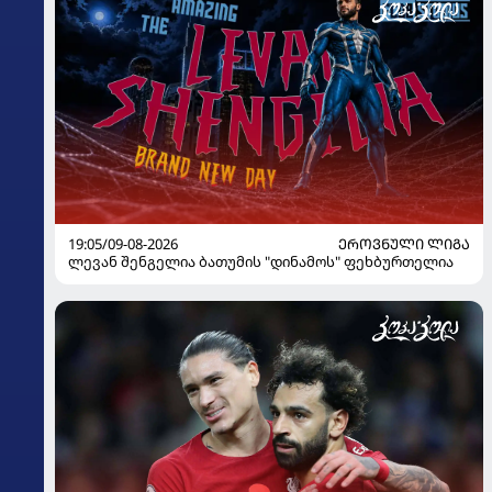
19:05/09-08-2026
ᲔᲠᲝᲕᲜᲣᲚᲘ ᲚᲘᲒᲐ
ლევან შენგელია ბათუმის "დინამოს" ფეხბურთელია