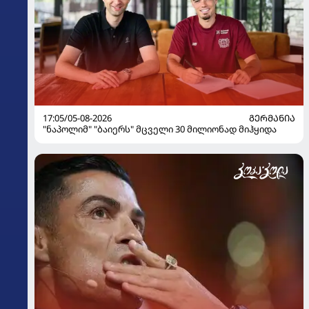
17:05/05-08-2026
ᲒᲔᲠᲛᲐᲜᲘᲐ
"ნაპოლიმ" "ბაიერს" მცველი 30 მილიონად მიჰყიდა