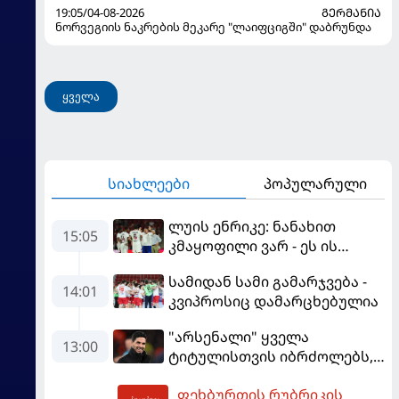
19:05/04-08-2026
ᲒᲔᲠᲛᲐᲜᲘᲐ
ნორვეგიის ნაკრების მეკარე "ლაიფციგში" დაბრუნდა
ყველა
სიახლეები
პოპულარული
ლუის ენრიკე: ნანახით
15:05
კმაყოფილი ვარ - ეს ის
შედეგი არ არის, რომელიც
სამიდან სამი გამარჯვება -
გვინდოდა
14:01
კვიპროსიც დამარცხებულია
"არსენალი" ყველა
13:00
ტიტულისთვის იბრძოლებს,
ჩვენ დინასტიის შექმნა
ფეხბურთის რუბრიკის
გვსურს" - მიკელ არტეტა