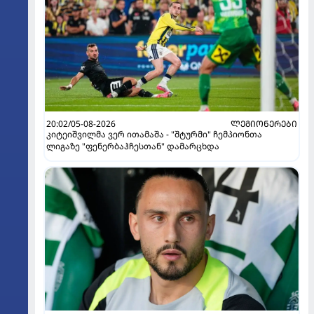
20:02/05-08-2026
ᲚᲔᲒᲘᲝᲜᲔᲠᲔᲑᲘ
კიტეიშვილმა ვერ ითამაშა - "შტურმი" ჩემპიონთა
ლიგაზე "ფენერბაჰჩესთან" დამარცხდა