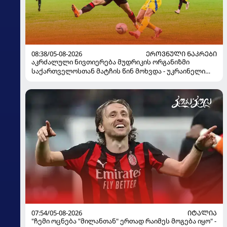
08:38/05-08-2026
ᲔᲠᲝᲕᲜᲣᲚᲘ ᲜᲐᲙᲠᲔᲑᲘ
აკრძალული ნივთიერება მუდრიკის ორგანიზმი
საქართველოსთან მატჩის წინ მოხვდა - უკრაინელი
ჟურნალისტი ფეხბურთელის დისკვალიფიკაციაზე
ინფორმაციას ავრცელებს
07:54/05-08-2026
ᲘᲢᲐᲚᲘᲐ
"ჩემი ოცნება "მილანთან" ერთად რაიმეს მოგება იყო" -