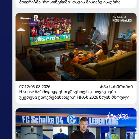
მოდრიჩმა "როსონერიში" თავის მისიაზე ისაუბრა
07:12/05-08-2026
ᲡᲮᲕᲐ ᲡᲐᲮᲔᲝᲑᲔᲑᲘ
Hisense წარმოგიდგენთ გზავნილს „ინოვაციები
უკეთესი ცხოვრებისათვის“ FIFA-ს 2026 წლის მსოფლიო
ჩემპიონატზე