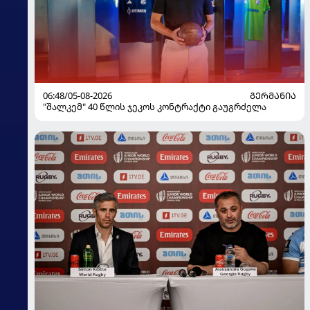
06:48/05-08-2026
ᲒᲔᲠᲛᲐᲜᲘᲐ
"შალკემ" 40 წლის ჯეკოს კონტრაქტი გაუგრძელა