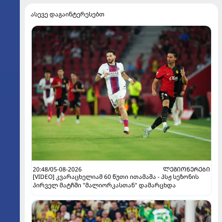
ასევე დაგაინტერესებთ
20:48/05-08-2026
ᲚᲔᲒᲘᲝᲜᲔᲠᲔᲑᲘ
[VIDEO] კვარაცხელიამ 60 წუთი ითამაშა - პსჟ სეზონის
პირველ მატჩში "მალიორკასთან" დამარცხდა