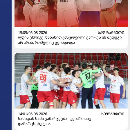
15:05/06-08-2026
ᲡᲐᲤᲠᲐᲜᲒᲔᲗᲘ
ლუის ენრიკე: ნანახით კმაყოფილი ვარ - ეს ის შედეგი
არ არის, რომელიც გვინდოდა
14:01/06-08-2026
ᲮᲔᲚᲑᲣᲠᲗᲘ
სამიდან სამი გამარჯვება - კვიპროსიც
დამარცხებულია