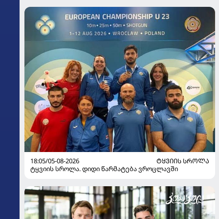
18:05/05-08-2026
ᲢᲧᲕᲘᲘᲡ ᲡᲠᲝᲚᲐ
ტყვიის სროლა. დიდი წარმატება ვროცლავში