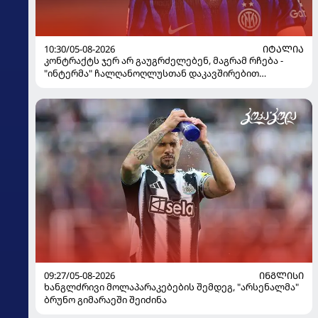
10:30/05-08-2026
ᲘᲢᲐᲚᲘᲐ
კონტრაქტს ჯერ არ გაუგრძელებენ, მაგრამ რჩება -
"ინტერმა" ჩალღანოღლუსთან დაკავშირებით
გადაწყვეტილება მიიღო
09:27/05-08-2026
ᲘᲜᲒᲚᲘᲡᲘ
ხანგლძრივი მოლაპარაკებების შემდეგ, "არსენალმა"
ბრუნო გიმარაეში შეიძინა