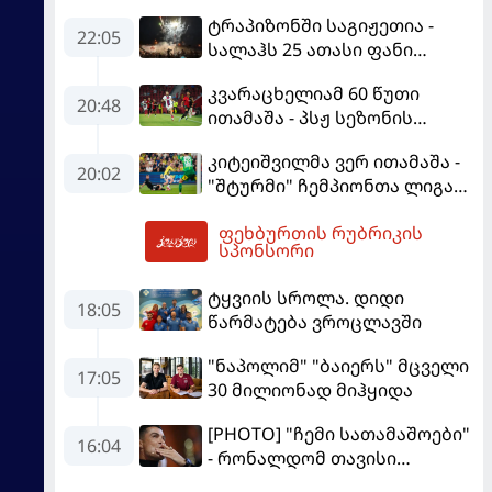
ტრაპიზონში საგიჟეთია -
22:05
სალაჰს 25 ათასი ფანი
დახვდა
კვარაცხელიამ 60 წუთი
20:48
ითამაშა - პსჟ სეზონის
პირველ მატჩში
კიტეიშვილმა ვერ ითამაშა -
"მალიორკასთან"
20:02
"შტურმი" ჩემპიონთა ლიგაზე
დამარცხდა
"ფენერბაჰჩესთან"
ფეხბურთის რუბრიკის
დამარცხდა
03:08
სპონსორი
ტყვიის სროლა. დიდი
18:05
წარმატება ვროცლავში
"ნაპოლიმ" "ბაიერს" მცველი
17:05
30 მილიონად მიჰყიდა
[PHOTO] "ჩემი სათამაშოები"
16:04
- რონალდომ თავისი
ძვირფასი ავტოპარკი აჩვენა