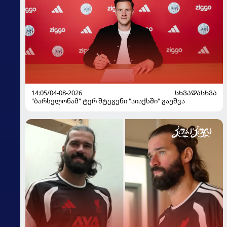
14:05/04-08-2026
ᲡᲮᲕᲐᲓᲐᲡᲮᲕᲐ
"ბარსელონამ" ტერ შტეგენი "აიაქსში" გაუშვა