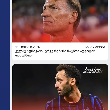
11:38/05-08-2026
ᲡᲮᲕᲐᲓᲐᲡᲮᲕᲐ
კვლავ აფრიკაში - ერვე რენარი ნაცნობ ადგილას
დასაქმდა