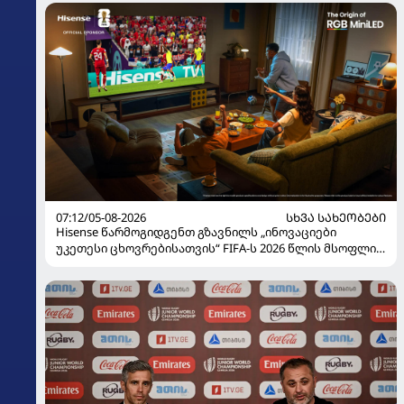
07:12/05-08-2026
ᲡᲮᲕᲐ ᲡᲐᲮᲔᲝᲑᲔᲑᲘ
Hisense წარმოგიდგენთ გზავნილს „ინოვაციები
უკეთესი ცხოვრებისათვის“ FIFA-ს 2026 წლის მსოფლიო
ჩემპიონატზე