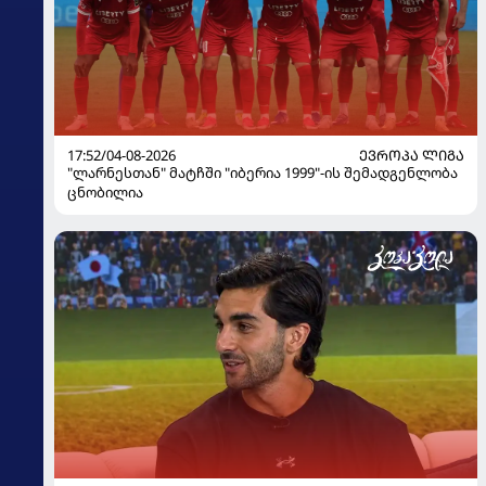
17:52/04-08-2026
ᲔᲕᲠᲝᲞᲐ ᲚᲘᲒᲐ
"ლარნესთან" მატჩში "იბერია 1999"-ის შემადგენლობა
ცნობილია