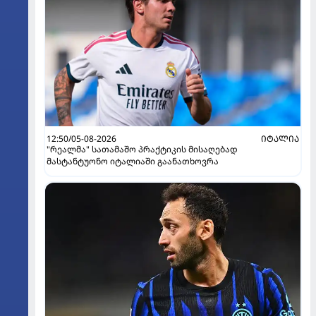
12:50/05-08-2026
ᲘᲢᲐᲚᲘᲐ
"რეალმა" სათამაშო პრაქტიკის მისაღებად
მასტანტუონო იტალიაში გაანათხოვრა