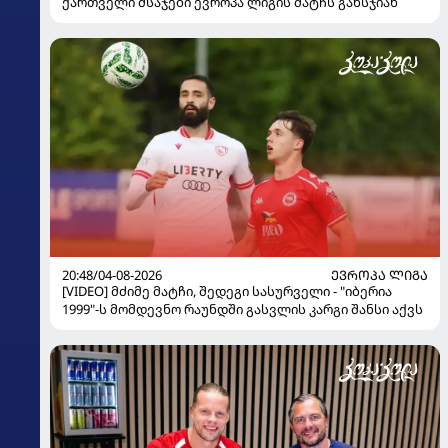
ქართველი მსაჯები ევროპა ლიგის მატჩს განსჯიან
20:48/04-08-2026
ᲔᲕᲠᲝᲞᲐ ᲚᲘᲒᲐ
[VIDEO] მძიმე მატჩი, შედეგი სასურველი - "იბერია
1999"-ს მომდევნო რაუნდში გასვლის კარგი შანსი აქვს