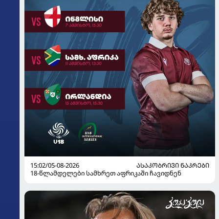
15:02/05-08-2026
ᲐᲡᲐᲙᲝᲑᲠᲘᲕᲘ ᲜᲐᲙᲠᲔᲑᲘ
18-წლამდელები სამხრეთ აფრიკაში ჩავიდნენ