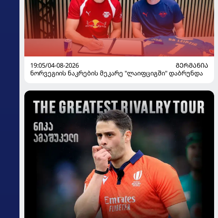
19:05/04-08-2026
ᲒᲔᲠᲛᲐᲜᲘᲐ
ნორვეგიის ნაკრების მეკარე "ლაიფციგში" დაბრუნდა