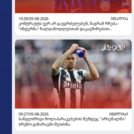
10:30/05-08-2026
ᲘᲢᲐᲚᲘᲐ
კონტრაქტს ჯერ არ გაუგრძელებენ, მაგრამ რჩება -
"ინტერმა" ჩალღანოღლუსთან დაკავშირებით
გადაწყვეტილება მიიღო
09:27/05-08-2026
ᲘᲜᲒᲚᲘᲡᲘ
ხანგლძრივი მოლაპარაკებების შემდეგ, "არსენალმა"
ბრუნო გიმარაეში შეიძინა