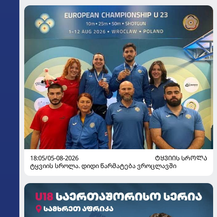
18:05/05-08-2026
ᲢᲧᲕᲘᲘᲡ ᲡᲠᲝᲚᲐ
ტყვიის სროლა. დიდი წარმატება ვროცლავში