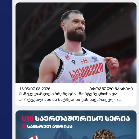
15:05/07-08-2026
ᲔᲠᲝᲕᲜᲣᲚᲘ ᲜᲐᲙᲠᲔᲑᲘ
მამუკელაშვილი ბრუნდება - მონტენეგროსა და
პორტუგალიასთან მატჩებისთვის საქართველო
მზადებას 15 კალათბურთელით იწყებს