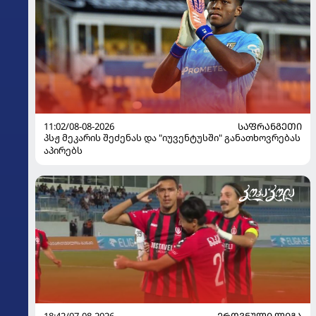
11:02/08-08-2026
ᲡᲐᲤᲠᲐᲜᲒᲔᲗᲘ
პსჟ მეკარის შეძენას და "იუვენტუსში" განათხოვრებას
აპირებს
18:42/07-08-2026
ᲔᲠᲝᲕᲜᲣᲚᲘ ᲚᲘᲒᲐ