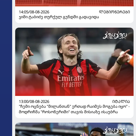
14:05/08-08-2026
ᲚᲔᲒᲘᲝᲜᲔᲠᲔᲑᲘ
ჯიმი ტაბიძე თურქულ გუნდში გადავიდა
13:00/08-08-2026
ᲘᲢᲐᲚᲘᲐ
"ჩემი ოცნება "მილანთან" ერთად რაიმეს მოგება იყო" -
მოდრიჩმა "როსონერიში" თავის მისიაზე ისაუბრა