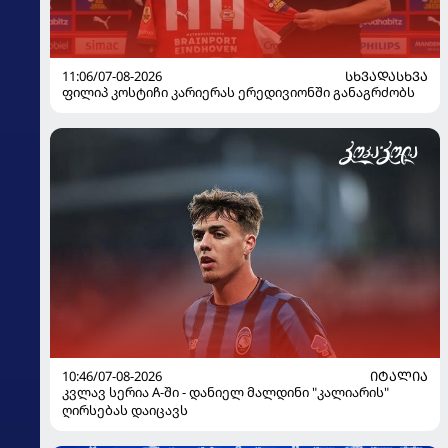
11:06/07-08-2026
ᲡᲮᲕᲐᲓᲐᲡᲮᲕᲐ
ფილიპ კოსტიჩი კარიერას ერედივიონში განაგრძობს
10:46/07-08-2026
ᲘᲢᲐᲚᲘᲐ
კვლავ სერია A-ში - დანიელ მალდინი "კალიარის"
ღირსებას დაიცავს