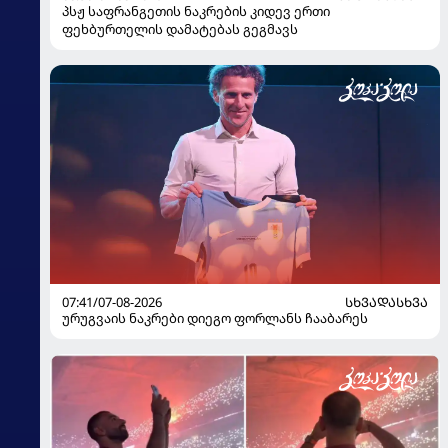
პსჟ საფრანგეთის ნაკრების კიდევ ერთი
ფეხბურთელის დამატებას გეგმავს
07:41/07-08-2026
ᲡᲮᲕᲐᲓᲐᲡᲮᲕᲐ
ურუგვაის ნაკრები დიეგო ფორლანს ჩააბარეს