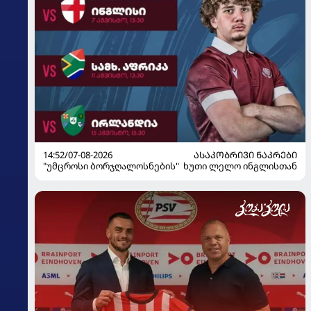
14:52/07-08-2026
ᲐᲡᲐᲙᲝᲑᲠᲘᲕᲘ ᲜᲐᲙᲠᲔᲑᲘ
"უმცროსი ბორჯღალოსნების" ხუთი ლელო ინგლისთან