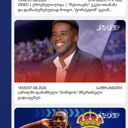
VIDEO | ეროვნული ლიგა | "რუსთავმა" უკეთ ითამაშა
და დამსახურებულად მოიგო, "ტორპედომ" გვიან
გაიღვიძა...
18:05/07-08-2026
ᲡᲐᲤᲠᲐᲜᲒᲔᲗᲘ
აპრილში დანიშნული "ბორდოს" მწვრთნელი
გადააყენეს