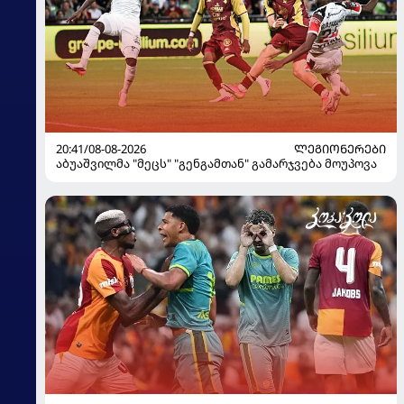
20:41/08-08-2026
ᲚᲔᲒᲘᲝᲜᲔᲠᲔᲑᲘ
აბუაშვილმა "მეცს" "გენგამთან" გამარჯვება მოუპოვა