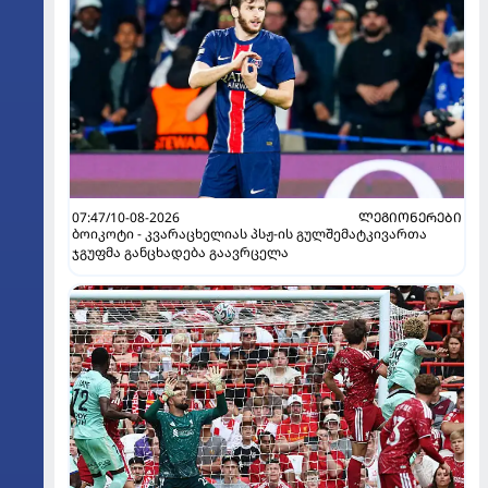
07:47/10-08-2026
ᲚᲔᲒᲘᲝᲜᲔᲠᲔᲑᲘ
ბოიკოტი - კვარაცხელიას პსჟ-ის გულშემატკივართა
ჯგუფმა განცხადება გაავრცელა