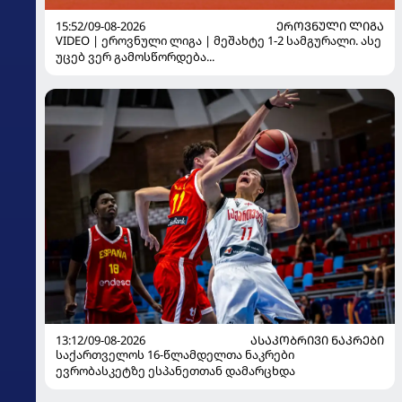
15:52/09-08-2026
ᲔᲠᲝᲕᲜᲣᲚᲘ ᲚᲘᲒᲐ
VIDEO | ეროვნული ლიგა | მეშახტე 1-2 სამგურალი. ასე
უცებ ვერ გამოსწორდება...
13:12/09-08-2026
ᲐᲡᲐᲙᲝᲑᲠᲘᲕᲘ ᲜᲐᲙᲠᲔᲑᲘ
საქართველოს 16-წლამდელთა ნაკრები
ევრობასკეტზე ესპანეთთან დამარცხდა