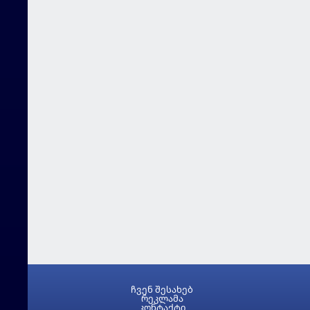
ჩვენ შესახებ
რეკლამა
კონტაქტი