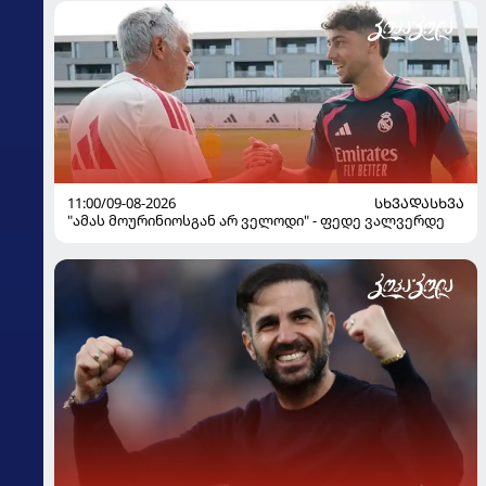
11:00/09-08-2026
ᲡᲮᲕᲐᲓᲐᲡᲮᲕᲐ
"ამას მოურინიოსგან არ ველოდი" - ფედე ვალვერდე