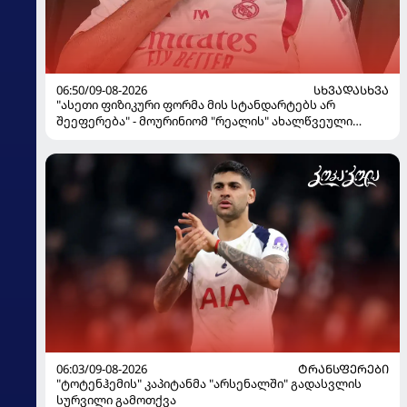
06:50/09-08-2026
ᲡᲮᲕᲐᲓᲐᲡᲮᲕᲐ
"ასეთი ფიზიკური ფორმა მის სტანდარტებს არ
შეეფერება" - მოურინიომ "რეალის" ახალწვეული
გააკრიტიკა
06:03/09-08-2026
ᲢᲠᲐᲜᲡᲤᲔᲠᲔᲑᲘ
"ტოტენჰემის" კაპიტანმა "არსენალში" გადასვლის
სურვილი გამოთქვა