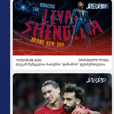
19:05/09-08-2026
ᲔᲠᲝᲕᲜᲣᲚᲘ ᲚᲘᲒᲐ
ლევან შენგელია ბათუმის "დინამოს" ფეხბურთელია