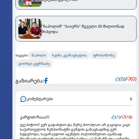
"ნაპოლიმ" "ბაიერს" მცველი 30 მილიონად
მიჰყიდა
ნაპოლი
ხვიჩა კვარაცხელია
ფროსინონე
თეგები:
გიორგი კვერნაძე
(0)
/
(0)
გაზიარება:
კომენტარები
6
კარგით რააა!!!
(1)
/
(18)
ეეე ბიჭოო!! ჯერ გადახტიო და მერე ჰოოპლაო არ გაგიგია-კაცი
საქართველოს ჩემპიონატში გუნდის განაცხადშიც ვერ
ხვდებოდა, სავარაუდოთ აგენტის ძალისხმებით-ავანსად
მოაწყვეს ფაქტიურად სინჯებზე სერია-ა-ს მაჩანჩალა გუნდში