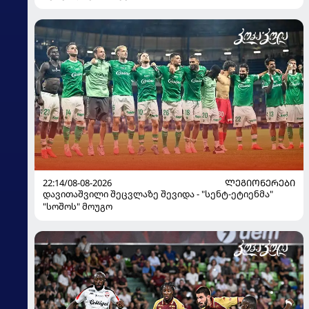
22:14/08-08-2026
ᲚᲔᲒᲘᲝᲜᲔᲠᲔᲑᲘ
დავითაშვილი შეცვლაზე შევიდა - "სენტ-ეტიენმა"
"სოშოს" მოუგო