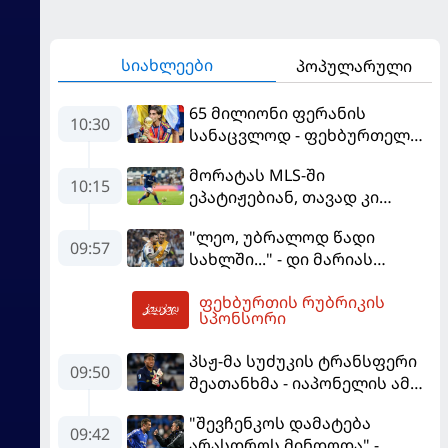
სიახლეები
პოპულარული
65 მილიონი ფერანის
10:30
სანაცვლოდ - ფეხბურთელს
პსჟ-ში სურს, "ბარსა" კი
მორატას MLS-ში
სოლიდური თანხის მიღებას
10:15
ეპატიჟებიან, თავად კი
გეგმავს
ფაბრეგასის
"ლეო, უბრალოდ წადი
გადაწყვეტილებას ელის
09:57
სახლში..." - დი მარიას
ემოციური წერილი მესის
ფეხბურთის რუბრიკის
10:45
სპონსორი
პსჟ-მა სუძუკის ტრანსფერი
09:50
შეათანხმა - იაპონელის ამ
სეზონის მომავალი
"შევჩენკოს დამატება
შევალიეს
09:42
არასდროს მინდოდა" -