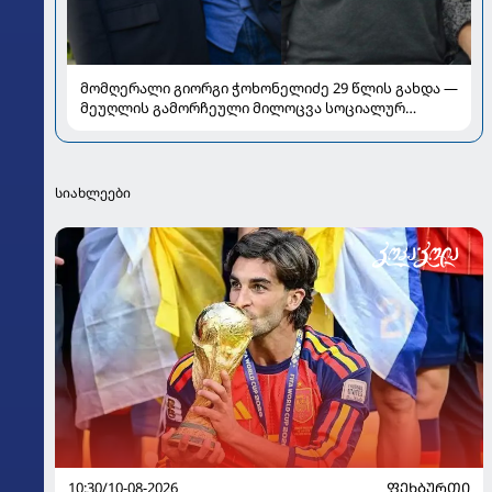
მომღერალი გიორგი ჭოხონელიძე 29 წლის გახდა —
მეუღლის გამორჩეული მილოცვა სოციალურ
ქსელში
სიახლეები
10:30/10-08-2026
ᲤᲔᲮᲑᲣᲠᲗᲘ