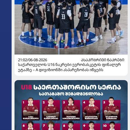
21:02/06-08-2026
ᲐᲡᲐᲙᲝᲑᲠᲘᲕᲘ ᲜᲐᲙᲠᲔᲑᲘ
საქართველოს U16 ნაკრები ევრობასკეტის ფინალურ
ეტაპზე – A დივიზიონში ასპარეზობას იწყებს