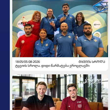
18:05/05-08-2026
ᲢᲧᲕᲘᲘᲡ ᲡᲠᲝᲚᲐ
ტყვიის სროლა. დიდი წარმატება ვროცლავში