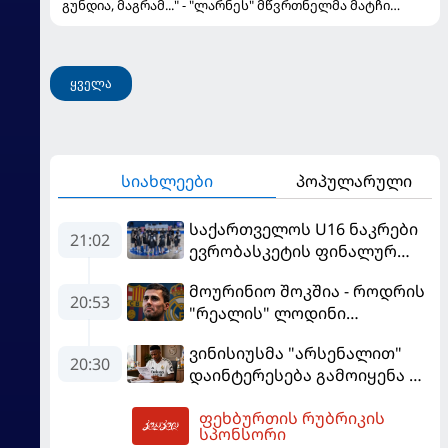
გუნდია, მაგრამ..." - "ლარნეს" მწვრთნელმა მატჩი
შეაფასა და თბილისში თავდაჯერებული გუნდი
მოჰყავს
ყველა
სიახლეები
პოპულარული
საქართველოს U16 ნაკრები
21:02
ევრობასკეტის ფინალურ
ეტაპზე – A დივიზიონში
მოურინიო შოკშია - როდრის
ასპარეზობას იწყებს
20:53
"რეალის" ლოდინი
მობეზრდა და
ვინისიუსმა "არსენალით"
"ბარსელონაში" გადადის
20:30
დაინტერესება გამოიყენა და
"რეალთან" კონტრაქტი
ფეხბურთის რუბრიკის
მომგებიანად გააგრძელა
22:35
სპონსორი