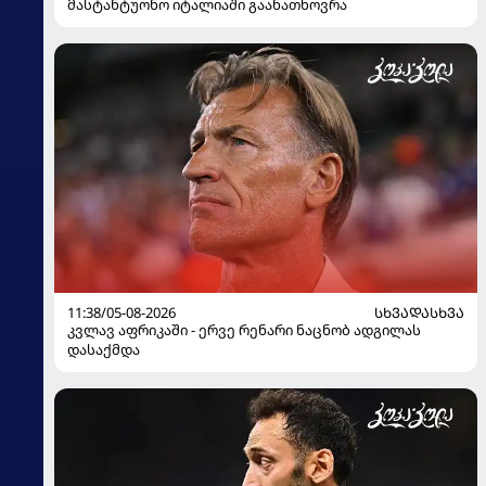
მასტანტუონო იტალიაში გაანათხოვრა
11:38/05-08-2026
ᲡᲮᲕᲐᲓᲐᲡᲮᲕᲐ
კვლავ აფრიკაში - ერვე რენარი ნაცნობ ადგილას
დასაქმდა