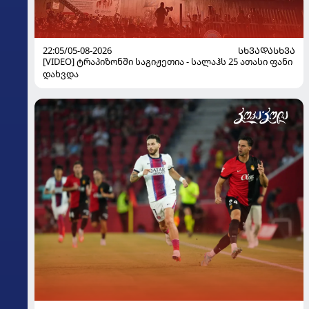
22:05/05-08-2026
ᲡᲮᲕᲐᲓᲐᲡᲮᲕᲐ
[VIDEO] ტრაპიზონში საგიჟეთია - სალაჰს 25 ათასი ფანი
დახვდა