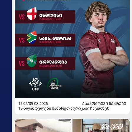
15:02/05-08-2026
ᲐᲡᲐᲙᲝᲑᲠᲘᲕᲘ ᲜᲐᲙᲠᲔᲑᲘ
18-წლამდელები სამხრეთ აფრიკაში ჩავიდნენ