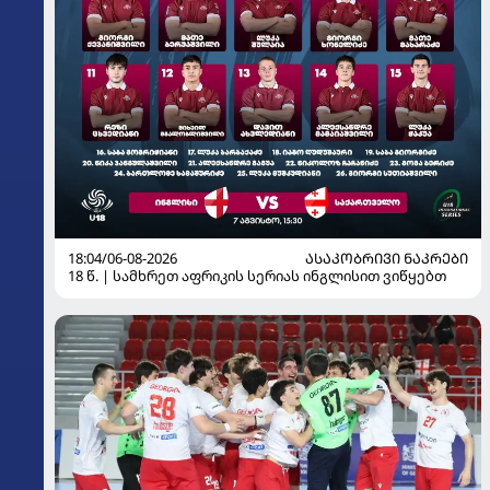
18:04/06-08-2026
ᲐᲡᲐᲙᲝᲑᲠᲘᲕᲘ ᲜᲐᲙᲠᲔᲑᲘ
18 წ. | სამხრეთ აფრიკის სერიას ინგლისით ვიწყებთ