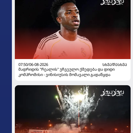
07:50/06-08-2026
ᲡᲮᲕᲐᲓᲐᲡᲮᲕᲐ
მადრიდის "რეალის" უჩვეულო ქმედება და დიდი
კომპრომისი - ვინისიუსის მომავალი გადაწყდა