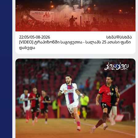
22:05/05-08-2026
ᲡᲮᲕᲐᲓᲐᲡᲮᲕᲐ
[VIDEO] ტრაპიზონში საგიჟეთია - სალაჰს 25 ათასი ფანი
დახვდა