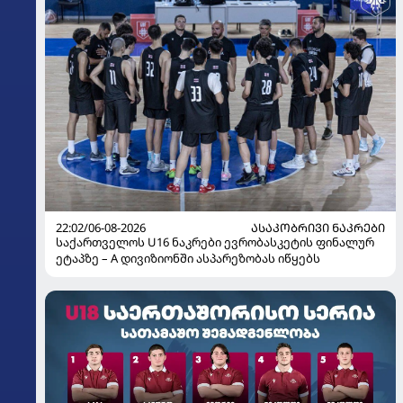
22:02/06-08-2026
ᲐᲡᲐᲙᲝᲑᲠᲘᲕᲘ ᲜᲐᲙᲠᲔᲑᲘ
საქართველოს U16 ნაკრები ევრობასკეტის ფინალურ
ეტაპზე – A დივიზიონში ასპარეზობას იწყებს