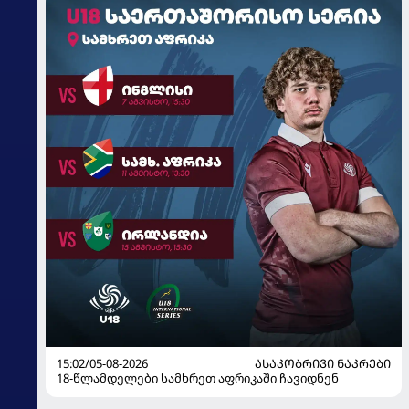
15:02/05-08-2026
ᲐᲡᲐᲙᲝᲑᲠᲘᲕᲘ ᲜᲐᲙᲠᲔᲑᲘ
18-წლამდელები სამხრეთ აფრიკაში ჩავიდნენ