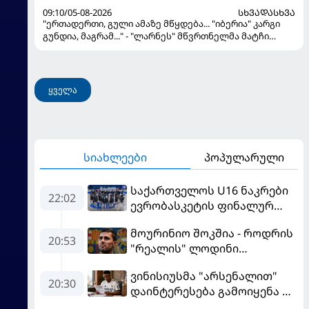
09:10/05-08-2026
ᲡᲮᲕᲐᲓᲐᲡᲮᲕᲐ
"ერთადერთი, გული ამაზე მწყდება... "იბერია" კარგი
გუნდია, მაგრამ..." - "ლარნეს" მწვრთნელმა მატჩი
შეაფასა და თბილისში თავდაჯერებული გუნდი
მოჰყავს
ყველა
სიახლეები
პოპულარული
საქართველოს U16 ნაკრები
22:02
ევრობასკეტის ფინალურ
ეტაპზე – A დივიზიონში
მოურინიო შოკშია - როდრის
ასპარეზობას იწყებს
20:53
"რეალის" ლოდინი
მობეზრდა და
ვინისიუსმა "არსენალით"
"ბარსელონაში" გადადის
20:30
დაინტერესება გამოიყენა და
"რეალთან" კონტრაქტი