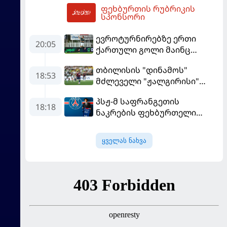
ფეხბურთის რუბრიკის
მომგებიანად გააგრძელა
04:02
სპონსორი
ევროტურნირებზე ერთი
20:05
ქართული გოლი მაინც
გავიდა
თბილისის "დინამოს"
18:53
მძლეველი "ჟალგირისი"
სახლში "ჰაიდუკთან"
პსჟ-მ საფრანგეთის
განადგურდა
18:18
ნაკრების ფეხბურთელი
დაიმატა
ყველას ნახვა