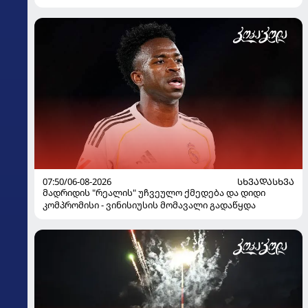
07:50/06-08-2026
ᲡᲮᲕᲐᲓᲐᲡᲮᲕᲐ
მადრიდის "რეალის" უჩვეულო ქმედება და დიდი
კომპრომისი - ვინისიუსის მომავალი გადაწყდა