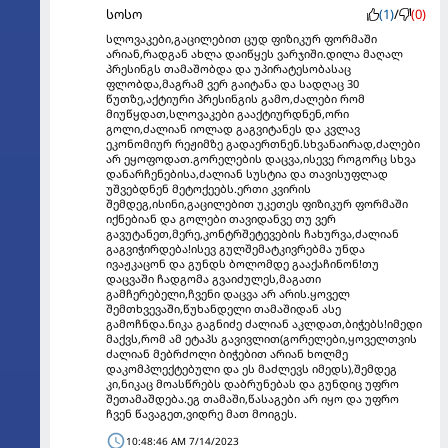
სოსო
(1)
/
(0)
სლოვაკები,გაცილებით ცუდ ფიზიკურ ფორმაში
არიან,რადგან ახლა დაიწყეს ვარჯიში.დილა მაღალ
პრესინგს თამაშობდა და უპირატესობასაც
ფლობდა,მაგრამ ვერ გაიტანა და სადღაც 30
წუთზე,აქტიური პრესინგის გამო,ძალები რომ
მიუწყდათ,სლოვაკები გააქტიურდნენ,ორი
გოლი,ძალიან იოლად გაგვიტანეს და კვლავ
ეკონომიურ რეჟიმზე გადაერთნენ.სხვანაირად,ძალები
არ ეყოფოდათ.გორელების დაცვა,ისევე როგორც სხვა
დანარჩენებისა,ძალიან სუსტია და თავისუფლად
უშვებდნენ მეტოქეებს.ერთი კვირის
შემდეგ,ისინი,გაცილებით უკეთეს ფიზიკურ ფორმაში
იქნებიან და გოლები თავიდანვე თუ ვერ
გავუტანეთ,მერე,კონტრშეტევების ჩახურვა,ძალიან
გაგვიჭირდება!ისევ გულშემატკივრებმა უნდა
ივაჟკაცონ და გუნდს ბოლომდე გააქაჩინონ!თუ
დაცვაში ჩადგომა გვაიძულეს,მაგათი
გამჩერებელი,ჩვენი დაცვა არ არის.ყოველ
შემთხვევაში,წუხანდელი თამაშიდან ასე
გამოჩნდა.ნიკა გაგნიძე ძალიან აკლდათ,ბიჭებს!იმედი
მაქვს,რომ ამ ეტაპს გავივლით(გორელები,ყოველთვის
ძალიან მებრძოლი ბიჭებით არიან ხოლმე
დაკომპლექტებული და ეს მაძლევს იმედს),შემდეგ
კი,ნიკაც მოასწრებს დაბრუნებას და გუნდიც უფრო
შეთამაშდება.ეგ თამაში,წასაგები არ იყო და უფრო
ჩვენ წავაგეთ,ვიდრე მათ მოიგეს.
10:48:46 AM 7/14/2023