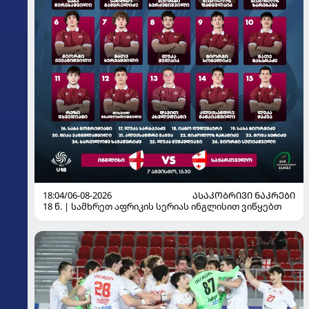
18:04/06-08-2026
ᲐᲡᲐᲙᲝᲑᲠᲘᲕᲘ ᲜᲐᲙᲠᲔᲑᲘ
18 წ. | სამხრეთ აფრიკის სერიას ინგლისით ვიწყებთ