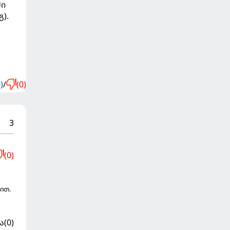
ში
).
)
/
(0)
3
(0)
ე
ით.
ა
(0)