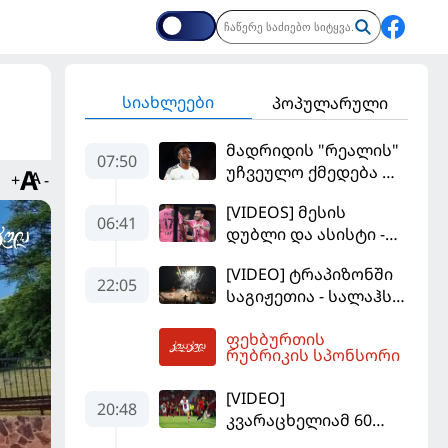
სიახლეები
პოპულარული
მადრიდის "რეალის"
07:50
უჩვეულო ქმედება და
+
-
დიდი კომპრომისი -
[VIDEOS] მესის
ვინისიუსის
06:41
დუბლი და ასისტი -
მომავალი გადაწყდა
მაიამის "ინტერმა"
[VIDEO] ტრაპიზონში
"სან ლუისს" მოუგო
22:05
საგიჟეთია - სალაჰს
25 ათასი ფანი
ფეხბურთის
დახვდა
07:59
რუბრიკის სპონსორი
[VIDEO]
20:48
კვარაცხელიამ 60
წუთი ითამაშა - პსჟ