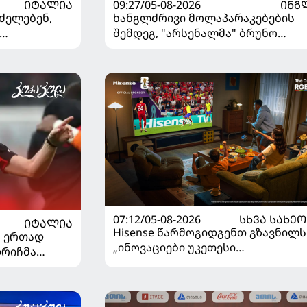
ᲘᲢᲐᲚᲘᲐ
09:27/05-08-2026
ᲘᲜᲒ
ძელებენ,
ხანგლძრივი მოლაპარაკებების
შემდეგ, "არსენალმა" ბრუნო
ვშირებით
გიმარაეში შეიძინა
07:12/05-08-2026
ᲡᲮᲕᲐ ᲡᲐᲮᲔᲝ
ᲘᲢᲐᲚᲘᲐ
Hisense წარმოგიდგენთ გზავნილს
" ერთად
„ინოვაციები უკეთესი
დრიჩმა
ცხოვრებისათვის“ FIFA-ს 2026 წლი
იაზე
მსოფლიო ჩემპიონატზე