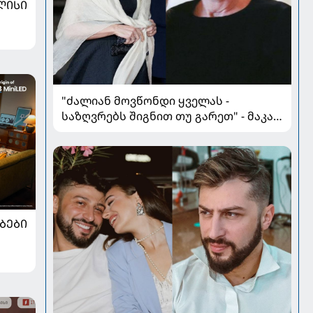
ᲚᲘᲡᲘ
"ძალიან მოვწონდი ყველას -
საზღვრებს შიგნით თუ გარეთ" - მაკა
ჩიჩუა, როგორც სტილისა და
ელეგანტურობის სიმბოლო
ᲑᲔᲑᲘ
ს