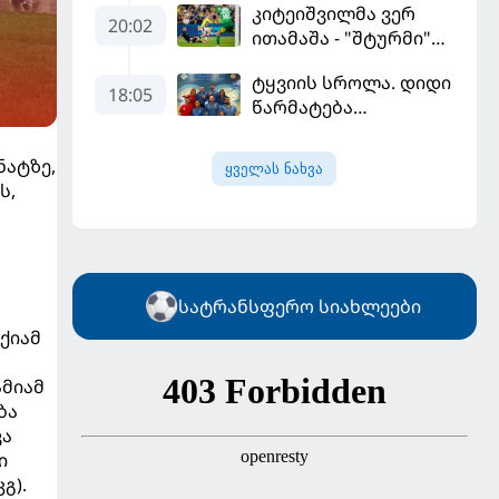
კიტეიშვილმა ვერ
სეზონის პირველ
20:02
ითამაშა - "შტურმი"
მატჩში
ჩემპიონთა ლიგაზე
"მალიორკასთან"
ტყვიის სროლა. დიდი
"ფენერბაჰჩესთან"
დამარცხდა
18:05
წარმატება
დამარცხდა
ვროცლავში
ნატზე,
ყველას ნახვა
ს,
სატრანსფერო სიახლეები
იქიამ
ამიამ
ბა
ვა
ი
გ).