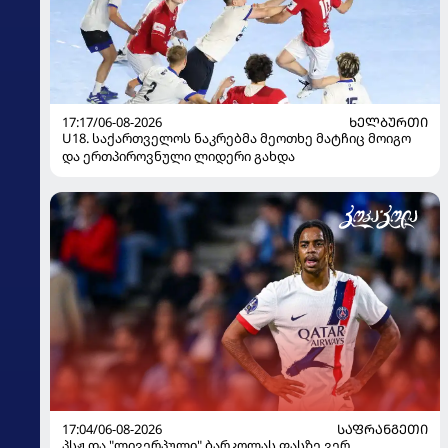
17:17/06-08-2026
ᲮᲔᲚᲑᲣᲠᲗᲘ
U18. საქართველოს ნაკრებმა მეოთხე მატჩიც მოიგო
და ერთპიროვნული ლიდერი გახდა
17:04/06-08-2026
ᲡᲐᲤᲠᲐᲜᲒᲔᲗᲘ
პსჟ და "ლივერპული" ბარკოლას ფასზე ვერ