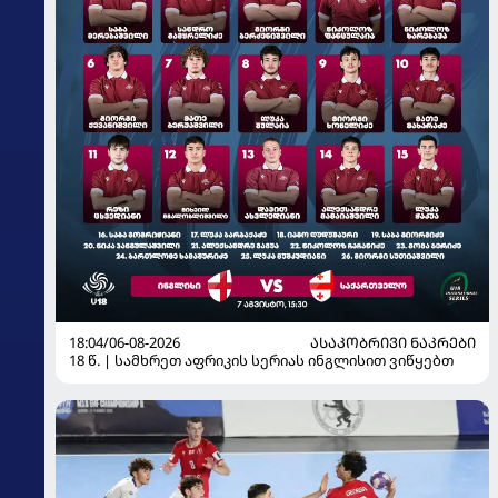
18:04/06-08-2026
ᲐᲡᲐᲙᲝᲑᲠᲘᲕᲘ ᲜᲐᲙᲠᲔᲑᲘ
18 წ. | სამხრეთ აფრიკის სერიას ინგლისით ვიწყებთ