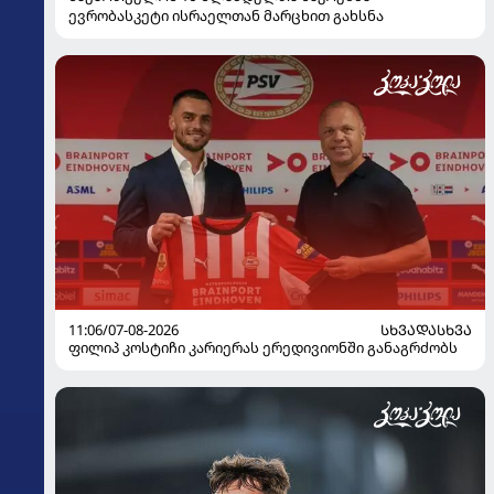
ევრობასკეტი ისრაელთან მარცხით გახსნა
11:06/07-08-2026
ᲡᲮᲕᲐᲓᲐᲡᲮᲕᲐ
ფილიპ კოსტიჩი კარიერას ერედივიონში განაგრძობს