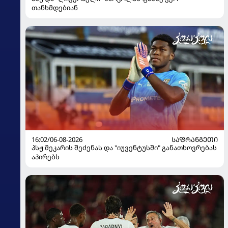
თანხმდებიან
16:02/06-08-2026
ᲡᲐᲤᲠᲐᲜᲒᲔᲗᲘ
პსჟ მეკარის შეძენას და "იუვენტუსში" განათხოვრებას
აპირებს