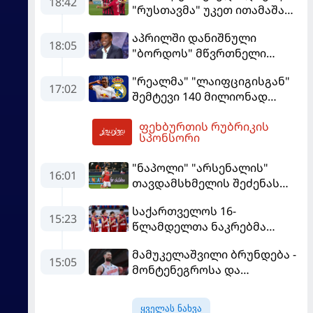
18:42
"რუსთავმა" უკეთ ითამაშა
და დამსახურებულად
აპრილში დანიშნული
მოიგო, "ტორპედომ" გვიან
18:05
"ბორდოს" მწვრთნელი
გაიღვიძა...
გადააყენეს
"რეალმა" "ლაიფციგისგან"
17:02
შემტევი 140 მილიონად
შეიძინა
ფეხბურთის რუბრიკის
19:15
სპონსორი
"ნაპოლი" "არსენალის"
16:01
თავდამსხმელის შეძენას
ცდილობს
საქართველოს 16-
15:23
წლამდელთა ნაკრებმა
ევრობასკეტი ისრაელთან
მამუკელაშვილი ბრუნდება -
მარცხით გახსნა
15:05
მონტენეგროსა და
პორტუგალიასთან
მატჩებისთვის საქართველო
ყველას ნახვა