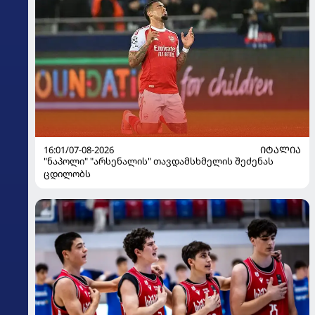
16:01/07-08-2026
ᲘᲢᲐᲚᲘᲐ
"ნაპოლი" "არსენალის" თავდამსხმელის შეძენას
ცდილობს