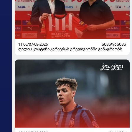
11:06/07-08-2026
ᲡᲮᲕᲐᲓᲐᲡᲮᲕᲐ
ფილიპ კოსტიჩი კარიერას ერედივიონში განაგრძობს