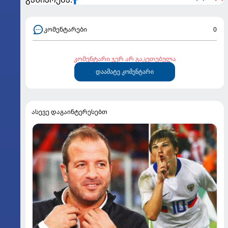
კომენტარები
0
კომენტარი ჯერ არ გაკეთებულა
დაამატე კომენტარი
ასევე დაგაინტერესებთ