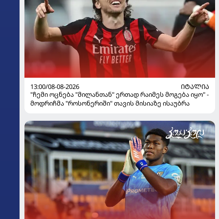
13:00/08-08-2026
ᲘᲢᲐᲚᲘᲐ
"ჩემი ოცნება "მილანთან" ერთად რაიმეს მოგება იყო" -
მოდრიჩმა "როსონერიში" თავის მისიაზე ისაუბრა