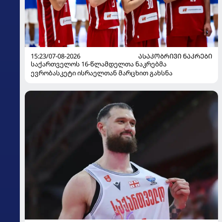
15:23/07-08-2026
ᲐᲡᲐᲙᲝᲑᲠᲘᲕᲘ ᲜᲐᲙᲠᲔᲑᲘ
საქართველოს 16-წლამდელთა ნაკრებმა
ევრობასკეტი ისრაელთან მარცხით გახსნა