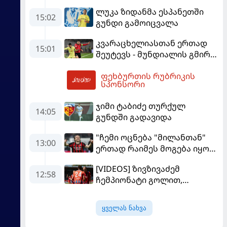
პსჟ-ს ფრე "მანჩესტერ
ლუკა ზიდანმა ესპანეთში
იუნაიტედთან"
15:02
გუნდი გამოიცვალა
კვარაცხელიასთან ერთად
15:01
შეუტევს - მუნდიალის გმირი
მალე პსჟ-ს ფეხბურთელი
ფეხბურთის რუბრიკის
გახდება
19:07
სპონსორი
ჯიმი ტაბიძე თურქულ
14:05
გუნდში გადავიდა
"ჩემი ოცნება "მილანთან"
13:00
ერთად რაიმეს მოგება იყო" -
მოდრიჩმა "როსონერიში"
[VIDEOS] ზივზივაძემ
თავის მისიაზე ისაუბრა
12:58
ჩემპიონატი გოლით,
"ჰაიდენჰაიმმა" კი
გამარჯვებით დაიწყო
ყველას ნახვა