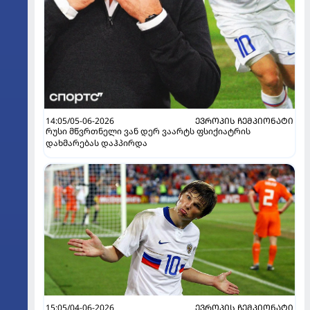
14:05/05-06-2026
ᲔᲕᲠᲝᲞᲘᲡ ᲩᲔᲛᲞᲘᲝᲜᲐᲢᲘ
რუსი მწვრთნელი ვან დერ ვაარტს ფსიქიატრის
დახმარებას დაჰპირდა
15:05/04-06-2026
ᲔᲕᲠᲝᲞᲘᲡ ᲩᲔᲛᲞᲘᲝᲜᲐᲢᲘ