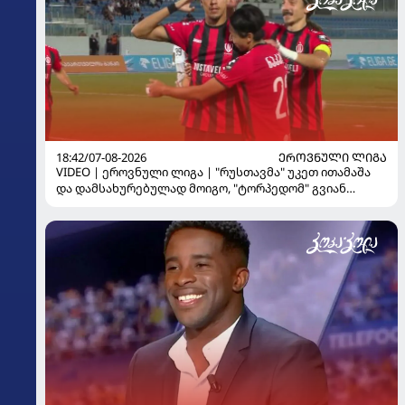
18:42/07-08-2026
ᲔᲠᲝᲕᲜᲣᲚᲘ ᲚᲘᲒᲐ
VIDEO | ეროვნული ლიგა | "რუსთავმა" უკეთ ითამაშა
და დამსახურებულად მოიგო, "ტორპედომ" გვიან
გაიღვიძა...