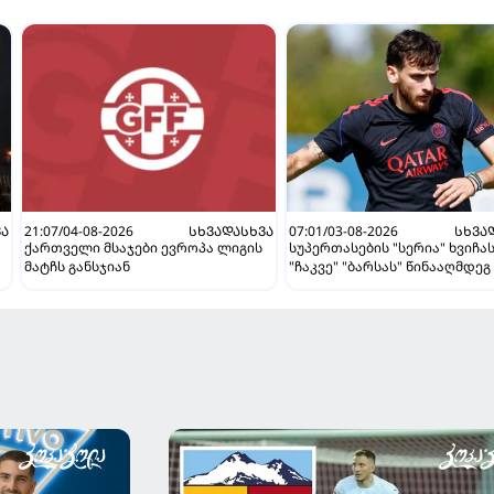
ᲕᲐ
21:07/04-08-2026
ᲡᲮᲕᲐᲓᲐᲡᲮᲕᲐ
07:01/03-08-2026
ᲡᲮᲕᲐ
ქართველი მსაჯები ევროპა ლიგის
სუპერთასების "სერია" ხვიჩა
მატჩს განსჯიან
"ჩაკვე" "ბარსას" წინააღმდეგ 
ვნახავთ აგვისტოში