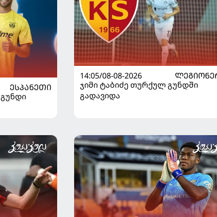
14:05/08-08-2026
ᲚᲔᲒᲘᲝᲜᲔ
ჯიმი ტაბიძე თურქულ გუნდში
ᲔᲡᲞᲐᲜᲔᲗᲘ
გადავიდა
 გუნდი