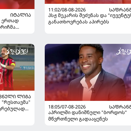
11:02/08-08-2026
ᲡᲐᲤᲠᲐᲜ
ᲘᲢᲐᲚᲘᲐ
პსჟ მეკარის შეძენას და "იუვენტუ
" ერთად
განათხოვრებას აპირებს
დრიჩმა
იაზე
ᲕᲜᲣᲚᲘ ᲚᲘᲒᲐ
| "რუსთავმა"
18:05/07-08-2026
ᲡᲐᲤᲠᲐᲜ
ხურებულად
აპრილში დანიშნული "ბორდოს"
გაიღვიძა...
მწვრთნელი გადააყენეს