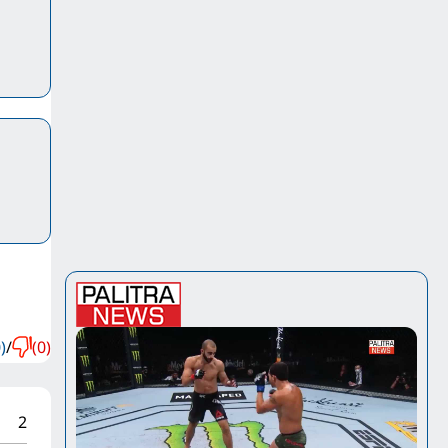
)
/
(0)
2