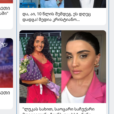
ᲒᲔᲗᲘ
სში"
და, აი, 10 წლის შემდეგ, ეს დღეც
დადგა! მედია კრისტიანო
რონალდოსა და ჯორჯინა
როდრიგესის ქორწილზე წერს
ᲒᲔᲗᲘ
"ლუკას სახით, საოცარი საჩუქარი