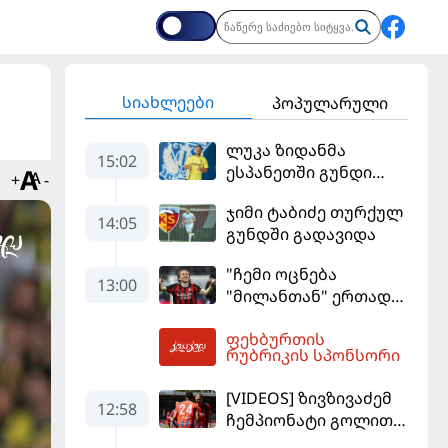
სიახლეები
პოპულარული
ლუკა ზიდანმა
15:02
ესპანეთში გუნდი
+
-
გამოიცვალა
ჯიმი ტაბიძე თურქულ
14:05
გუნდში გადავიდა
"ჩემი ოცნება
13:00
"მილანთან" ერთად
რაიმეს მოგება იყო" -
ფეხბურთის
მოდრიჩმა
13:18
რუბრიკის სპონსორი
"როსონერიში" თავის
მისიაზე ისაუბრა
[VIDEOS] ზივზივაძემ
12:58
ჩემპიონატი გოლით,
"ჰაიდენჰაიმმა" კი