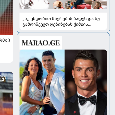
„ნუ ენდობით მწერების ბადეს და ნუ
გამოიწვევთ ღებინებას ქიმიის
გადაყლაპვისას“ - როგორ ვიხსნათ
ბავშვი კრიტიკულ სიტუაციაში,
ᲠᲔᲑᲘ
პედიატრ სალომე ახვლედიანის
რჩევები