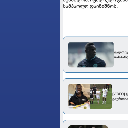
სამპაოლო დაინიშნოს.
ბალოტე
იასპარ
[VIDEO]
გაერთია