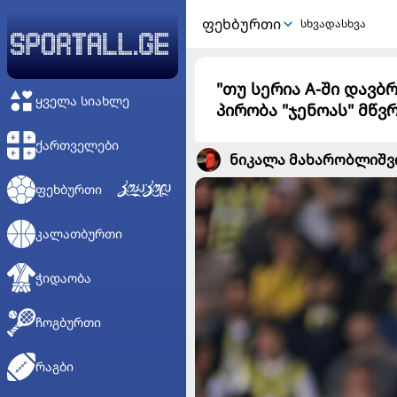
ᲤᲔᲮᲑᲣᲠᲗᲘ
სხვადასხვა
"თუ სერია A-ში დავბ
ᲧᲕᲔᲚᲐ ᲡᲘᲐᲮᲚᲔ
პირობა "ჯენოას" მწ
ᲥᲐᲠᲗᲕᲔᲚᲔᲑᲘ
ნიკალა მახარობლიშ
ᲤᲔᲮᲑᲣᲠᲗᲘ
ᲙᲐᲚᲐᲗᲑᲣᲠᲗᲘ
ᲭᲘᲓᲐᲝᲑᲐ
ᲩᲝᲒᲑᲣᲠᲗᲘ
ᲠᲐᲒᲑᲘ