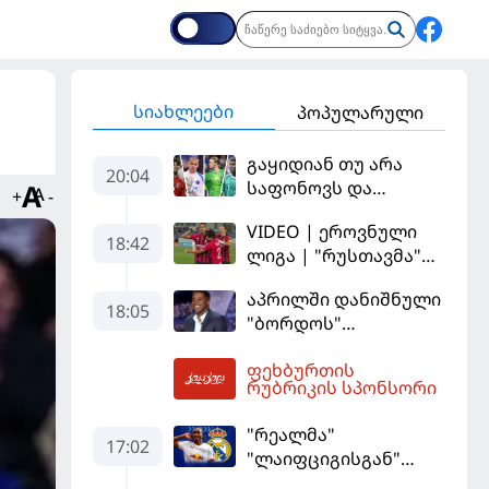
სიახლეები
პოპულარული
გაყიდიან თუ არა
20:04
საფონოვს და
+
-
შევალიეს - ვინ
VIDEO | ეროვნული
იქნება პსჟ-ს
18:42
ლიგა | "რუსთავმა"
ძირითადი მეკარე?
უკეთ ითამაშა და
აპრილში დანიშნული
დამსახურებულად
18:05
"ბორდოს"
მოიგო, "ტორპედომ"
მწვრთნელი
გვიან გაიღვიძა...
ფეხბურთის
გადააყენეს
20:50
რუბრიკის სპონსორი
"რეალმა"
17:02
"ლაიფციგისგან"
შემტევი 140