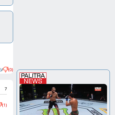
)
/
(0)
7
(1)