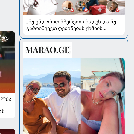
„ნუ ენდობით მწერების ბადეს და ნუ
გამოიწვევთ ღებინებას ქიმიის
გადაყლაპვისას“ - როგორ ვიხსნათ
ბავშვი კრიტიკულ სიტუაციაში,
პედიატრ სალომე ახვლედიანის
რჩევები
ᲐᲚᲘᲐ
ბს