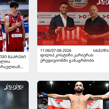
11:06/07-08-2026
ᲡᲮᲕᲐᲓᲐ
ფილიპ კოსტიჩი კარიერას
ᲘᲕᲘ ᲜᲐᲙᲠᲔᲑᲘ
ერედივიონში განაგრძობს
ელთა
ისრაელთან