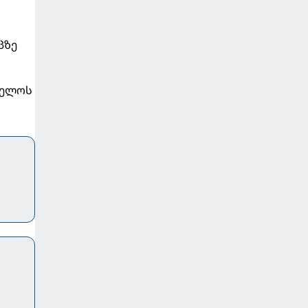
პზე
ველოს