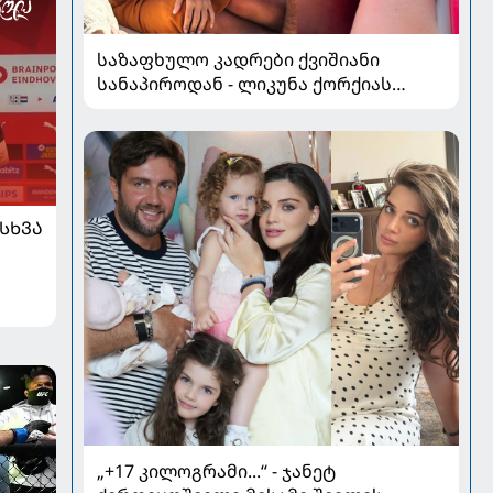
საზაფხულო კადრები ქვიშიანი
სანაპიროდან - ლიკუნა ქორქიას
არდადეგები მეუღლესთან ერთად
ᲡᲮᲕᲐ
„+17 კილოგრამი...“ - ჯანეტ