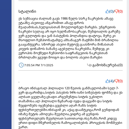
სტალინი
(0)
/
(0)
ეს სენსაცია ძალიან გავს 1986 წელს სსრკ ნაკრების ამავე
ეტაპზე ასეთივე ანგარიშით ამავე დროს
შუაღამისას,ბელგიასთან მოულოდნელ მარცხს. უნგრეთის
ნაკრები სულაც არ იყო ხელწამოსაკრავი, მუნდიალის გარეშე
ჯერ გულიტის და ვან ბასტენის ჰოლანდია დატოვა, მერე კი
მსოფლიო ჩემპიონატამდე ამხანაგურ მატჩში შინ ბრაზილია
გააცამტვერა. სწორედ ასეთი მეტოქე გაასწორა მიწასთან
კიევის დინამოს ბაზაზე აგებულია ნაკრებმა, შემდეგ კი
ევროპის მოქმედი ჩემპიონი საფრანგეთის ნაკრებთან
ბრძოლაში ჯგუფი მოიგო და ბოლოს ასეთი მარცხი
გამოხმაურება
(0)
7:05:54 PM 7/1/2025
.
(4)
/
(0)
ბრავო ინძაგი!ალ ჰილიალი 120 წუთის განმავლობაში სულ 7-
ჯერ დაჯარიმდა,სიტის პასების 94%-იანი სიზუსტის ფონზე და ეს
ალბათ ყველაზე ცხადი არგუმენტია სიტის უკბილო
თამაშისა.ალ ჰილიალი წყნარად იჯდა დაცვაში და სიტის
შეცდომებს იყენებდა.ცეცხლი აღარ ჩანს სიტის
ფეხბურთელებში.ინძაგიმ კი, აქაც დაამტკიცა,რომ გუნდიდან
იმაზე მეტის ამოღება შეუძლია,ვიდრე ამ გუნდის
ფეხბურთელებს შეუძლიათ სათითაოდ.ისე ჩანს,რომ კიდევ
ერთი დიდი მწვრთნელის ჩამოყალიბების პროცესის მოწმეები
ვართ.