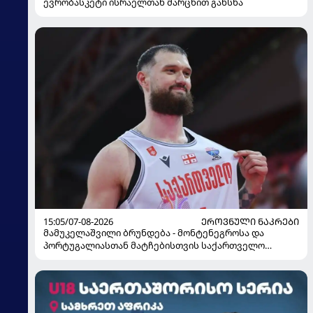
ევრობასკეტი ისრაელთან მარცხით გახსნა
15:05/07-08-2026
ᲔᲠᲝᲕᲜᲣᲚᲘ ᲜᲐᲙᲠᲔᲑᲘ
მამუკელაშვილი ბრუნდება - მონტენეგროსა და
პორტუგალიასთან მატჩებისთვის საქართველო
მზადებას 15 კალათბურთელით იწყებს