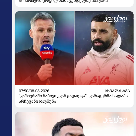
ჩიჩარიტომ ყოფილ თანაგუნდელზე ისაუბრა
07:50/08-08-2026
ᲡᲮᲕᲐᲓᲐᲡᲮᲕᲐ
"კარიერაში ნაბიჯი უკან გადადგა" - კარაგერმა სალაჰს
არჩევანი დაუწუნა