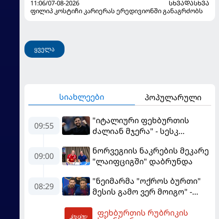
11:06/07-08-2026
ᲡᲮᲕᲐᲓᲐᲡᲮᲕᲐ
ფილიპ კოსტიჩი კარიერას ერედივიონში განაგრძობს
ყველა
სიახლეები
პოპულარული
"იტალიური ფეხბურთის
09:55
ძალიან მჯერა" - სესკ
ფაბრეგასი
ნორვეგიის ნაკრების მეკარე
09:00
"ლაიფციგში" დაბრუნდა
"ნეიმარმა "ოქროს ბურთი"
08:29
მესის გამო ვერ მოიგო" -
ბრაზილიელის ყოფილი
ფეხბურთის რუბრიკის
აგენტი
10:17