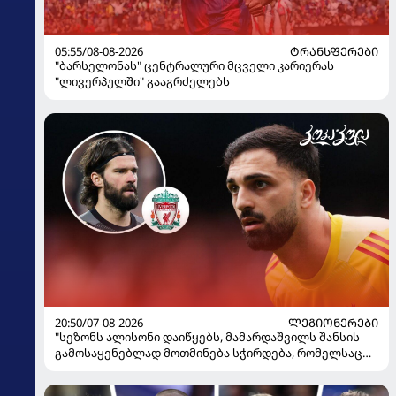
05:55/08-08-2026
ᲢᲠᲐᲜᲡᲤᲔᲠᲔᲑᲘ
"ბარსელონას" ცენტრალური მცველი კარიერას
"ლივერპულში" გააგრძელებს
20:50/07-08-2026
ᲚᲔᲒᲘᲝᲜᲔᲠᲔᲑᲘ
"სეზონს ალისონი დაიწყებს, მამარდაშვილს შანსის
გამოსაყენებლად მოთმინება სჭირდება, რომელსაც
100%-ით მიიღებს" - განაცხადა "ლივერპულის"
ყოფილმა მეკარემ