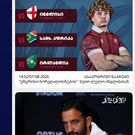
14:52/07-08-2026
ᲐᲡᲐᲙᲝᲑᲠᲘᲕᲘ ᲜᲐᲙᲠᲔᲑᲘ
"უმცროსი ბორჯღალოსნების" ხუთი ლელო ინგლისთან