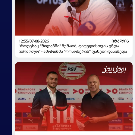
12:55/07-08-2026
ᲘᲢᲐᲚᲘᲐ
"როდესაც "მილანში" მუშაობ, ტიტულისთვის უნდა
იბრძოლო" - ამორიმმა "როსონერის" ფანები დააიმედა