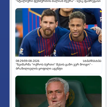
"იტალიური ფეხბურთის ძალიან მჯერა" - სესკ ფაბრეგასი
08:29/09-08-2026
ᲡᲮᲕᲐᲓᲐᲡᲮᲕᲐ
"ნეიმარმა "ოქროს ბურთი" მესის გამო ვერ მოიგო" -
ბრაზილიელის ყოფილი აგენტი