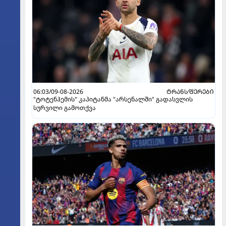
06:03/09-08-2026
ᲢᲠᲐᲜᲡᲤᲔᲠᲔᲑᲘ
"ტოტენჰემის" კაპიტანმა "არსენალში" გადასვლის
სურვილი გამოთქვა