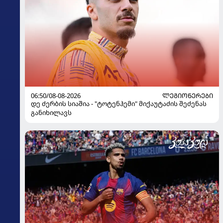
06:50/08-08-2026
ᲚᲔᲒᲘᲝᲜᲔᲠᲔᲑᲘ
დე ძერბის სიაშია - "ტოტენჰემი" მიქაუტაძის შეძენას
განიხილავს