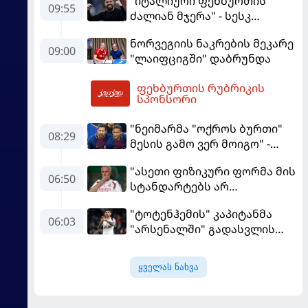
"იტალიური ფეხბურთის
09:55
ძალიან მჯერა" - სესკ
ფაბრეგასი
ნორვეგიის ნაკრების მეკარე
09:00
"ლაიფციგში" დაბრუნდა
ფეხბურთის რუბრიკის
11:57
სპონსორი
"ნეიმარმა "ოქროს ბურთი"
08:29
მესის გამო ვერ მოიგო" -
ბრაზილიელის ყოფილი
"ასეთი ფიზიკური ფორმა მის
აგენტი
06:50
სტანდარტებს არ
შეეფერება" - მოურინიომ
"ტოტენჰემის" კაპიტანმა
"რეალის" ახალწვეული
06:03
"არსენალში" გადასვლის
გააკრიტიკა
სურვილი გამოთქვა
ყველას ნახვა