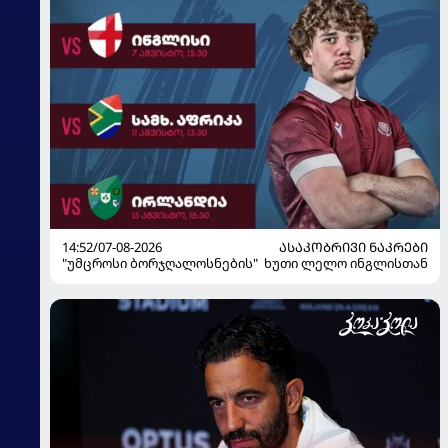
14:52/07-08-2026
ᲐᲡᲐᲙᲝᲑᲠᲘᲕᲘ ᲜᲐᲙᲠᲔᲑᲘ
"უმცროსი ბორჯღალოსნების" ხუთი ლელო ინგლისთან