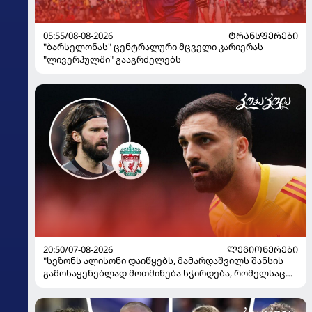
05:55/08-08-2026
ᲢᲠᲐᲜᲡᲤᲔᲠᲔᲑᲘ
"ბარსელონას" ცენტრალური მცველი კარიერას
"ლივერპულში" გააგრძელებს
20:50/07-08-2026
ᲚᲔᲒᲘᲝᲜᲔᲠᲔᲑᲘ
"სეზონს ალისონი დაიწყებს, მამარდაშვილს შანსის
გამოსაყენებლად მოთმინება სჭირდება, რომელსაც
100%-ით მიიღებს" - განაცხადა "ლივერპულის"
ყოფილმა მეკარემ