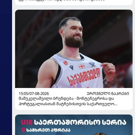
15:05/07-08-2026
ᲔᲠᲝᲕᲜᲣᲚᲘ ᲜᲐᲙᲠᲔᲑᲘ
მამუკელაშვილი ბრუნდება - მონტენეგროსა და
პორტუგალიასთან მატჩებისთვის საქართველო
მზადებას 15 კალათბურთელით იწყებს