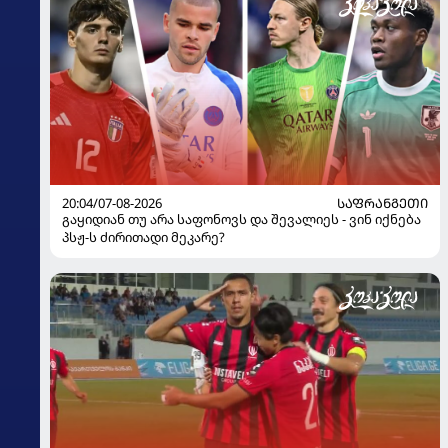
20:04/07-08-2026
ᲡᲐᲤᲠᲐᲜᲒᲔᲗᲘ
გაყიდიან თუ არა საფონოვს და შევალიეს - ვინ იქნება
პსჟ-ს ძირითადი მეკარე?