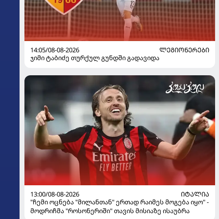
14:05/08-08-2026
ᲚᲔᲒᲘᲝᲜᲔᲠᲔᲑᲘ
ჯიმი ტაბიძე თურქულ გუნდში გადავიდა
13:00/08-08-2026
ᲘᲢᲐᲚᲘᲐ
"ჩემი ოცნება "მილანთან" ერთად რაიმეს მოგება იყო" -
მოდრიჩმა "როსონერიში" თავის მისიაზე ისაუბრა