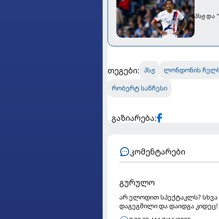
პსჟ და
თეგები:
პსჟ
ლონდონის ჩელ
რობერტ სანჩესი
გაზიარება:
კომენტარები
გურულო
არ ელოდით სპექტაკლს? სხვა
დაგეგმილი და დაიდგა კიდეც!