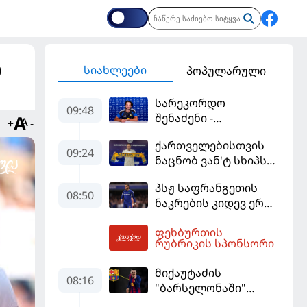
ე
სიახლეები
პოპულარული
სარეკორდო
09:48
შენაძენი -
+
-
ტრაფორდი პრემიერ
ქართველებისთვის
ლიგის მორიგ გუნდში
09:24
ნაცნობ ვან'ტ სხიპს
გადავიდა
ყაზახეთის ნაკრები
პსჟ საფრანგეთის
ჩააბარეს
08:50
ნაკრების კიდევ ერთი
ფეხბურთელის
ფეხბურთის
დამატებას გეგმავს
10:16
რუბრიკის სპონსორი
მიქაუტაძის
08:16
"ბარსელონაში"
შესაძლო გადასვლა