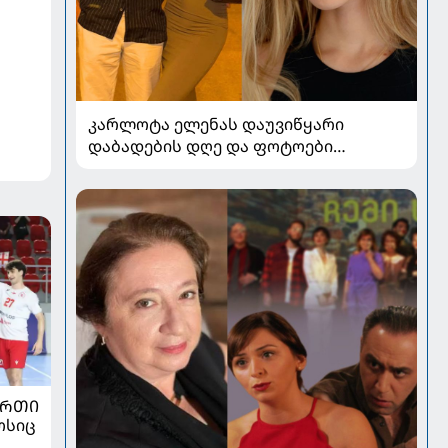
კარლოტა ელენას დაუვიწყარი
დაბადების დღე და ფოტოები
ნიკოლოზ ბასილაშვილთან ერთად:
პოპულარული წყვილის
რომანტიკული კადრები
ᲣᲠᲗᲘ
ოსიც