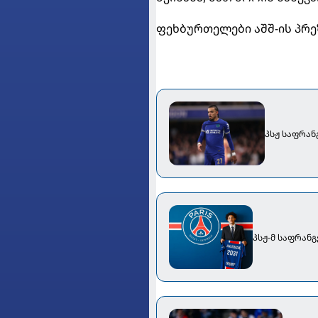
ფეხბურთელები აშშ-ის პრ
პსჟ საფრან
პსჟ-მ საფრან