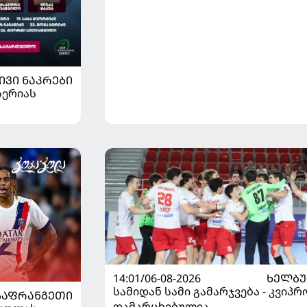
ლიდერი გახდა
ᲘᲕᲘ ᲜᲐᲙᲠᲔᲑᲘ
სერიას
14:01/06-08-2026
ᲮᲔᲚᲑ
სამიდან სამი გამარჯვება - კვიპრ
ᲡᲐᲤᲠᲐᲜᲒᲔᲗᲘ
დამარცხებულია