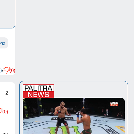
დუე
)
/
(0)
2
(0)