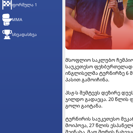
ᲤᲝᲠᲛᲣᲚᲐ 1
MMA
ᲡᲮᲕᲐᲓᲐᲡᲮᲕᲐ
მსოფლიო საკლუბო ჩემპიონ
საუკეთესო ფეხბურთელად 
ინგლისელმა ტურნირზე 6 მა
პასით გამოიჩინა.
პსჟ-ს შემტევს დეზირე დუ
ჯილდო გადაეცა. 20 წლის 
გოლი გაიტანა.
ტურნირის საუკეთესო მეკა
მოიპოვა, 27 წლის ესპანე
შეინახა, მათ შორის ნახე