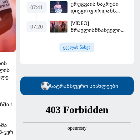
ურუგვაის ნაკრები
უფრო რეალური
07:41
დიეგო ფორლანს
ხდება - რაზე ესაუბრა
ჩააბარეს
ქართველი
[VIDEO]
კატალონიელთა
07:20
მრავლისმნახველი
მთავარ მწვრთნელს
სალაჰიც შოკში
ჩააგდეს - რა
ყველას ნახვა
ხდებოდა ტრაბზონში
ეგვიპტელი
რის
ფეხბურთელის
წლის
წარდგენისას
ოლე
სატრანსფერო სიახლეები
ჩში 1
სმა
3-ჯერ