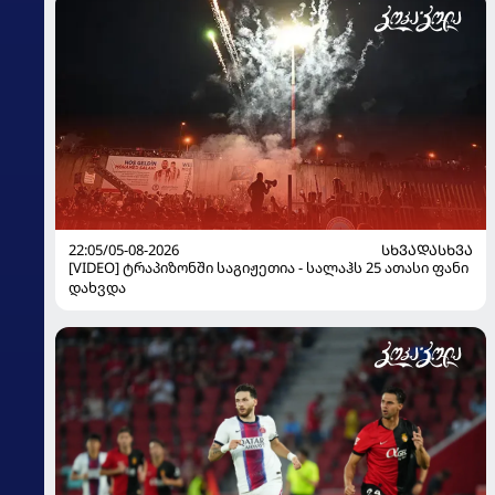
22:05/05-08-2026
ᲡᲮᲕᲐᲓᲐᲡᲮᲕᲐ
[VIDEO] ტრაპიზონში საგიჟეთია - სალაჰს 25 ათასი ფანი
დახვდა