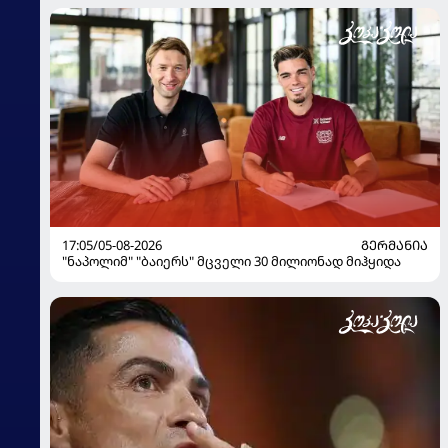
17:05/05-08-2026
ᲒᲔᲠᲛᲐᲜᲘᲐ
"ნაპოლიმ" "ბაიერს" მცველი 30 მილიონად მიჰყიდა