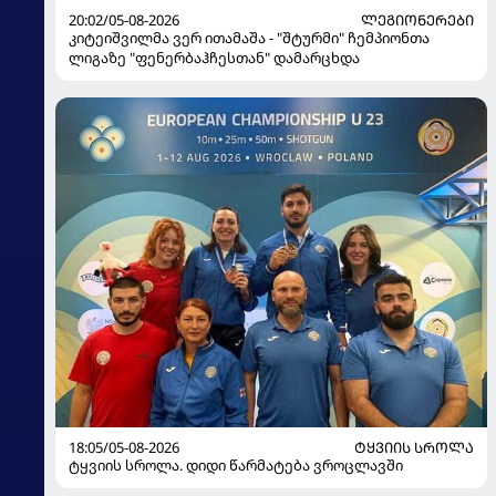
20:02/05-08-2026
ᲚᲔᲒᲘᲝᲜᲔᲠᲔᲑᲘ
კიტეიშვილმა ვერ ითამაშა - "შტურმი" ჩემპიონთა
ლიგაზე "ფენერბაჰჩესთან" დამარცხდა
18:05/05-08-2026
ᲢᲧᲕᲘᲘᲡ ᲡᲠᲝᲚᲐ
ტყვიის სროლა. დიდი წარმატება ვროცლავში