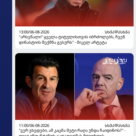
13:00/06-08-2026
ᲡᲮᲕᲐᲓᲐᲡᲮᲕᲐ
"არსენალი" ყველა ტიტულისთვის იბრძოლებს, ჩვენ
დინასტიის შექმნა გვსურს" - მიკელ არტეტა
11:00/06-08-2026
ᲡᲮᲕᲐᲓᲐᲡᲮᲕᲐ
"ვერ ვხვდები, ამ კაცმა მეტი რაღა უნდა ჩაიდინოს?" -
ფიგუ ინფანტინოს გადადგომას მოითხოვს