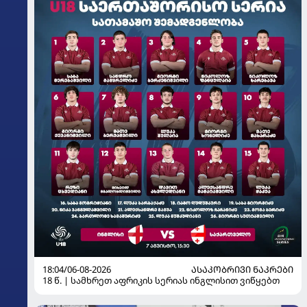
18:04/06-08-2026
ᲐᲡᲐᲙᲝᲑᲠᲘᲕᲘ ᲜᲐᲙᲠᲔᲑᲘ
18 წ. | სამხრეთ აფრიკის სერიას ინგლისით ვიწყებთ