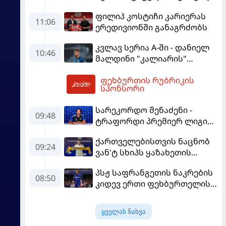
იბრძოლო" - ამორიმმა
ფილიპ კოსტიჩი კარიერას
"როსონერის" ფანები
11:06
ერედივიონში განაგრძობს
დააიმედა
კვლავ სერია A-ში - დანიელ
10:46
მალდინი "კალიარის"
ღირსებას დაიცავს
ფეხბურთის რუბრიკის
13:50
სპონსორი
სარეკორდო შენაძენი -
09:48
ტრაფორდი პრემიერ ლიგის
მორიგ გუნდში გადავიდა
ქართველებისთვის ნაცნობ
09:24
ვან'ტ სხიპს ყაზახეთის
ნაკრები ჩააბარეს
პსჟ საფრანგეთის ნაკრების
08:50
კიდევ ერთი ფეხბურთელის
დამატებას გეგმავს
ყველას ნახვა