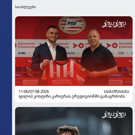
სიახლეები
11:06/07-08-2026
ᲡᲮᲕᲐᲓᲐᲡᲮᲕᲐ
ფილიპ კოსტიჩი კარიერას ერედივიონში განაგრძობს