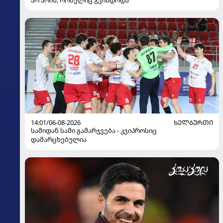
არ არის, რომელიც გვინდოდა
14:01/06-08-2026
ᲮᲔᲚᲑᲣᲠᲗᲘ
სამიდან სამი გამარჯვება - კვიპროსიც
დამარცხებულია