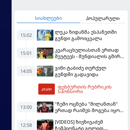
სიახლეები
პოპულარული
ლუკა ზიდანმა ესპანეთში
15:02
გუნდი გამოიცვალა
კვარაცხელიასთან ერთად
15:01
შეუტევს - მუნდიალის გმირი
მალე პსჟ-ს ფეხბურთელი
ჯიმი ტაბიძე თურქულ
გახდება
14:05
გუნდში გადავიდა
ფეხბურთის რუბრიკის
16:44
სპონსორი
"ჩემი ოცნება "მილანთან"
13:00
ერთად რაიმეს მოგება იყო" -
მოდრიჩმა "როსონერიში"
[VIDEOS] ზივზივაძემ
თავის მისიაზე ისაუბრა
12:58
ჩემპიონატი გოლით,