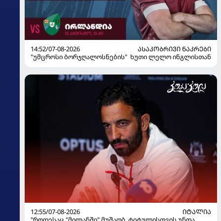
14:52/07-08-2026
ᲐᲡᲐᲙᲝᲑᲠᲘᲕᲘ ᲜᲐᲙᲠᲔᲑᲘ
"უმცროსი ბორჯღალოსნების" ხუთი ლელო ინგლისთან
12:55/07-08-2026
ᲘᲢᲐᲚᲘᲐ
"როდესაც "მილანში" მუშაობ, ტიტულისთვის უნდა