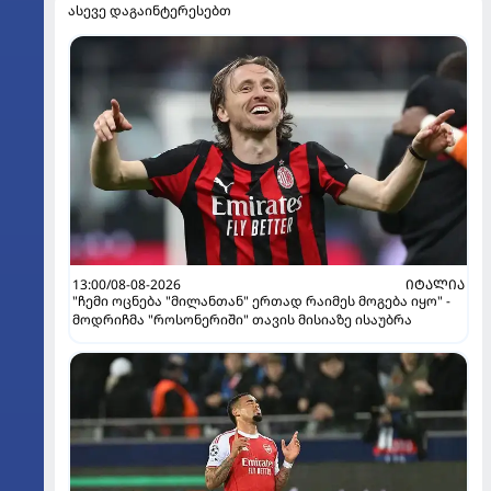
ასევე დაგაინტერესებთ
13:00/08-08-2026
ᲘᲢᲐᲚᲘᲐ
"ჩემი ოცნება "მილანთან" ერთად რაიმეს მოგება იყო" -
მოდრიჩმა "როსონერიში" თავის მისიაზე ისაუბრა