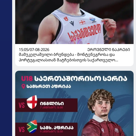
15:05/07-08-2026
ᲔᲠᲝᲕᲜᲣᲚᲘ ᲜᲐᲙᲠᲔᲑᲘ
მამუკელაშვილი ბრუნდება - მონტენეგროსა და
პორტუგალიასთან მატჩებისთვის საქართველო
მზადებას 15 კალათბურთელით იწყებს