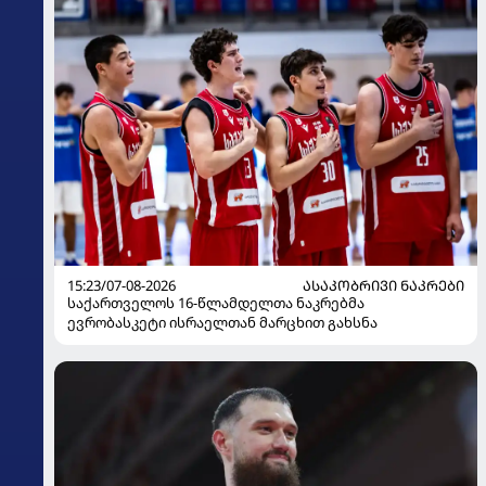
15:23/07-08-2026
ᲐᲡᲐᲙᲝᲑᲠᲘᲕᲘ ᲜᲐᲙᲠᲔᲑᲘ
საქართველოს 16-წლამდელთა ნაკრებმა
ევრობასკეტი ისრაელთან მარცხით გახსნა