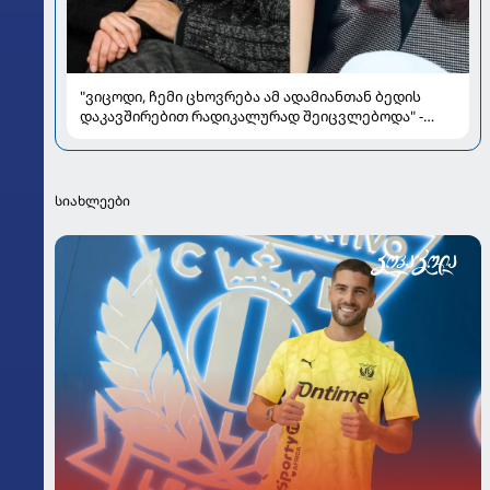
"ვიცოდი, ჩემი ცხოვრება ამ ადამიანთან ბედის
დაკავშირებით რადიკალურად შეიცვლებოდა" -
ნინო ჟვანია დატო ევგენიძესთან ქორწინებასა და
ოჯახზე
სიახლეები