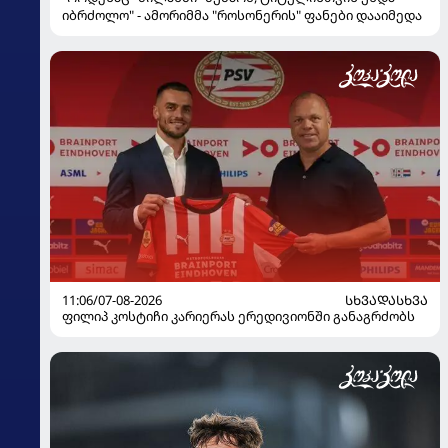
იბრძოლო" - ამორიმმა "როსონერის" ფანები დააიმედა
11:06/07-08-2026
ᲡᲮᲕᲐᲓᲐᲡᲮᲕᲐ
ფილიპ კოსტიჩი კარიერას ერედივიონში განაგრძობს