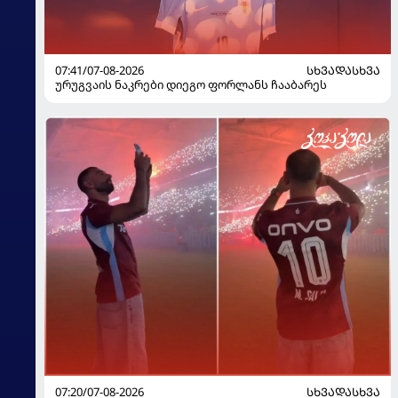
07:41/07-08-2026
ᲡᲮᲕᲐᲓᲐᲡᲮᲕᲐ
ურუგვაის ნაკრები დიეგო ფორლანს ჩააბარეს
07:20/07-08-2026
ᲡᲮᲕᲐᲓᲐᲡᲮᲕᲐ