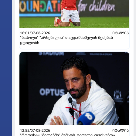
16:01/07-08-2026
ᲘᲢᲐᲚᲘᲐ
"ნაპოლი" "არსენალის" თავდამსხმელის შეძენას
ცდილობს
12:55/07-08-2026
ᲘᲢᲐᲚᲘᲐ
"როდესაც "მილანში" მუშაობ, ტიტულისთვის უნდა