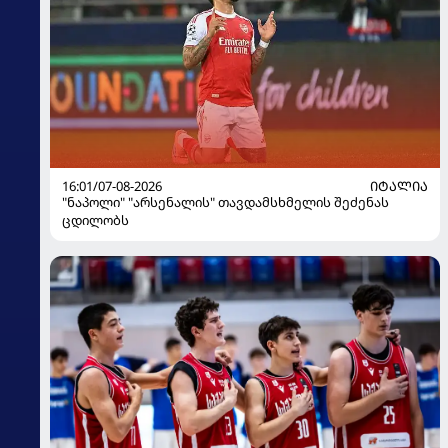
16:01/07-08-2026
ᲘᲢᲐᲚᲘᲐ
"ნაპოლი" "არსენალის" თავდამსხმელის შეძენას
ცდილობს