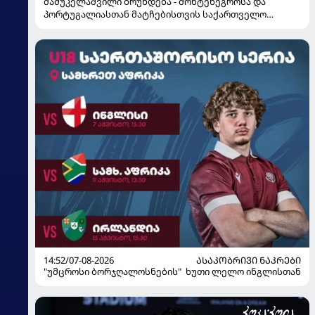
მამუკელაშვილი ბრუნდება - მონტენეგროსა და
პორტუგალიასთან მატჩებისთვის საქართველო
მზადებას 15 კალათბურთელით იწყებს
14:52/07-08-2026
ᲐᲡᲐᲙᲝᲑᲠᲘᲕᲘ ᲜᲐᲙᲠᲔᲑᲘ
"უმცროსი ბორჯღალოსნების" ხუთი ლელო ინგლისთან