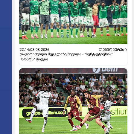
22:14/08-08-2026
ᲚᲔᲒᲘᲝᲜᲔᲠᲔᲑᲘ
დავითაშვილი შეცვლაზე შევიდა - "სენტ-ეტიენმა"
"სოშოს" მოუგო