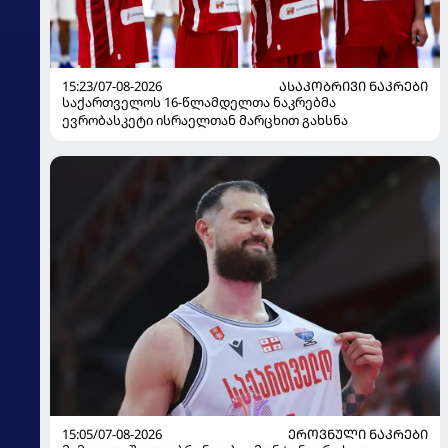
15:23/07-08-2026
ᲐᲡᲐᲙᲝᲑᲠᲘᲕᲘ ᲜᲐᲙᲠᲔᲑᲘ
საქართველოს 16-წლამდელთა ნაკრებმა
ევრობასკეტი ისრაელთან მარცხით გახსნა
15:05/07-08-2026
ᲔᲠᲝᲕᲜᲣᲚᲘ ᲜᲐᲙᲠᲔᲑᲘ