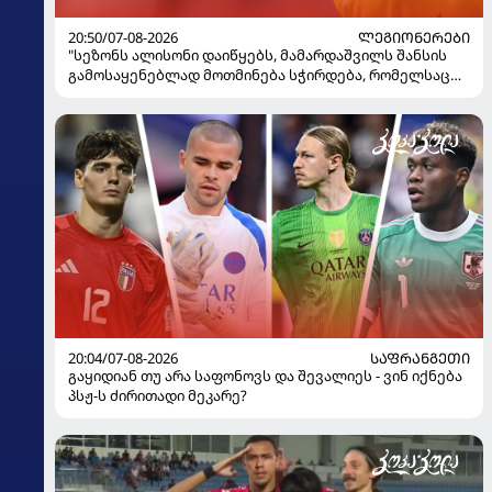
20:50/07-08-2026
ᲚᲔᲒᲘᲝᲜᲔᲠᲔᲑᲘ
"სეზონს ალისონი დაიწყებს, მამარდაშვილს შანსის
გამოსაყენებლად მოთმინება სჭირდება, რომელსაც
100%-ით მიიღებს" - განაცხადა "ლივერპულის"
ყოფილმა მეკარემ
20:04/07-08-2026
ᲡᲐᲤᲠᲐᲜᲒᲔᲗᲘ
გაყიდიან თუ არა საფონოვს და შევალიეს - ვინ იქნება
პსჟ-ს ძირითადი მეკარე?