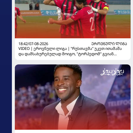
18:42/07-08-2026
ᲔᲠᲝᲕᲜᲣᲚᲘ ᲚᲘᲒᲐ
VIDEO | ეროვნული ლიგა | "რუსთავმა" უკეთ ითამაშა
და დამსახურებულად მოიგო, "ტორპედომ" გვიან
გაიღვიძა...