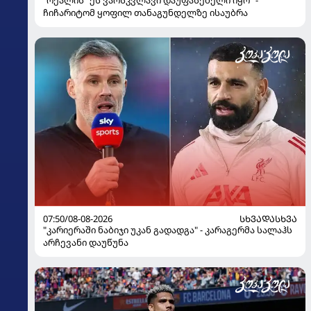
ჩიჩარიტომ ყოფილ თანაგუნდელზე ისაუბრა
07:50/08-08-2026
ᲡᲮᲕᲐᲓᲐᲡᲮᲕᲐ
"კარიერაში ნაბიჯი უკან გადადგა" - კარაგერმა სალაჰს
არჩევანი დაუწუნა