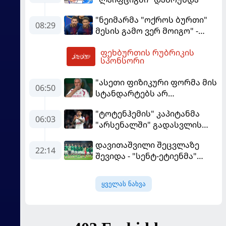
"ნეიმარმა "ოქროს ბურთი"
08:29
მესის გამო ვერ მოიგო" -
ბრაზილიელის ყოფილი
ფეხბურთის რუბრიკის
აგენტი
10:03
სპონსორი
"ასეთი ფიზიკური ფორმა მის
06:50
სტანდარტებს არ
შეეფერება" - მოურინიომ
"ტოტენჰემის" კაპიტანმა
"რეალის" ახალწვეული
06:03
"არსენალში" გადასვლის
გააკრიტიკა
სურვილი გამოთქვა
დავითაშვილი შეცვლაზე
22:14
შევიდა - "სენტ-ეტიენმა"
"სოშოს" მოუგო
ყველას ნახვა