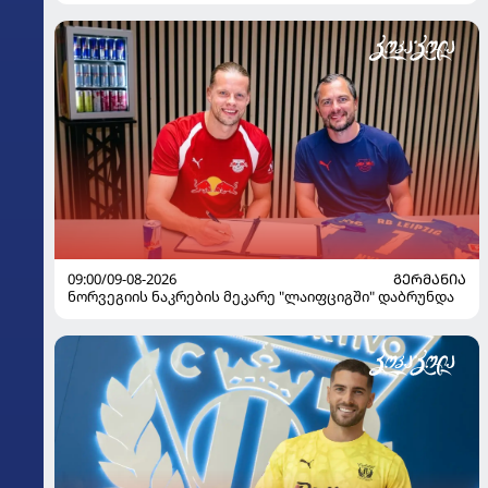
09:00/09-08-2026
ᲒᲔᲠᲛᲐᲜᲘᲐ
ნორვეგიის ნაკრების მეკარე "ლაიფციგში" დაბრუნდა