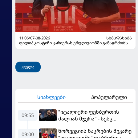
11:06/07-08-2026
ᲡᲮᲕᲐᲓᲐᲡᲮᲕᲐ
ფილიპ კოსტიჩი კარიერას ერედივიონში განაგრძობს
ყველა
სიახლეები
პოპულარული
"იტალიური ფეხბურთის
09:55
ძალიან მჯერა" - სესკ
ფაბრეგასი
ნორვეგიის ნაკრების მეკარე
09:00
"ლაიფციგში" დაბრუნდა